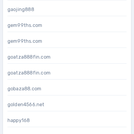
gaojing888
gem99ths.com
gem99ths.com
goatza888fin.com
goatza888fin.com
gobaza88.com
golden4566.net
happy168