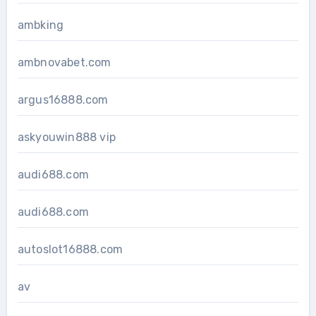
ambking
ambnovabet.com
argus16888.com
askyouwin888 vip
audi688.com
audi688.com
autoslot16888.com
av