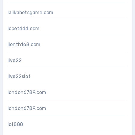
lalikabetsgame.com
lcbet444.com
lionth168.com
live22
live22slot
london6789.com
london6789.com
lot888