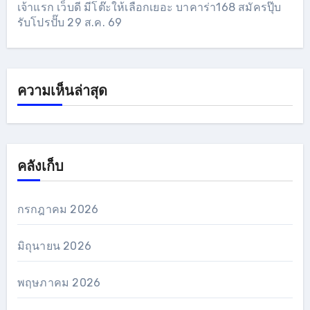
เจ้าแรก เว็บดี มีโต๊ะให้เลือกเยอะ บาคาร่า168 สมัครปุ๊บ
รับโปรปั๊บ 29 ส.ค. 69
ความเห็นล่าสุด
คลังเก็บ
กรกฎาคม 2026
มิถุนายน 2026
พฤษภาคม 2026