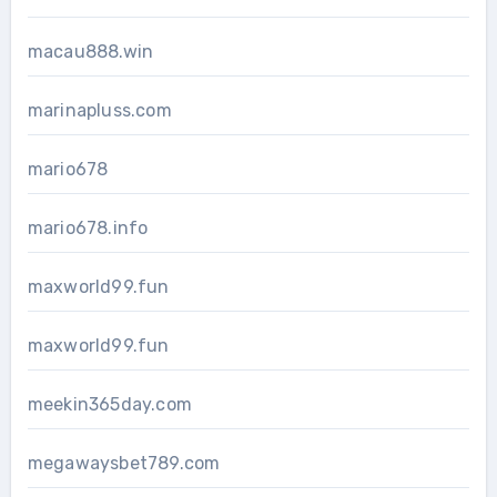
macau888.win
marinapluss.com
mario678
mario678.info
maxworld99.fun
maxworld99.fun
meekin365day.com
megawaysbet789.com