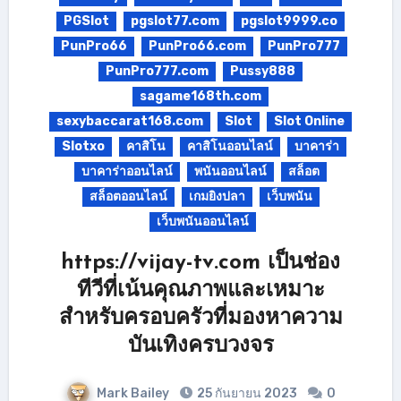
PGSlot
pgslot77.com
pgslot9999.co
PunPro66
PunPro66.com
PunPro777
PunPro777.com
Pussy888
sagame168th.com
sexybaccarat168.com
Slot
Slot Online
Slotxo
คาสิโน
คาสิโนออนไลน์
บาคาร่า
บาคาร่าออนไลน์
พนันออนไลน์
สล็อต
สล็อตออนไลน์
เกมยิงปลา
เว็บพนัน
เว็บพนันออนไลน์
https://vijay-tv.com เป็นช่อง
ทีวีที่เน้นคุณภาพและเหมาะ
สำหรับครอบครัวที่มองหาความ
บันเทิงครบวงจร
Mark Bailey
25 กันยายน 2023
0