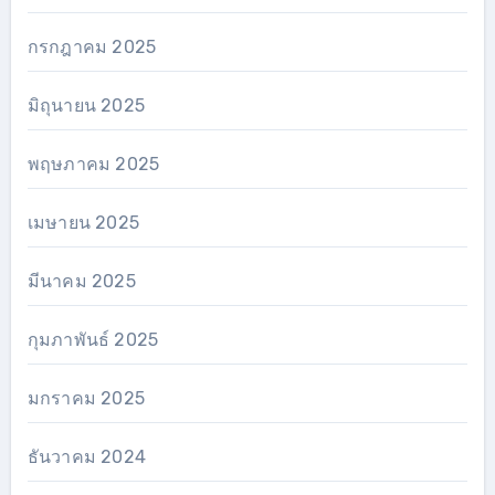
กรกฎาคม 2025
มิถุนายน 2025
พฤษภาคม 2025
เมษายน 2025
มีนาคม 2025
กุมภาพันธ์ 2025
มกราคม 2025
ธันวาคม 2024