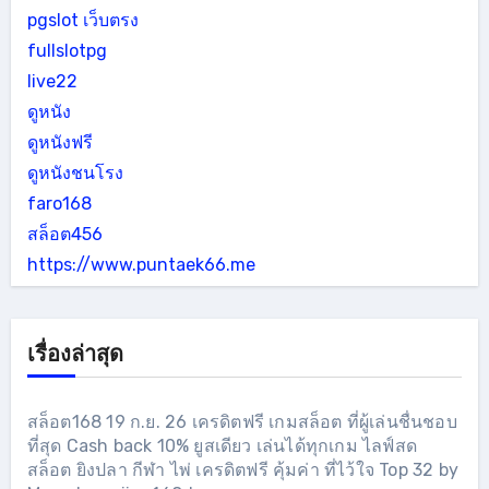
pgslot เว็บตรง
fullslotpg
live22
ดูหนัง
ดูหนังฟรี
ดูหนังชนโรง
faro168
สล็อต456
https://www.puntaek66.me
เรื่องล่าสุด
สล็อต168 19 ก.ย. 26 เครดิตฟรี เกมสล็อต ที่ผู้เล่นชื่นชอบ
ที่สุด Cash back 10% ยูสเดียว เล่นได้ทุกเกม ไลฟ์สด
สล็อต ยิงปลา กีฬา ไพ่ เครดิตฟรี คุ้มค่า ที่ไว้ใจ Top 32 by