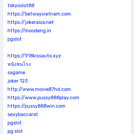
tokyoslot88
https://betwayvietnam.com
https://jokerasia.net
https://moodeng.in
pgslot
https://918kissauto.xyz
หนังชนโรง
sagame
joker 123
http://www.movie87hd.com
https://www.pussy888play.com
https://pussy888win.com
sexybaccarat
pgslot
pg slot