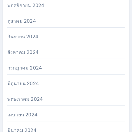
พฤศจิกายน 2024
ตุลาคม 2024
กันยายน 2024
สิงหาคม 2024
กรกฎาคม 2024
มิถุนายน 2024
พฤษภาคม 2024
เมษายน 2024
มีนาคม 2024