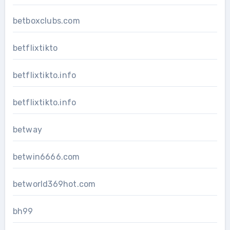
betboxclubs.com
betflixtikto
betflixtikto.info
betflixtikto.info
betway
betwin6666.com
betworld369hot.com
bh99