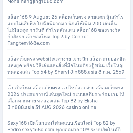
Mona hengjing168d.com
สล็อต168 9 August 26 สล็อตเว็บตรง สายแตก ลุ้นกำไร
แบบไม่เสียฟีล โบนัสพี่ฝากมา น้องให้เพิ่ม 200 เล่นลื่น
ไม่มีสะดุด การันตี กำไรหลักแสน สล็อต168 ของรางวัล
กำลังรอ เจ้าของใหม่ Top 3 by Connor
Tangtem168e.com
สล็อตเว็บตรง websiteแตกง่าย เจาะลึก สล็อต เกมยอดฮิต
แห่งยุค พร้อมวิธีเล่นและสิ่งที่มือใหม่ต้องรู้ พนัน เว็บใหญ่
ทดลองเล่น Top 64 by Sharyl Jin888.asia 8 ก.ค. 2569
เว็บเปิดใหม่ สล็อตเว็บตรง เวปไซต์แตกง่าย สล็อตเว็บตรง
2026 ประสบการณ์เล่นยุคใหม่ ระบบเสถียร พร้อมเกมให้
เลือกมากมาย ทดลองเล่น Top 82 by Elisha
Jin888.asia 31 AUG 2026 casino online
Sexy168 เปิดโลกเกมไพ่สดแบบเรียลไทม์ Top 82 by
Pedro sexy168c.com ทุกยอดฝาก 10% ระบบอัตโนมัติ