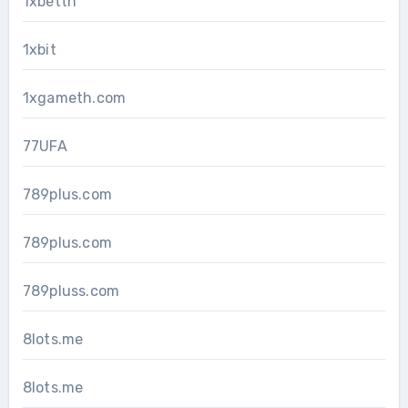
1xbetth
1xbit
1xgameth.com
77UFA
789plus.com
789plus.com
789pluss.com
8lots.me
8lots.me