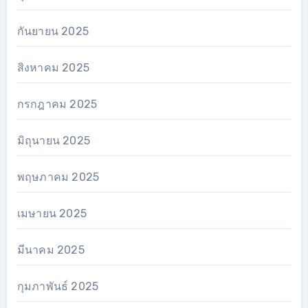
กันยายน 2025
สิงหาคม 2025
กรกฎาคม 2025
มิถุนายน 2025
พฤษภาคม 2025
เมษายน 2025
มีนาคม 2025
กุมภาพันธ์ 2025