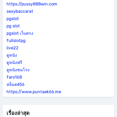
https://pussy888win.com
sexybaccarat
pgslot
pg slot
pgslot เว็บตรง
fullslotpg
live22
ดูหนัง
ดูหนังฟรี
ดูหนังชนโรง
faro168
สล็อต456
https://www.puntaek66.me
เรื่องล่าสุด