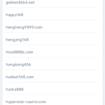
golden4566.net
happy168
hengheng9899.com
hengjing168
hiso8888s.com
hongkong456
hubbet168.com
hydra888
hyperclub-casino.com