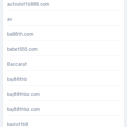
autoslot16888.com
av
ba88th.com
babet555.com
Baccarat
baj88thb
baj88thbz.com
baj88thbz.com
baslot168