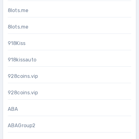
8lots.me
8lots.me
918Kiss
918kissauto
928coins.vip
928coins.vip
ABA
ABAGroup2