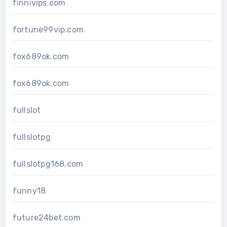
finnivips.com
fortune99vip.com
fox689ok.com
fox689ok.com
fullslot
fullslotpg
fullslotpg168.com
funny18
future24bet.com