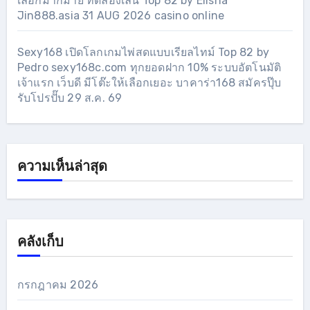
เลือกมากมาย ทดลองเล่น Top 82 by Elisha
Jin888.asia 31 AUG 2026 casino online
Sexy168 เปิดโลกเกมไพ่สดแบบเรียลไทม์ Top 82 by
Pedro sexy168c.com ทุกยอดฝาก 10% ระบบอัตโนมัติ
เจ้าแรก เว็บดี มีโต๊ะให้เลือกเยอะ บาคาร่า168 สมัครปุ๊บ
รับโปรปั๊บ 29 ส.ค. 69
ความเห็นล่าสุด
คลังเก็บ
กรกฎาคม 2026