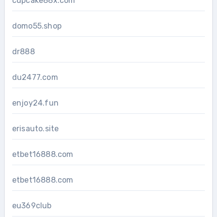
cupcake88x.com
domo55.shop
dr888
du2477.com
enjoy24.fun
erisauto.site
etbet16888.com
etbet16888.com
eu369club