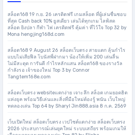
สล็อต168 19 ก.ย. 26 เครดิตฟรี เกมสล็อต ที่ผู้เล่นชื่นชอบ
ที่สุด Cash back 10% ยูสเดียว เล่นได้ทุกเกม ไลฟ์สด
สล็อต ยิงปลา กีฬา ไพ่ เครดิตฟรี คุ้มค่า ที่ไว้ใจ Top 32 by
Mona hengjing168d.com
สล็อต168 9 August 26 สล็อตเว็บตรง สายแตก ลุ้นกำไร
แบบไม่เสียฟีล โบนัสพี่ฝากมา น้องให้เพิ่ม 200 เล่นลื่น
ไม่มีสะดุด การันตี กำไรหลักแสน สล็อต168 ของรางวัล
กำลังรอ เจ้าของใหม่ Top 3 by Connor
Tangtem168e.com
สล็อตเว็บตรง websiteแตกง่าย เจาะลึก สล็อต เกมยอดฮิต
แห่งยุค พร้อมวิธีเล่นและสิ่งที่มือใหม่ต้องรู้ พนัน เว็บใหญ่
ทดลองเล่น Top 64 by Sharyl Jin888.asia 8 ก.ค. 2569
เว็บเปิดใหม่ สล็อตเว็บตรง เวปไซต์แตกง่าย สล็อตเว็บตรง
2026 ประสบการณ์เล่นยุคใหม่ ระบบเสถียร พร้อมเกมให้