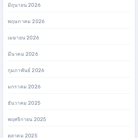
มิถุนายน 2026
พฤษภาคม 2026
เมษายน 2026
มีนาคม 2026
กุมภาพันธ์ 2026
มกราคม 2026
ธันวาคม 2025
พฤศจิกายน 2025
ตุลาคม 2025