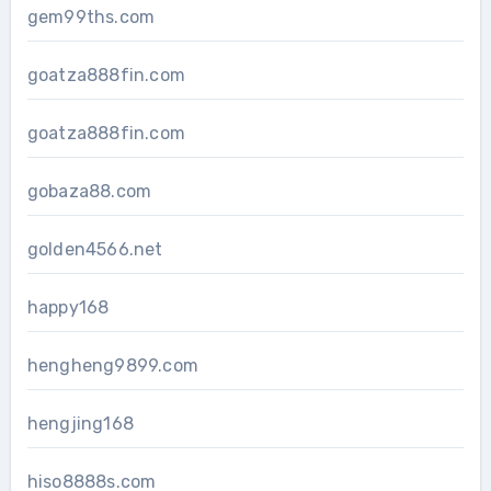
gem99ths.com
goatza888fin.com
goatza888fin.com
gobaza88.com
golden4566.net
happy168
hengheng9899.com
hengjing168
hiso8888s.com