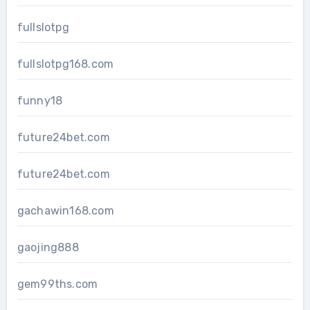
fullslotpg
fullslotpg168.com
funny18
future24bet.com
future24bet.com
gachawin168.com
gaojing888
gem99ths.com