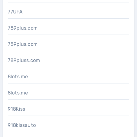
77UFA
789plus.com
789plus.com
789pluss.com
8lots.me
8lots.me
918Kiss
918kissauto