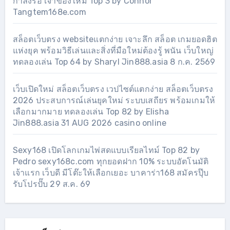
กำลังรอ เจ้าของใหม่ Top 3 by Connor
Tangtem168e.com
สล็อตเว็บตรง websiteแตกง่าย เจาะลึก สล็อต เกมยอดฮิต
แห่งยุค พร้อมวิธีเล่นและสิ่งที่มือใหม่ต้องรู้ พนัน เว็บใหญ่
ทดลองเล่น Top 64 by Sharyl Jin888.asia 8 ก.ค. 2569
เว็บเปิดใหม่ สล็อตเว็บตรง เวปไซต์แตกง่าย สล็อตเว็บตรง
2026 ประสบการณ์เล่นยุคใหม่ ระบบเสถียร พร้อมเกมให้
เลือกมากมาย ทดลองเล่น Top 82 by Elisha
Jin888.asia 31 AUG 2026 casino online
Sexy168 เปิดโลกเกมไพ่สดแบบเรียลไทม์ Top 82 by
Pedro sexy168c.com ทุกยอดฝาก 10% ระบบอัตโนมัติ
เจ้าแรก เว็บดี มีโต๊ะให้เลือกเยอะ บาคาร่า168 สมัครปุ๊บ
รับโปรปั๊บ 29 ส.ค. 69