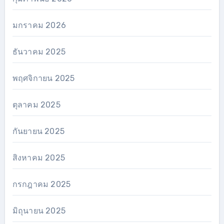
มกราคม 2026
ธันวาคม 2025
พฤศจิกายน 2025
ตุลาคม 2025
กันยายน 2025
สิงหาคม 2025
กรกฎาคม 2025
มิถุนายน 2025