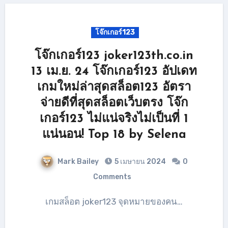
โจ๊กเกอร์123
โจ๊กเกอร์123 joker123th.co.in
13 เม.ย. 24 โจ๊กเกอร์123 อัปเดท
เกมใหม่ล่าสุดสล็อต123 อัตรา
จ่ายดีที่สุดสล็อตเว็บตรง โจ๊ก
เกอร์123 ไม่แน่จริงไม่เป็นที่ 1
แน่นอน! Top 18 by Selena
Mark Bailey
5 เมษายน 2024
0
Comments
เกมสล็อต joker123 จุดหมายของคน…