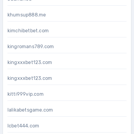
khumsup888.me
kimchibetbet.com
kingromans789.com
kingxxxbet123.com
kingxxxbet123.com
kitti999vip.com
lalikabetsgame.com
lcbet444.com