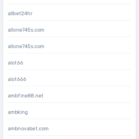
allbet24hr
allone745s.com
allone745s.com
alot66
alot666
ambfine88.net
ambking
ambnovabet.com