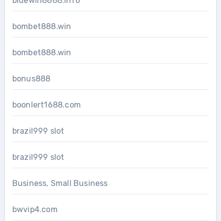
bluewin8888.info
bombet888.win
bombet888.win
bonus888
boonlert1688.com
brazil999 slot
brazil999 slot
Business, Small Business
bwvip4.com