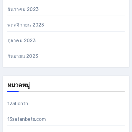
ธันวาคม 2023
พฤศจิกายน 2023
ตุลาคม 2023
กันยายน 2023
หมวดหมู่
123lionth
13satanbets.com