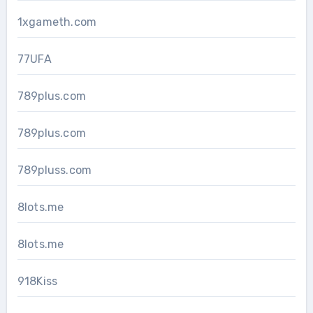
1xgameth.com
77UFA
789plus.com
789plus.com
789pluss.com
8lots.me
8lots.me
918Kiss