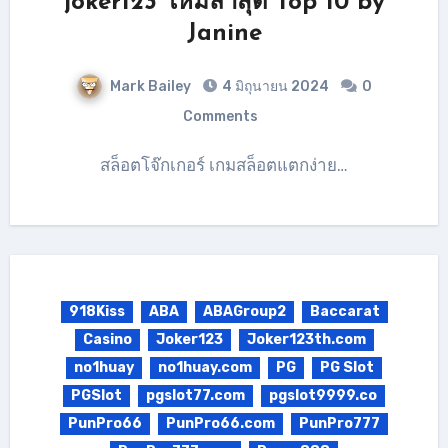
joker123 ใหม่ล่าสุด Top 10 by
Janine
Mark Bailey
4 มิถุนายน 2024
0
Comments
สล็อตโจ๊กเกอร์ เกมสล็อตแตกง่าย…
918Kiss
ABA
ABAGroup2
Baccarat
Casino
Joker123
Joker123th.com
no1huay
no1huay.com
PG
PG Slot
PGSlot
pgslot77.com
pgslot9999.co
PunPro66
PunPro66.com
PunPro777