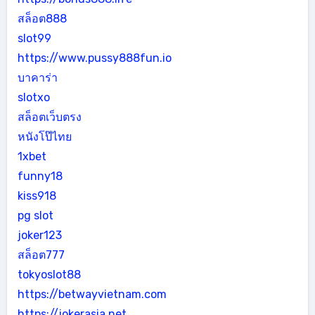
สล็อต888
slot99
https://www.pussy888fun.io
บาคาร่า
slotxo
สล็อตเว็บตรง
หนังโป๊ไทย
1xbet
funny18
kiss918
pg slot
joker123
สล็อต777
tokyoslot88
https://betwayvietnam.com
https://jokerasia.net