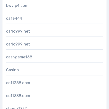
bwvip4.com
cafe444
carlo999.net
carlo999.net
cashgame168
Casino
cc11388.com
cc11388.com
chang7777