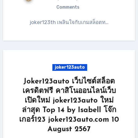
Comments
joker123th เพลินใจกับเกมสล็อตท…
joker123auto
Joker123auto เว็บไซต์สล็อต
เครดิตฟรี คาสิโนออนไลน์เว็บ
เปิดใหม่ joker123auto ใหม่
ล่าสุด Top 14 by Isabell โจ๊ก
เกอร์123 joker123auto.com 10
August 2567