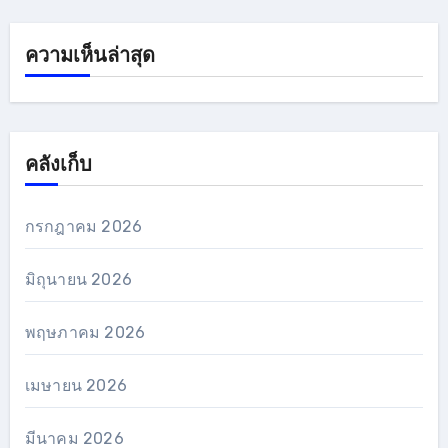
ความเห็นล่าสุด
คลังเก็บ
กรกฎาคม 2026
มิถุนายน 2026
พฤษภาคม 2026
เมษายน 2026
มีนาคม 2026