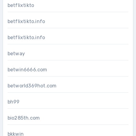
betflixtikto
betflixtikto.info
betflixtikto.info
betway
betwin6666.com
betworld369hot.com
bh99
bio285th.com
bkkwin