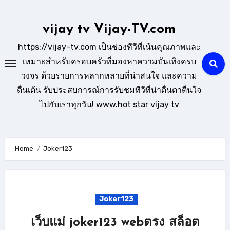
Skip
to
vijay tv Vijay-TV.com
content
https://vijay-tv.com เป็นช่องทีวีที่เน้นคุณภาพและ
เหมาะสำหรับครอบครัวที่มองหาความบันเทิงครบ
วงจร ด้วยรายการหลากหลายที่น่าสนใจ และความ
ตื่นเต้น รับประสบการณ์การรับชมทีวีที่น่าตื่นตาตื่นใจ
ไปกับเราทุกวัน! www.hot star vijay tv
Home
Joker123
Joker123
เว็บแม่ joker123 webตรง สล็อต