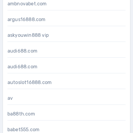
ambnovabet.com
argus16888.com
askyouwin888 vip
audi688.com
audi688.com
autoslot16888.com
av
ba88th.com
babet555.com