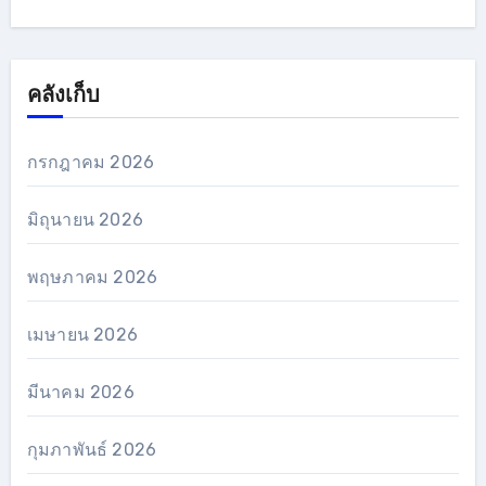
คลังเก็บ
กรกฎาคม 2026
มิถุนายน 2026
พฤษภาคม 2026
เมษายน 2026
มีนาคม 2026
กุมภาพันธ์ 2026