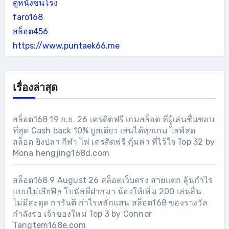
ดูหนังชนโรง
faro168
สล็อต456
https://www.puntaek66.me
เรื่องล่าสุด
สล็อต168 19 ก.ย. 26 เครดิตฟรี เกมสล็อต ที่ผู้เล่นชื่นชอบ
ที่สุด Cash back 10% ยูสเดียว เล่นได้ทุกเกม ไลฟ์สด
สล็อต ยิงปลา กีฬา ไพ่ เครดิตฟรี คุ้มค่า ที่ไว้ใจ Top 32 by
Mona hengjing168d.com
สล็อต168 9 August 26 สล็อตเว็บตรง สายแตก ลุ้นกำไร
แบบไม่เสียฟีล โบนัสพี่ฝากมา น้องให้เพิ่ม 200 เล่นลื่น
ไม่มีสะดุด การันตี กำไรหลักแสน สล็อต168 ของรางวัล
กำลังรอ เจ้าของใหม่ Top 3 by Connor
Tangtem168e.com