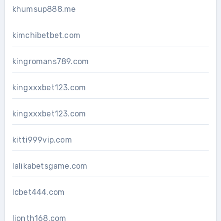
khumsup888.me
kimchibetbet.com
kingromans789.com
kingxxxbet123.com
kingxxxbet123.com
kitti999vip.com
lalikabetsgame.com
lcbet444.com
lionth168.com