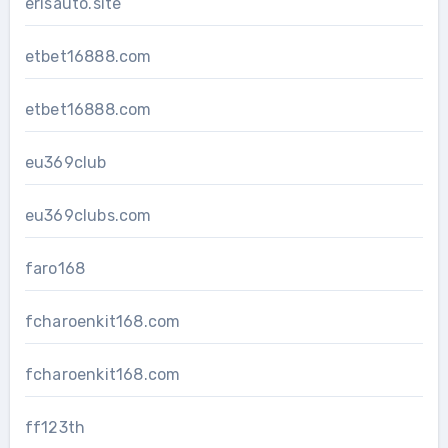
erisauto.site
etbet16888.com
etbet16888.com
eu369club
eu369clubs.com
faro168
fcharoenkit168.com
fcharoenkit168.com
ff123th