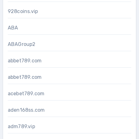
928coins.vip
ABA
ABAGroup2
abbet789.com
abbet789.com
acebet789.com
aden168ss.com
adm789.vip