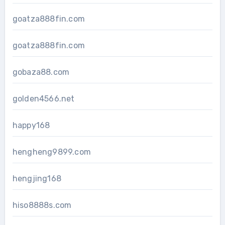
goatza888fin.com
goatza888fin.com
gobaza88.com
golden4566.net
happy168
hengheng9899.com
hengjing168
hiso8888s.com