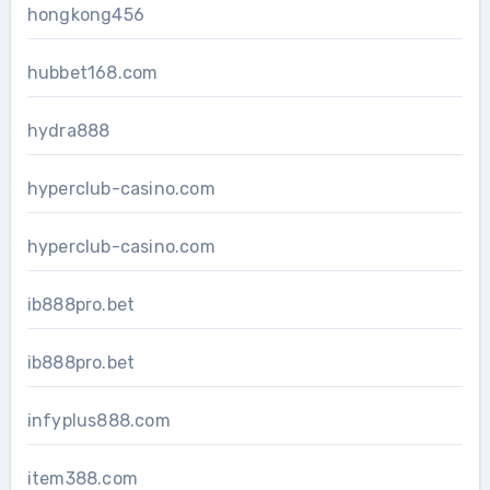
hongkong456
hubbet168.com
hydra888
hyperclub-casino.com
hyperclub-casino.com
ib888pro.bet
ib888pro.bet
infyplus888.com
item388.com