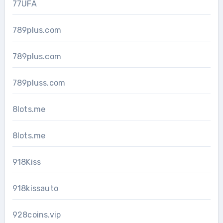
77UFA
789plus.com
789plus.com
789pluss.com
8lots.me
8lots.me
918Kiss
918kissauto
928coins.vip