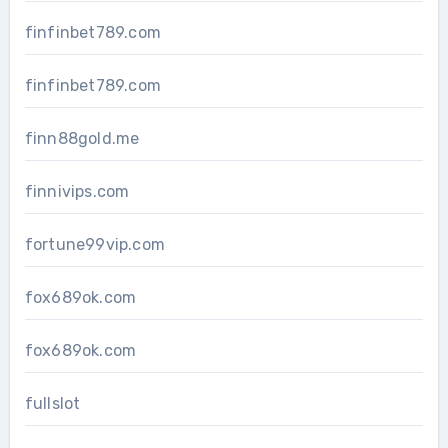
finfinbet789.com
finfinbet789.com
finn88gold.me
finnivips.com
fortune99vip.com
fox689ok.com
fox689ok.com
fullslot