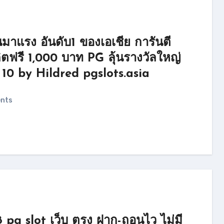
มาแรง อันดับ1 ของเอเชีย การันตี
รดิตฟรี 1,000 บาท PG ลุ้นรางวัลใหญ่
p 10 by Hildred pgslots.asia
nts
 pg slot เว็บ ตรง ฝาก-ถอนไว ไม่มี