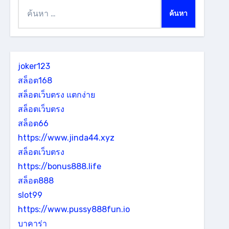
ค้นหา
สำหรับ:
joker123
สล็อต168
สล็อตเว็บตรง แตกง่าย
สล็อตเว็บตรง
สล็อต66
https://www.jinda44.xyz
สล็อตเว็บตรง
https://bonus888.life
สล็อต888
slot99
https://www.pussy888fun.io
บาคาร่า