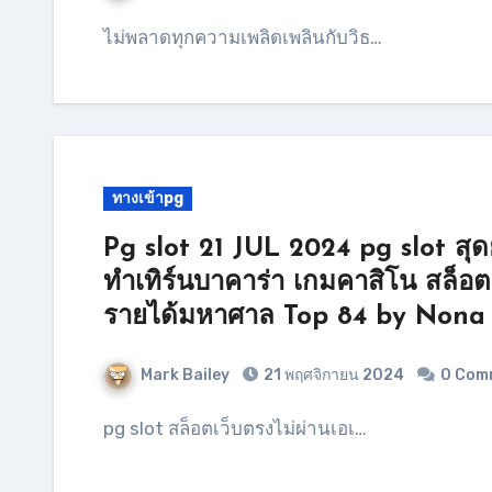
ไม่พลาดทุกความเพลิดเพลินกับวิธ…
ทางเข้าpg
Pg slot 21 JUL 2024 pg slot สุดย
ทำเทิร์นบาคาร่า เกมคาสิโน สล็อต 
รายได้มหาศาล Top 84 by Nona 
Mark Bailey
21 พฤศจิกายน 2024
0 Com
pg slot สล็อตเว็บตรงไม่ผ่านเอเ…