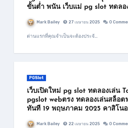
ขั้นต่ำ พนัน เว็บแม่ pg slot ทด
Mark Bailey
27 เมษายน 2025
0 Comme
ด่านแรกที่คุณจำเป็นจะต้องประจั…
PGSlot
เว็บเปิดใหม่ pg slot ทดลองเล่น 
pgslot webตรง ทดลองเล่นสล็อตฟร
ทันที 19 พฤษภาคม 2025 คาสิโนอ
Mark Bailey
22 เมษายน 2025
0 Comme