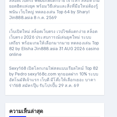
สล็อตเว็บตรง websiteแตกง่าย เจาะลึก สล็อต เกม
ยอดฮิตแห่งยุค พร้อมวิธีเล่นและสิ่งที่มือใหม่ต้องรู้
พนัน เว็บใหญ่ ทดลองเล่น Top 64 by Sharyl
Jin888.asia 8 ก.ค. 2569
เว็บเปิดใหม่ สล็อตเว็บตรง เวปไซต์แตกง่าย สล็อต
เว็บตรง 2026 ประสบการณ์เล่นยุคใหม่ ระบบ
เสถียร พร้อมเกมให้เลือกมากมาย ทดลองเล่น Top
82 by Elisha Jin888.asia 31 AUG 2026 casino
online
Sexy168 เปิดโลกเกมไพ่สดแบบเรียลไทม์ Top 82
by Pedro sexy168c.com ทุกยอดฝาก 10% ระบบ
อัตโนมัติเจ้าแรก เว็บดี มีโต๊ะให้เลือกเยอะ บาคา
ร่า168 สมัครปุ๊บ รับโปรปั๊บ 29 ส.ค. 69
ความเห็นล่าสุด