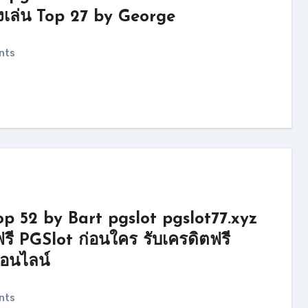
ลองเล่น Top 27 by George
nts
Top 52 by Bart pgslot pgslot77.xyz
ี PGSlot ก่อนใคร รับเครดิตฟรี
อนไลน์
nts