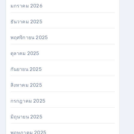
มกราคม 2026
ธันวาคม 2025
พฤศจิกายน 2025
ตุลาคม 2025
กันยายน 2025
สิงหาคม 2025
กรกฎาคม 2025
มิถุนายน 2025
พฤษภาคม 2025