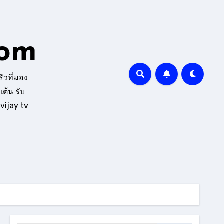
com
ัวที่มอง
ต้น รับ
vijay tv