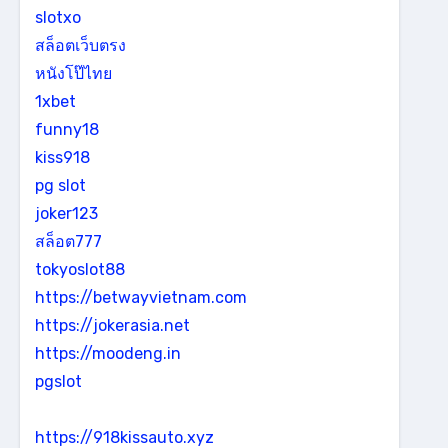
slotxo
สล็อตเว็บตรง
หนังโป๊ไทย
1xbet
funny18
kiss918
pg slot
joker123
สล็อต777
tokyoslot88
https://betwayvietnam.com
https://jokerasia.net
https://moodeng.in
pgslot
https://918kissauto.xyz