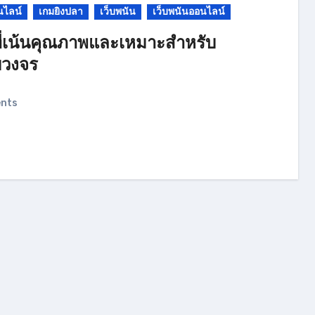
นไลน์
เกมยิงปลา
เว็บพนัน
เว็บพนันออนไลน์
ีที่เน้นคุณภาพและเหมาะสำหรับ
บวงจร
nts