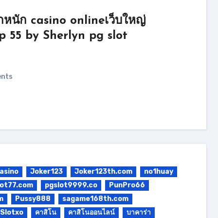
หนัก casino onlineเว็บใหญ่
p 55 by Sherlyn pg slot
nts
asino
Joker123
Joker123th.com
no1huay
lot77.com
pgslot9999.co
PunPro66
m
Pussy888
sagame168th.com
Slotxo
คาสิโน
คาสิโนออนไลน์
บาคาร่า