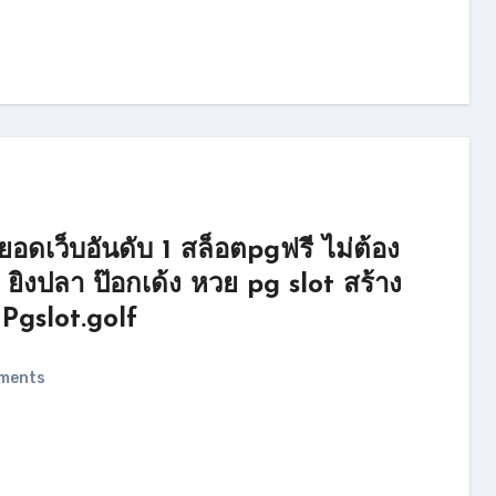
อดเว็บอันดับ 1 สล็อตpgฟรี ไม่ต้อง
ยิงปลา ป๊อกเด้ง หวย pg slot สร้าง
Pgslot.golf
ments