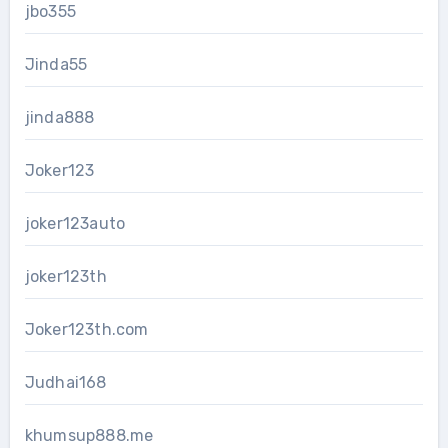
jbo355
Jinda55
jinda888
Joker123
joker123auto
joker123th
Joker123th.com
Judhai168
khumsup888.me