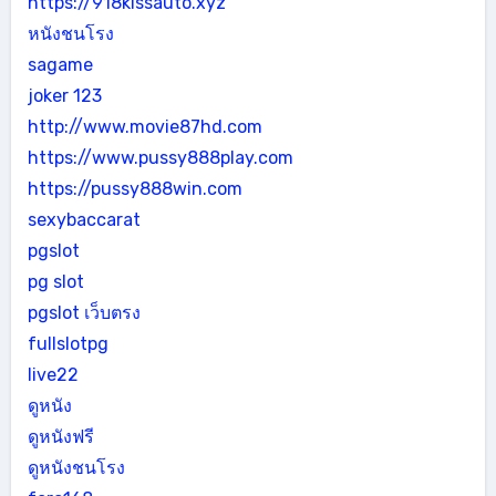
https://918kissauto.xyz
หนังชนโรง
sagame
joker 123
http://www.movie87hd.com
https://www.pussy888play.com
https://pussy888win.com
sexybaccarat
pgslot
pg slot
pgslot เว็บตรง
fullslotpg
live22
ดูหนัง
ดูหนังฟรี
ดูหนังชนโรง