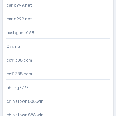
carlo999.net
carlo999.net
cashgame168
Casino
cc11388.com
cc11388.com
chang7777
chinatown888.win
chinatown888.win