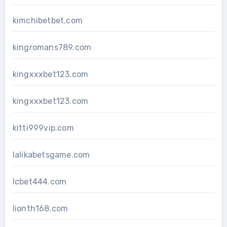
kimchibetbet.com
kingromans789.com
kingxxxbet123.com
kingxxxbet123.com
kitti999vip.com
lalikabetsgame.com
lcbet444.com
lionth168.com