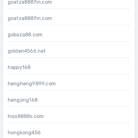
goatza888fin.com
goatza888fin.com
gobaza88.com
golden4566.net
happy168
hengheng9899.com
hengjing168
hiso8888s.com
hongkong456