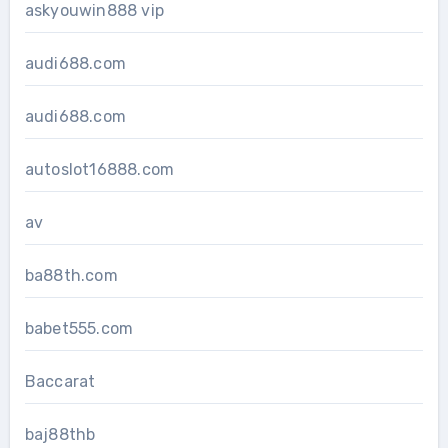
askyouwin888 vip
audi688.com
audi688.com
autoslot16888.com
av
ba88th.com
babet555.com
Baccarat
baj88thb