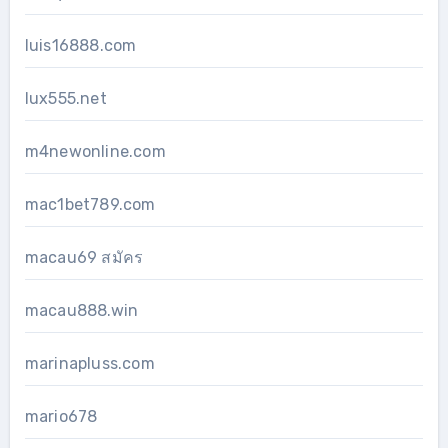
luis16888.com
lux555.net
m4newonline.com
mac1bet789.com
macau69 สมัคร
macau888.win
marinapluss.com
mario678