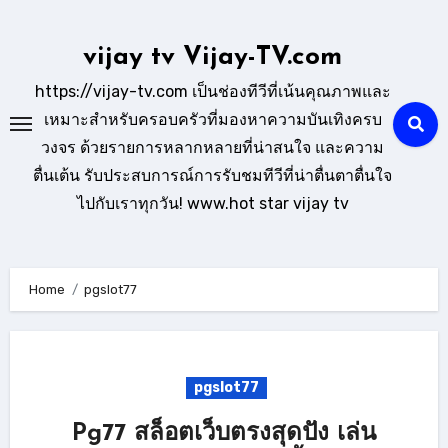
Skip
to
vijay tv Vijay-TV.com
content
https://vijay-tv.com เป็นช่องทีวีที่เน้นคุณภาพและ
เหมาะสำหรับครอบครัวที่มองหาความบันเทิงครบ
วงจร ด้วยรายการหลากหลายที่น่าสนใจ และความ
ตื่นเต้น รับประสบการณ์การรับชมทีวีที่น่าตื่นตาตื่นใจ
ไปกับเราทุกวัน! www.hot star vijay tv
Home
pgslot77
pgslot77
Pg77 สล็อตเว็บตรงสุดปัง เล่น