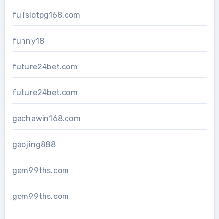
fullslotpg168.com
funny18
future24bet.com
future24bet.com
gachawin168.com
gaojing888
gem99ths.com
gem99ths.com