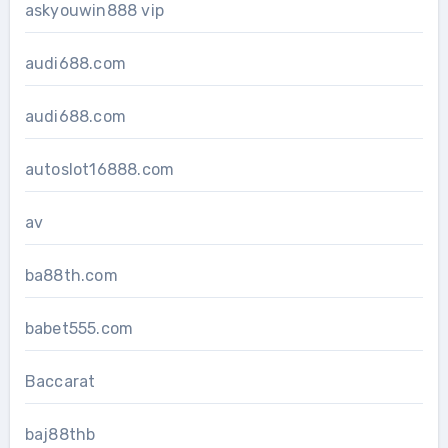
askyouwin888 vip
audi688.com
audi688.com
autoslot16888.com
av
ba88th.com
babet555.com
Baccarat
baj88thb