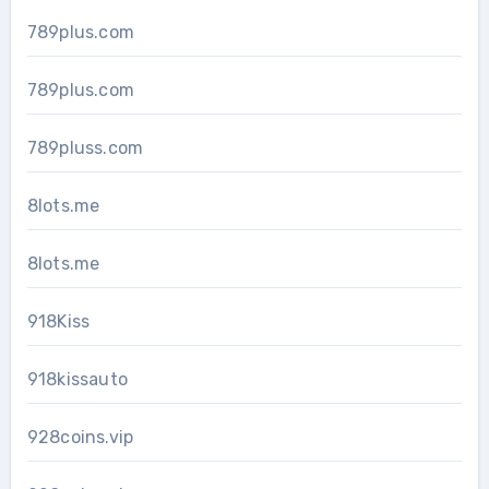
789plus.com
789plus.com
789pluss.com
8lots.me
8lots.me
918Kiss
918kissauto
928coins.vip