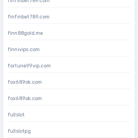
finfinbet789.com
finfinbet789.com
finn88gold.me
finnivips.com
fortune99vip.com
fox689ok.com
fox689ok.com
fullslot
fullslotpg