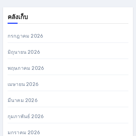
คลังเก็บ
กรกฎาคม 2026
มิถุนายน 2026
พฤษภาคม 2026
เมษายน 2026
มีนาคม 2026
กุมภาพันธ์ 2026
มกราคม 2026