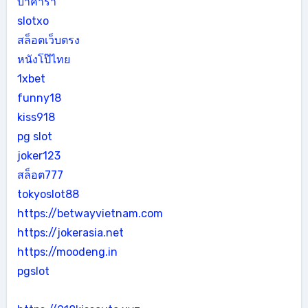
บาคาร่า
slotxo
สล็อตเว็บตรง
หนังโป๊ไทย
1xbet
funny18
kiss918
pg slot
joker123
สล็อต777
tokyoslot88
https://betwayvietnam.com
https://jokerasia.net
https://moodeng.in
pgslot