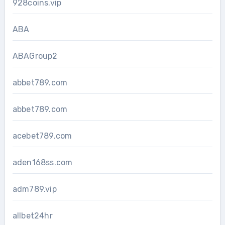
928coins.vip
ABA
ABAGroup2
abbet789.com
abbet789.com
acebet789.com
aden168ss.com
adm789.vip
allbet24hr