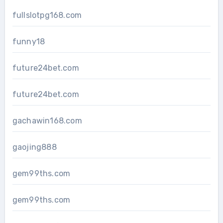
fullslotpg168.com
funny18
future24bet.com
future24bet.com
gachawin168.com
gaojing888
gem99ths.com
gem99ths.com