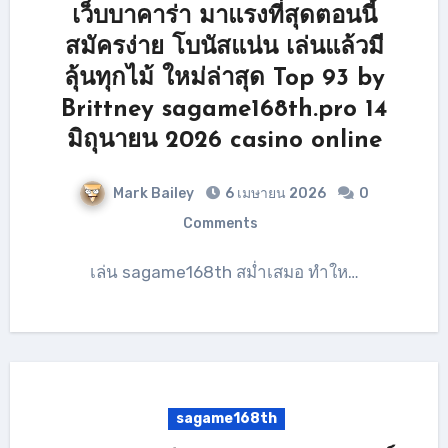
เว็บบาคาร่า มาแรงที่สุดตอนนี้
สมัครง่าย โบนัสแน่น เล่นแล้วมี
ลุ้นทุกไม้ ใหม่ล่าสุด Top 93 by
Brittney sagame168th.pro 14
มิถุนายน 2026 casino online
Mark Bailey
6 เมษายน 2026
0
Comments
เล่น sagame168th สม่ำเสมอ ทำให…
sagame168th