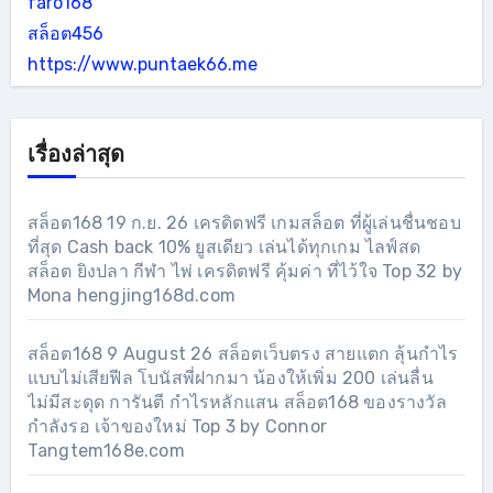
faro168
สล็อต456
https://www.puntaek66.me
เรื่องล่าสุด
สล็อต168 19 ก.ย. 26 เครดิตฟรี เกมสล็อต ที่ผู้เล่นชื่นชอบ
ที่สุด Cash back 10% ยูสเดียว เล่นได้ทุกเกม ไลฟ์สด
สล็อต ยิงปลา กีฬา ไพ่ เครดิตฟรี คุ้มค่า ที่ไว้ใจ Top 32 by
Mona hengjing168d.com
สล็อต168 9 August 26 สล็อตเว็บตรง สายแตก ลุ้นกำไร
แบบไม่เสียฟีล โบนัสพี่ฝากมา น้องให้เพิ่ม 200 เล่นลื่น
ไม่มีสะดุด การันตี กำไรหลักแสน สล็อต168 ของรางวัล
กำลังรอ เจ้าของใหม่ Top 3 by Connor
Tangtem168e.com