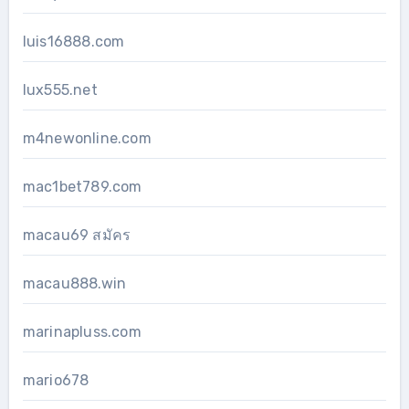
luis16888.com
lux555.net
m4newonline.com
mac1bet789.com
macau69 สมัคร
macau888.win
marinapluss.com
mario678