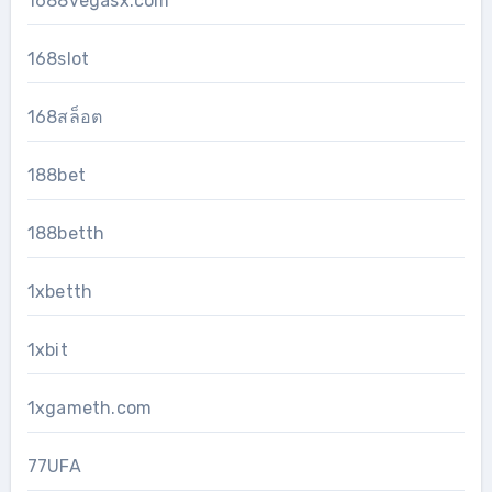
1688vegasx.com
168slot
168สล็อต
188bet
188betth
1xbetth
1xbit
1xgameth.com
77UFA