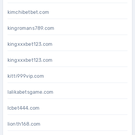
kimchibetbet.com
kingromans789.com
kingxxxbet123.com
kingxxxbet123.com
kitti999vip.com
lalikabetsgame.com
lcbet444.com
lionth168.com