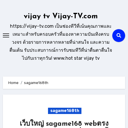
Skip
to
vijay tv Vijay-TV.com
content
https://vijay-tv.com เป็นช่องทีวีที่เน้นคุณภาพและ
เหมาะสำหรับครอบครัวที่มองหาความบันเทิงครบ
วงจร ด้วยรายการหลากหลายที่น่าสนใจ และความ
ตื่นเต้น รับประสบการณ์การรับชมทีวีที่น่าตื่นตาตื่นใจ
ไปกับเราทุกวัน! www.hot star vijay tv
Home
sagame168th
sagame168th
เว็บใหญ่ sagame168 webตรง