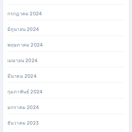
กรกฎาคม 2024
มิถุนายน 2024
พฤษภาคม 2024
เมษายน 2024
มีนาคม 2024
กุมภาพันธ์ 2024
มกราคม 2024
ธันวาคม 2023