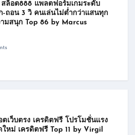
8 สล็อต888 แพลตฟอร์มเกมระดับ
าก-ถอน 3 วิ คนเล่นไม่ต่ำกว่าแสนทุก
วามสนุก Top 86 by Marcus
nts
็อตเว็บตรง เครดิตฟรี โปรโมชั่นแรง
ิดใหม่ เครดิตฟรี Top 11 by Virgil