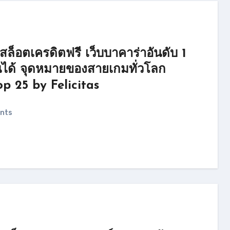
ล็อตเครดิตฟรี เว็บบาคาร่าอันดับ 1
นได้ จุดหมายของสายเกมทั่วโลก
Top 25 by Felicitas
nts