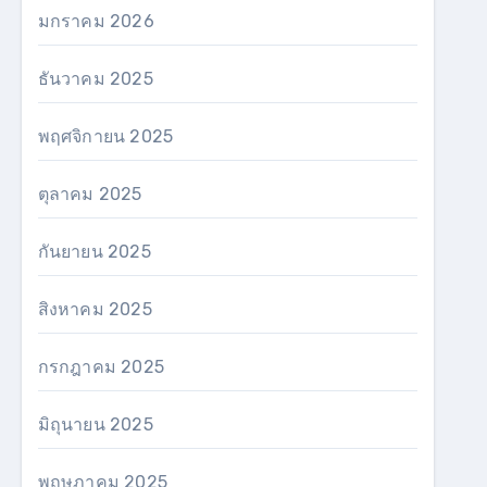
มกราคม 2026
ธันวาคม 2025
พฤศจิกายน 2025
ตุลาคม 2025
กันยายน 2025
สิงหาคม 2025
กรกฎาคม 2025
มิถุนายน 2025
พฤษภาคม 2025