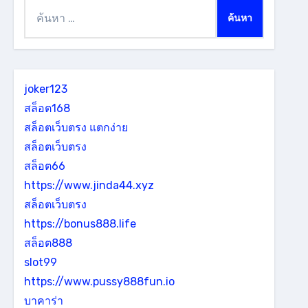
ค้นหา
สำหรับ:
joker123
สล็อต168
สล็อตเว็บตรง แตกง่าย
สล็อตเว็บตรง
สล็อต66
https://www.jinda44.xyz
สล็อตเว็บตรง
https://bonus888.life
สล็อต888
slot99
https://www.pussy888fun.io
บาคาร่า