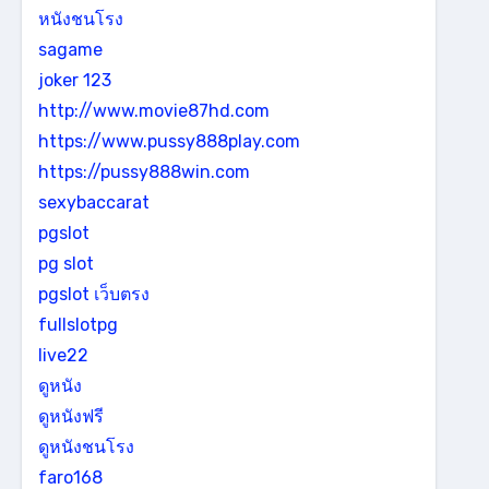
หนังชนโรง
sagame
joker 123
http://www.movie87hd.com
https://www.pussy888play.com
https://pussy888win.com
sexybaccarat
pgslot
pg slot
pgslot เว็บตรง
fullslotpg
live22
ดูหนัง
ดูหนังฟรี
ดูหนังชนโรง
faro168