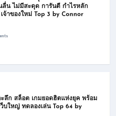
นลื่น ไม่มีสะดุด การันตี กำไรหลัก
 เจ้าของใหม่ Top 3 by Connor
ents
ะลึก สล็อต เกมยอดฮิตแห่งยุค พร้อม
นัน เว็บใหญ่ ทดลองเล่น Top 64 by