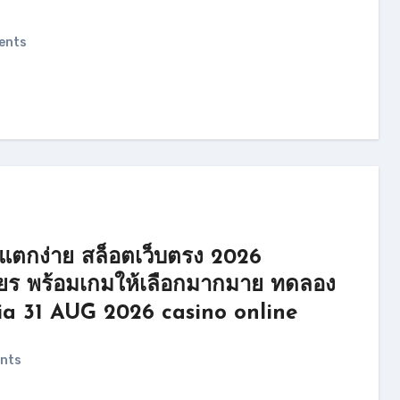
ents
ต์แตกง่าย สล็อตเว็บตรง 2026
ียร พร้อมเกมให้เลือกมากมาย ทดลอง
sia 31 AUG 2026 casino online
nts