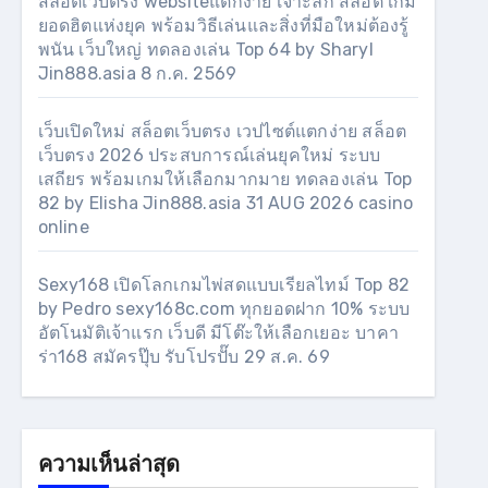
สล็อตเว็บตรง websiteแตกง่าย เจาะลึก สล็อต เกม
ยอดฮิตแห่งยุค พร้อมวิธีเล่นและสิ่งที่มือใหม่ต้องรู้
พนัน เว็บใหญ่ ทดลองเล่น Top 64 by Sharyl
Jin888.asia 8 ก.ค. 2569
เว็บเปิดใหม่ สล็อตเว็บตรง เวปไซต์แตกง่าย สล็อต
เว็บตรง 2026 ประสบการณ์เล่นยุคใหม่ ระบบ
เสถียร พร้อมเกมให้เลือกมากมาย ทดลองเล่น Top
82 by Elisha Jin888.asia 31 AUG 2026 casino
online
Sexy168 เปิดโลกเกมไพ่สดแบบเรียลไทม์ Top 82
by Pedro sexy168c.com ทุกยอดฝาก 10% ระบบ
อัตโนมัติเจ้าแรก เว็บดี มีโต๊ะให้เลือกเยอะ บาคา
ร่า168 สมัครปุ๊บ รับโปรปั๊บ 29 ส.ค. 69
ความเห็นล่าสุด