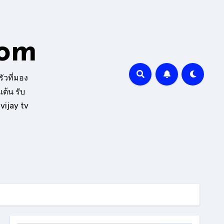
com
ัวที่มอง
ต้น รับ
vijay tv