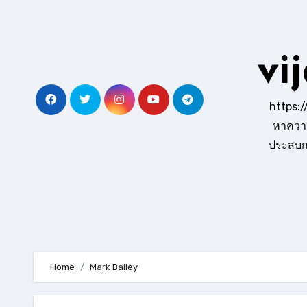
Skip
to
content
vi
https:/
หาความ
ประสบกา
Home
Mark Bailey