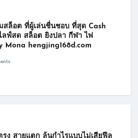
ล็อต ที่ผู้เล่นชื่นชอบ ที่สุด Cash
ไลฟ์สด สล็อต ยิงปลา กีฬา ไพ่
32 by Mona hengjing168d.com
ents
ตรง สายแตก ลุ้นกำไรแบบไม่เสียฟีล