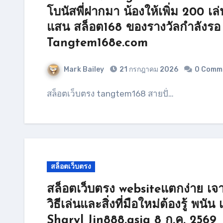
โบนัสพี่ฝากมา น้องให้เพิ่ม 200 เล่
แสน สล็อต168 ของรางวัลกำลังรอ
Tangtem168e.com
Mark Bailey
21 กรกฎาคม 2026
0 Comm
สล็อตเว็บตรง tangtem168 สายปั่…
สล็อตเว็บตรง
สล็อตเว็บตรง websiteแตกง่าย เจา
วิธีเล่นและสิ่งที่มือใหม่ต้องรู้ พ
Sharyl Jin888.asia 8 ก.ค. 2569