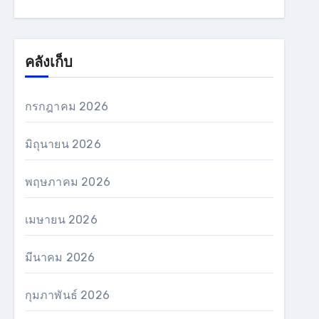
คลังเก็บ
กรกฎาคม 2026
มิถุนายน 2026
พฤษภาคม 2026
เมษายน 2026
มีนาคม 2026
กุมภาพันธ์ 2026