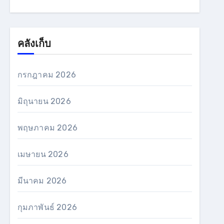
คลังเก็บ
กรกฎาคม 2026
มิถุนายน 2026
พฤษภาคม 2026
เมษายน 2026
มีนาคม 2026
กุมภาพันธ์ 2026