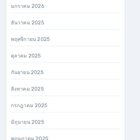
มกราคม 2026
ธันวาคม 2025
พฤศจิกายน 2025
ตุลาคม 2025
กันยายน 2025
สิงหาคม 2025
กรกฎาคม 2025
มิถุนายน 2025
พฤษภาคม 2025