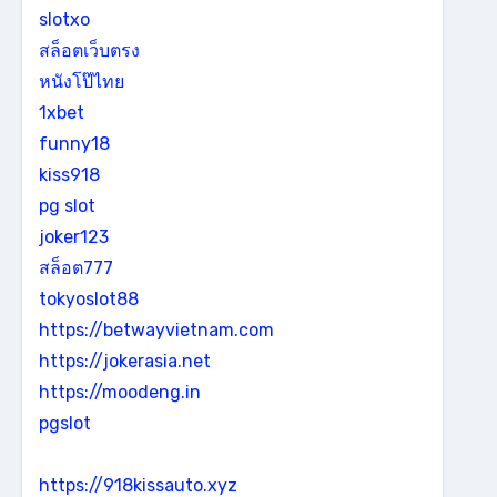
slotxo
สล็อตเว็บตรง
หนังโป๊ไทย
1xbet
funny18
kiss918
pg slot
joker123
สล็อต777
tokyoslot88
https://betwayvietnam.com
https://jokerasia.net
https://moodeng.in
pgslot
https://918kissauto.xyz