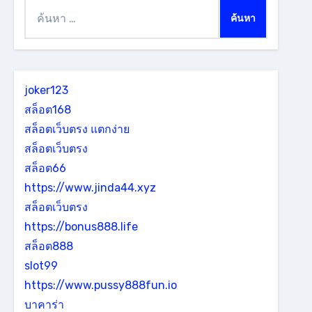
ค้นหา
สำหรับ:
joker123
สล็อต168
สล็อตเว็บตรง แตกง่าย
สล็อตเว็บตรง
สล็อต66
https://www.jinda44.xyz
สล็อตเว็บตรง
https://bonus888.life
สล็อต888
slot99
https://www.pussy888fun.io
บาคาร่า