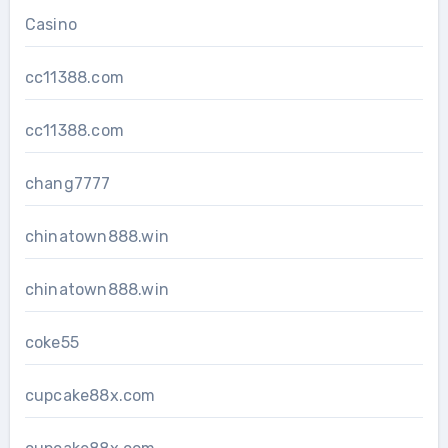
Casino
cc11388.com
cc11388.com
chang7777
chinatown888.win
chinatown888.win
coke55
cupcake88x.com