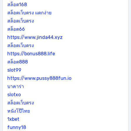
สล็อต168
สล็อตเว็บตรง แตกง่าย
สล็อตเว็บตรง
สล็อต66
https://www.jinda44.xyz
สล็อตเว็บตรง
https://bonus888.life
สล็อต888
slot99
https://www.pussy888fun.io
บาคาร่า
slotxo
สล็อตเว็บตรง
หนังโป๊ไทย
1xbet
funny18