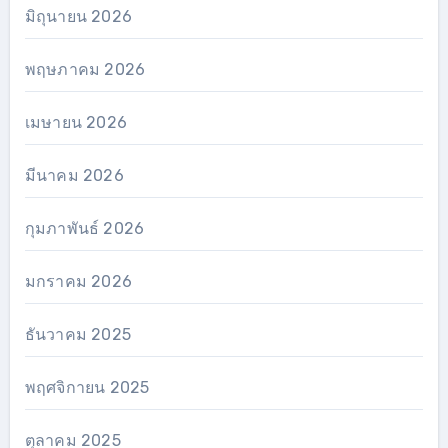
มิถุนายน 2026
พฤษภาคม 2026
เมษายน 2026
มีนาคม 2026
กุมภาพันธ์ 2026
มกราคม 2026
ธันวาคม 2025
พฤศจิกายน 2025
ตุลาคม 2025