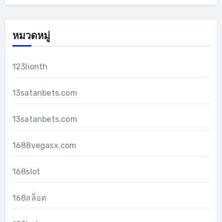
หมวดหมู่
123lionth
13satanbets.com
13satanbets.com
1688vegasx.com
168slot
168สล็อต