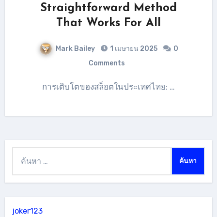
Straightforward Method
That Works For All
Mark Bailey
1 เมษายน 2025
0
Comments
การเติบโตของสล็อตในประเทศไทย: …
ค้นหา
สำหรับ:
joker123