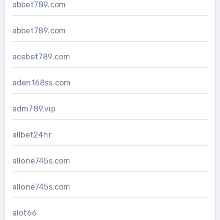
abbet789.com
abbet789.com
acebet789.com
aden168ss.com
adm789.vip
allbet24hr
allone745s.com
allone745s.com
alot66