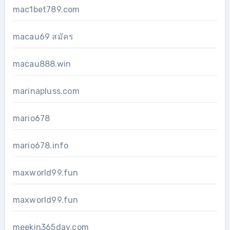
mac1bet789.com
macau69 สมัคร
macau888.win
marinapluss.com
mario678
mario678.info
maxworld99.fun
maxworld99.fun
meekin365day.com