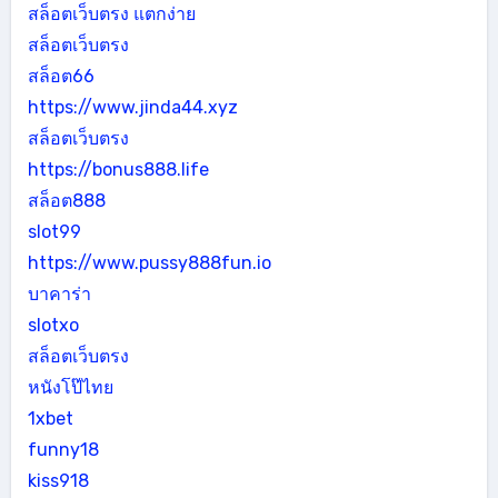
สล็อตเว็บตรง แตกง่าย
สล็อตเว็บตรง
สล็อต66
https://www.jinda44.xyz
สล็อตเว็บตรง
https://bonus888.life
สล็อต888
slot99
https://www.pussy888fun.io
บาคาร่า
slotxo
สล็อตเว็บตรง
หนังโป๊ไทย
1xbet
funny18
kiss918