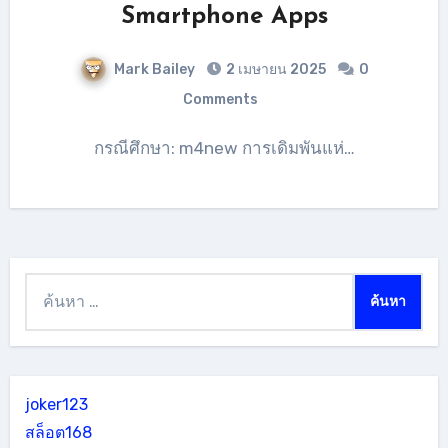
Smartphone Apps
Mark Bailey
2 เมษายน 2025
0
Comments
กรณีศึกษา: m4new การเดิมพันแห่…
ค้นหา
สำหรับ:
joker123
สล็อต168