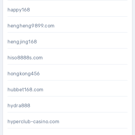
happy168
hengheng9899.com
hengjing168
hiso8888s.com
hongkong456
hubbet168.com
hydra888
hyperclub-casino.com