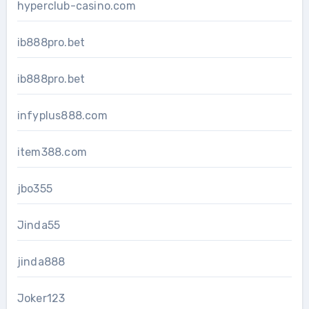
hyperclub-casino.com
ib888pro.bet
ib888pro.bet
infyplus888.com
item388.com
jbo355
Jinda55
jinda888
Joker123