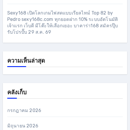
Sexy168 เปิดโลกเกมไพ่สดแบบเรียลไทม์ Top 82 by
Pedro sexy168c.com ทุกยอดฝาก 10% ระบบอัตโนมัติ
เจ้าแรก เว็บดี มีโต๊ะให้เลือกเยอะ บาคาร่า168 สมัครปุ๊บ
รับโปรปั๊บ 29 ส.ค. 69
ความเห็นล่าสุด
คลังเก็บ
กรกฎาคม 2026
มิถุนายน 2026