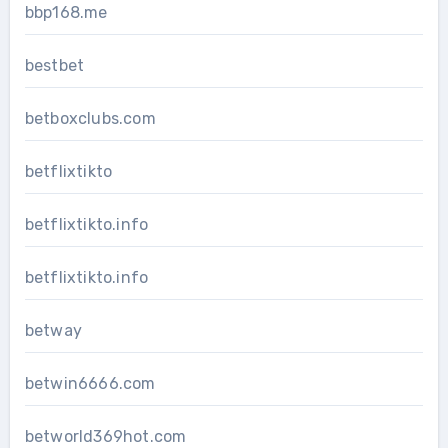
bbp168.me
bestbet
betboxclubs.com
betflixtikto
betflixtikto.info
betflixtikto.info
betway
betwin6666.com
betworld369hot.com