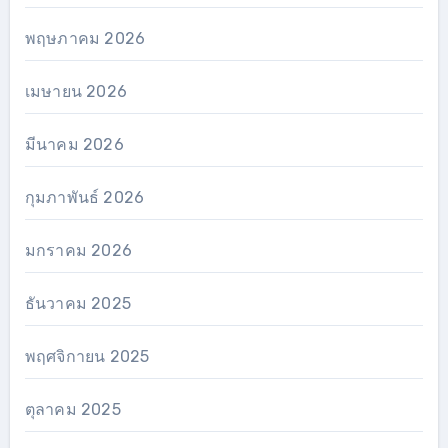
พฤษภาคม 2026
เมษายน 2026
มีนาคม 2026
กุมภาพันธ์ 2026
มกราคม 2026
ธันวาคม 2025
พฤศจิกายน 2025
ตุลาคม 2025