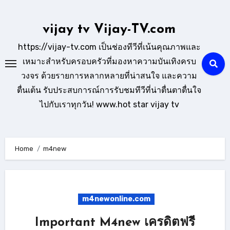
Skip
to
vijay tv Vijay-TV.com
content
https://vijay-tv.com เป็นช่องทีวีที่เน้นคุณภาพและ
เหมาะสำหรับครอบครัวที่มองหาความบันเทิงครบ
วงจร ด้วยรายการหลากหลายที่น่าสนใจ และความ
ตื่นเต้น รับประสบการณ์การรับชมทีวีที่น่าตื่นตาตื่นใจ
ไปกับเราทุกวัน! www.hot star vijay tv
Home
m4new
m4newonline.com
Important M4new เครดิตฟรี