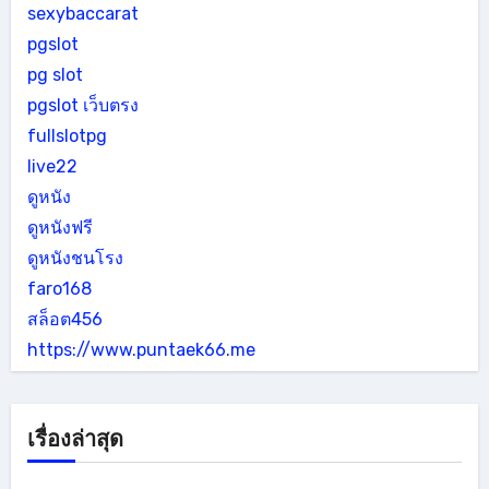
sexybaccarat
pgslot
pg slot
pgslot เว็บตรง
fullslotpg
live22
ดูหนัง
ดูหนังฟรี
ดูหนังชนโรง
faro168
สล็อต456
https://www.puntaek66.me
เรื่องล่าสุด