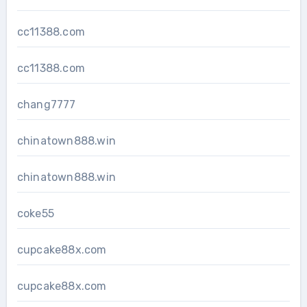
cc11388.com
cc11388.com
chang7777
chinatown888.win
chinatown888.win
coke55
cupcake88x.com
cupcake88x.com