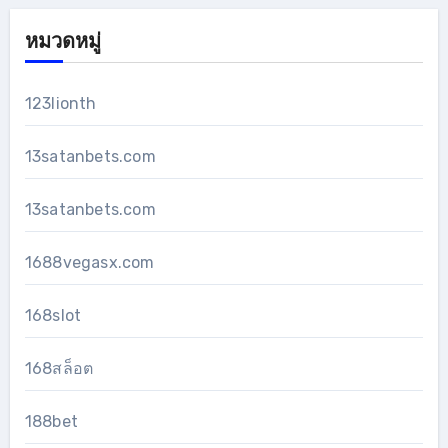
หมวดหมู่
123lionth
13satanbets.com
13satanbets.com
1688vegasx.com
168slot
168สล็อต
188bet