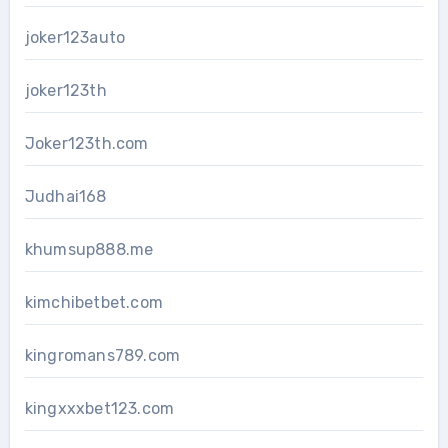
joker123auto
joker123th
Joker123th.com
Judhai168
khumsup888.me
kimchibetbet.com
kingromans789.com
kingxxxbet123.com