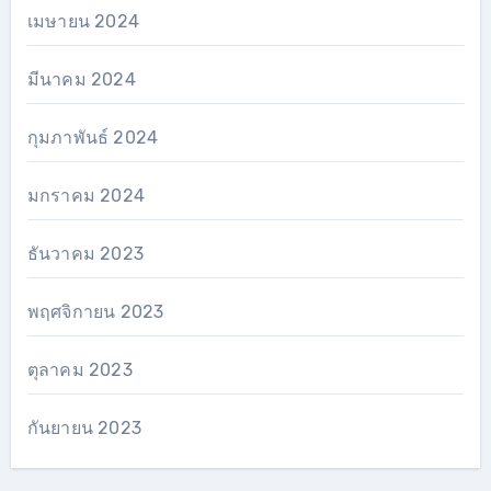
เมษายน 2024
มีนาคม 2024
กุมภาพันธ์ 2024
มกราคม 2024
ธันวาคม 2023
พฤศจิกายน 2023
ตุลาคม 2023
กันยายน 2023