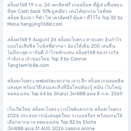
สล็อต168 19 ก.ย. 26 เครดิตฟรี เกมสล็อต ที่ผู้เล่นชื่นชอบ
ที่สุด Cash back 10% ยูสเดียว เล่นได้ทุกเกม ไลฟ์สด
สล็อต ยิงปลา กีฬา ไพ่ เครดิตฟรี คุ้มค่า ที่ไว้ใจ Top 32 by
Mona hengjing168d.com
สล็อต168 9 August 26 สล็อตเว็บตรง สายแตก ลุ้นกำไร
แบบไม่เสียฟีล โบนัสพี่ฝากมา น้องให้เพิ่ม 200 เล่นลื่น
ไม่มีสะดุด การันตี กำไรหลักแสน สล็อต168 ของรางวัล
กำลังรอ เจ้าของใหม่ Top 3 by Connor
Tangtem168e.com
สล็อตเว็บตรง websiteแตกง่าย เจาะลึก สล็อต เกมยอดฮิต
แห่งยุค พร้อมวิธีเล่นและสิ่งที่มือใหม่ต้องรู้ พนัน เว็บใหญ่
ทดลองเล่น Top 64 by Sharyl Jin888.asia 8 ก.ค. 2569
เว็บเปิดใหม่ สล็อตเว็บตรง เวปไซต์แตกง่าย สล็อตเว็บตรง
2026 ประสบการณ์เล่นยุคใหม่ ระบบเสถียร พร้อมเกมให้
เลือกมากมาย ทดลองเล่น Top 82 by Elisha
Jin888.asia 31 AUG 2026 casino online