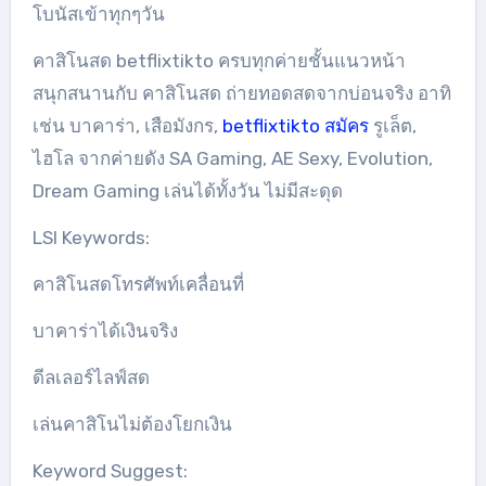
โบนัสเข้าทุกๆวัน
คาสิโนสด betflixtikto ครบทุกค่ายชั้นแนวหน้า
สนุกสนานกับ คาสิโนสด ถ่ายทอดสดจากบ่อนจริง อาทิ
เช่น บาคาร่า, เสือมังกร,
betflixtikto สมัคร
รูเล็ต,
ไฮโล จากค่ายดัง SA Gaming, AE Sexy, Evolution,
Dream Gaming เล่นได้ทั้งวัน ไม่มีสะดุด
LSI Keywords:
คาสิโนสดโทรศัพท์เคลื่อนที่
บาคาร่าได้เงินจริง
ดีลเลอร์ไลฟ์สด
เล่นคาสิโนไม่ต้องโยกเงิน
Keyword Suggest: