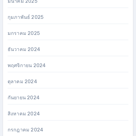
มีนาคม 2025
กุมภาพันธ์ 2025
มกราคม 2025
ธันวาคม 2024
พฤศจิกายน 2024
ตุลาคม 2024
กันยายน 2024
สิงหาคม 2024
กรกฎาคม 2024