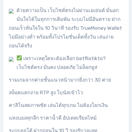
ด้วยความเป็น เว็บไซต์ตรงไม่ผ่านเอเย่นต์ มั่นอก
มั่นใจได้ในทุกการเดิมพัน ระบบไม่มีอันตราย ฝาก
ถอนเร็วทันใจใน 10 วินาที รองรับ TrueMoney Wallet
ไม่มีอย่างต่ำ พร้อมทั้งโปรโมชั่นเด็ดทั้งวัน เล่นง่าย
ถอนได้จริง
เพราะเหตุใดจะต้องเลือก betflixtikto?
เว็บไซต์ตรง มั่นคง ปลอดภัย ไม่ล็อกยูส
รวมเกมจากค่ายชั้นแนวหน้ามากยิ่งกว่า 30 ค่าย
สล็อตแตกง่าย RTP สูง โบนัสเข้าไว
คาสิโนสดภาพชัด เล่นได้ทุกเกม ไม่ต้องโยกเงิน
แทงบอลทุกลีก ราคาน้ำดี อัปเดตเรียลไทม์
ระบบออโต้ ฝากถอนใน 10 วิ รองรับวอเลท