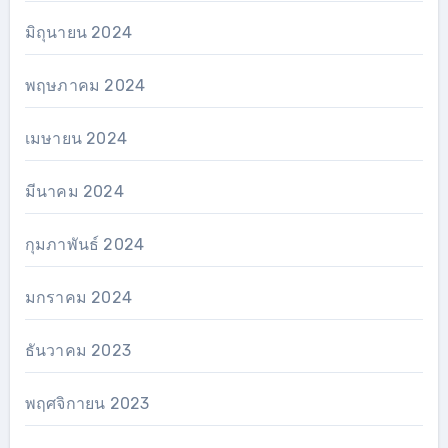
มิถุนายน 2024
พฤษภาคม 2024
เมษายน 2024
มีนาคม 2024
กุมภาพันธ์ 2024
มกราคม 2024
ธันวาคม 2023
พฤศจิกายน 2023