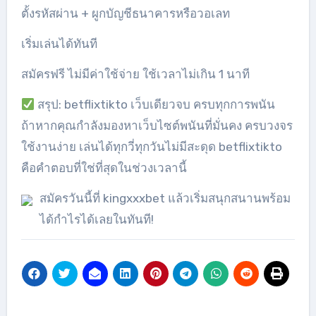
ตั้งรหัสผ่าน + ผูกบัญชีธนาคารหรือวอเลท
เริ่มเล่นได้ทันที
สมัครฟรี ไม่มีค่าใช้จ่าย ใช้เวลาไม่เกิน 1 นาที
สรุป: betflixtikto เว็บเดียวจบ ครบทุกการพนัน
ถ้าหากคุณกำลังมองหาเว็บไซต์พนันที่มั่นคง ครบวงจร
ใช้งานง่าย เล่นได้ทุกวี่ทุกวันไม่มีสะดุด betflixtikto
คือคำตอบที่ใช่ที่สุดในช่วงเวลานี้
สมัครวันนี้ที่ kingxxxbet แล้วเริ่มสนุกสนานพร้อม
ได้กำไรได้เลยในทันที!