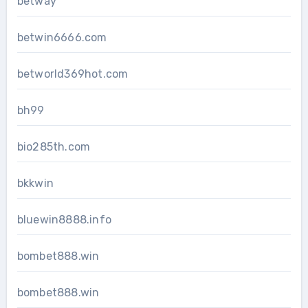
betway
betwin6666.com
betworld369hot.com
bh99
bio285th.com
bkkwin
bluewin8888.info
bombet888.win
bombet888.win