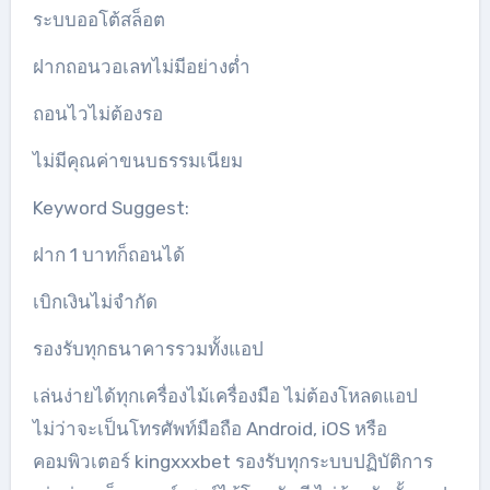
ระบบออโต้สล็อต
ฝากถอนวอเลทไม่มีอย่างต่ำ
ถอนไวไม่ต้องรอ
ไม่มีคุณค่าขนบธรรมเนียม
Keyword Suggest:
ฝาก 1 บาทก็ถอนได้
เบิกเงินไม่จำกัด
รองรับทุกธนาคารรวมทั้งแอป
เล่นง่ายได้ทุกเครื่องไม้เครื่องมือ ไม่ต้องโหลดแอป
ไม่ว่าจะเป็นโทรศัพท์มือถือ Android, iOS หรือ
คอมพิวเตอร์ kingxxxbet รองรับทุกระบบปฏิบัติการ