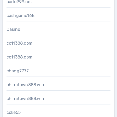
carlo999.net
cashgame168
Casino
cc11388.com
cc11388.com
chang7777
chinatown888.win
chinatown888.win
coke55