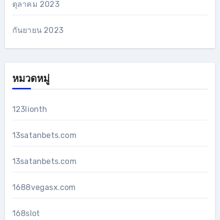
ตุลาคม 2023
กันยายน 2023
หมวดหมู่
123lionth
13satanbets.com
13satanbets.com
1688vegasx.com
168slot