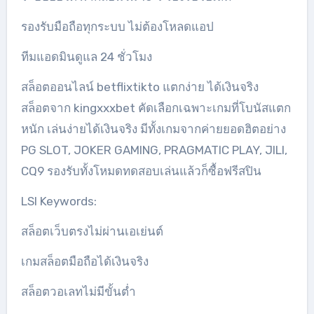
รองรับมือถือทุกระบบ ไม่ต้องโหลดแอป
ทีมแอดมินดูแล 24 ชั่วโมง
สล็อตออนไลน์ betflixtikto แตกง่าย ได้เงินจริง
สล็อตจาก kingxxxbet คัดเลือกเฉพาะเกมที่โบนัสแตก
หนัก เล่นง่ายได้เงินจริง มีทั้งเกมจากค่ายยอดฮิตอย่าง
PG SLOT, JOKER GAMING, PRAGMATIC PLAY, JILI,
CQ9 รองรับทั้งโหมดทดสอบเล่นแล้วก็ซื้อฟรีสปิน
LSI Keywords:
สล็อตเว็บตรงไม่ผ่านเอเย่นต์
เกมสล็อตมือถือได้เงินจริง
สล็อตวอเลทไม่มีขั้นต่ำ