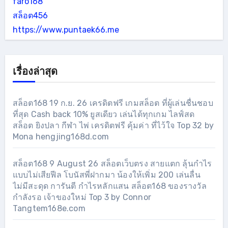
faro168
สล็อต456
https://www.puntaek66.me
เรื่องล่าสุด
สล็อต168 19 ก.ย. 26 เครดิตฟรี เกมสล็อต ที่ผู้เล่นชื่นชอบ
ที่สุด Cash back 10% ยูสเดียว เล่นได้ทุกเกม ไลฟ์สด
สล็อต ยิงปลา กีฬา ไพ่ เครดิตฟรี คุ้มค่า ที่ไว้ใจ Top 32 by
Mona hengjing168d.com
สล็อต168 9 August 26 สล็อตเว็บตรง สายแตก ลุ้นกำไร
แบบไม่เสียฟีล โบนัสพี่ฝากมา น้องให้เพิ่ม 200 เล่นลื่น
ไม่มีสะดุด การันตี กำไรหลักแสน สล็อต168 ของรางวัล
กำลังรอ เจ้าของใหม่ Top 3 by Connor
Tangtem168e.com