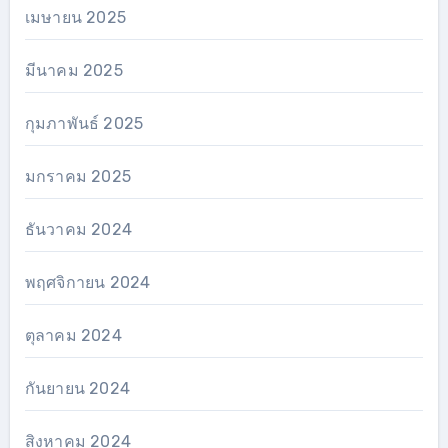
เมษายน 2025
มีนาคม 2025
กุมภาพันธ์ 2025
มกราคม 2025
ธันวาคม 2024
พฤศจิกายน 2024
ตุลาคม 2024
กันยายน 2024
สิงหาคม 2024