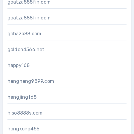
goatza888fin.com
goatza888fin.com
gobaza88.com
golden4566.net
happy168
hengheng9899.com
hengjing168
hiso8888s.com
hongkong456