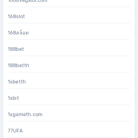
1688vegasx.com
168slot
168สล็อต
188bet
188betth
1xbetth
1xbit
1xgameth.com
77UFA