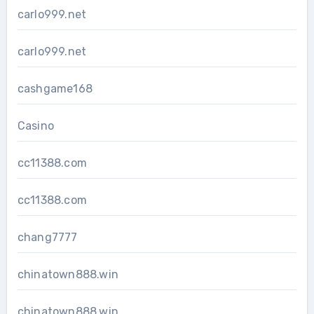
carlo999.net
carlo999.net
cashgame168
Casino
cc11388.com
cc11388.com
chang7777
chinatown888.win
chinatown888.win