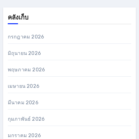
คลังเก็บ
กรกฎาคม 2026
มิถุนายน 2026
พฤษภาคม 2026
เมษายน 2026
มีนาคม 2026
กุมภาพันธ์ 2026
มกราคม 2026