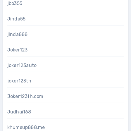
jbo355
Jinda55
jinda888
Joker123
joker123auto
joker123th
Joker123th.com
Judhai168
khumsup888.me