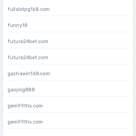
fullslotpg168.com
funny18
future24bet.com
future24bet.com
gachawin168.com
gaojing888
gem99ths.com
gem99ths.com