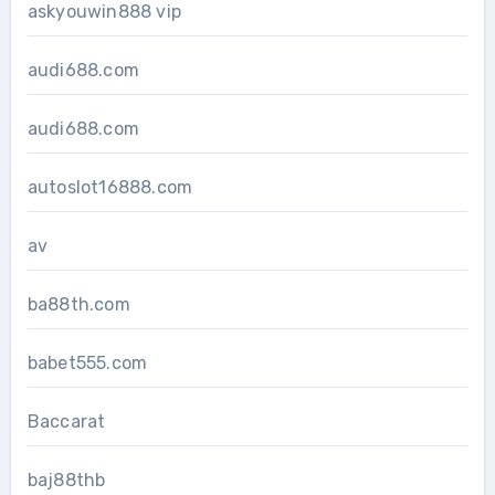
askyouwin888 vip
audi688.com
audi688.com
autoslot16888.com
av
ba88th.com
babet555.com
Baccarat
baj88thb