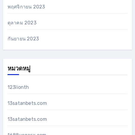
พฤศจิกายน 2023
ตุลาคม 2023
กันยายน 2023
หมวดหมู่
123lionth
13satanbets.com
13satanbets.com