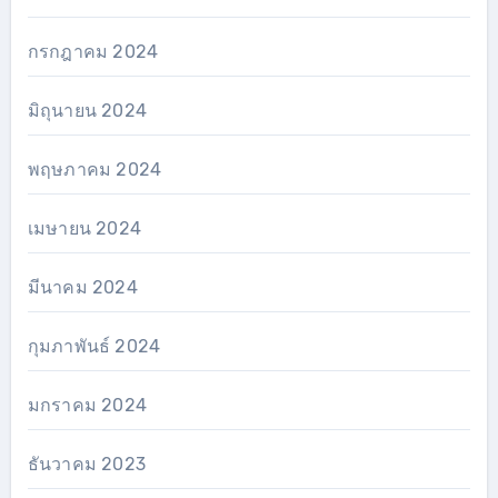
กรกฎาคม 2024
มิถุนายน 2024
พฤษภาคม 2024
เมษายน 2024
มีนาคม 2024
กุมภาพันธ์ 2024
มกราคม 2024
ธันวาคม 2023