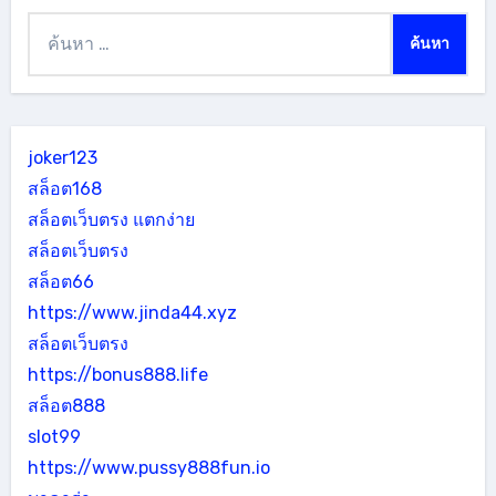
ค้นหา
สำหรับ:
joker123
สล็อต168
สล็อตเว็บตรง แตกง่าย
สล็อตเว็บตรง
สล็อต66
https://www.jinda44.xyz
สล็อตเว็บตรง
https://bonus888.life
สล็อต888
slot99
https://www.pussy888fun.io