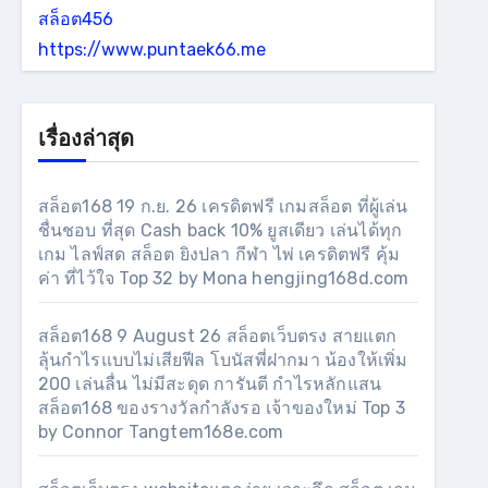
สล็อต456
https://www.puntaek66.me
เรื่องล่าสุด
สล็อต168 19 ก.ย. 26 เครดิตฟรี เกมสล็อต ที่ผู้เล่น
ชื่นชอบ ที่สุด Cash back 10% ยูสเดียว เล่นได้ทุก
เกม ไลฟ์สด สล็อต ยิงปลา กีฬา ไพ่ เครดิตฟรี คุ้ม
ค่า ที่ไว้ใจ Top 32 by Mona hengjing168d.com
สล็อต168 9 August 26 สล็อตเว็บตรง สายแตก
ลุ้นกำไรแบบไม่เสียฟีล โบนัสพี่ฝากมา น้องให้เพิ่ม
200 เล่นลื่น ไม่มีสะดุด การันตี กำไรหลักแสน
สล็อต168 ของรางวัลกำลังรอ เจ้าของใหม่ Top 3
by Connor Tangtem168e.com