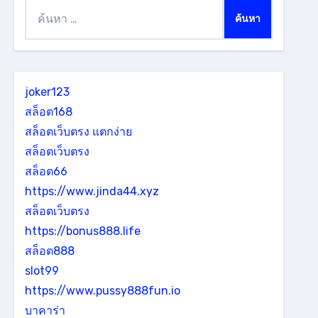
ค้นหา
สำหรับ:
joker123
สล็อต168
สล็อตเว็บตรง แตกง่าย
สล็อตเว็บตรง
สล็อต66
https://www.jinda44.xyz
สล็อตเว็บตรง
https://bonus888.life
สล็อต888
slot99
https://www.pussy888fun.io
บาคาร่า