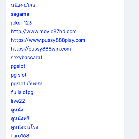
หนังชนโรง
sagame
joker 123
http://www.movie87hd.com
https://www.pussy888play.com
https://pussy888win.com
sexybaccarat
pgslot
pg slot
pgslot เว็บตรง
fullslotpg
live22
ดูหนัง
ดูหนังฟรี
ดูหนังชนโรง
faro168