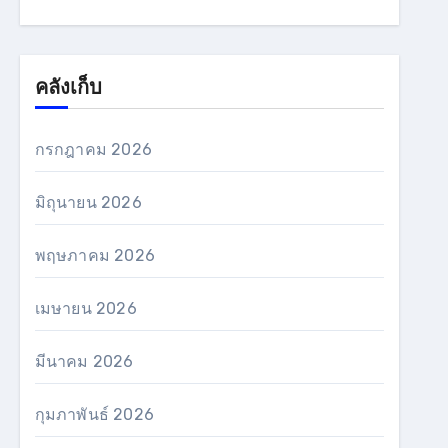
คลังเก็บ
กรกฎาคม 2026
มิถุนายน 2026
พฤษภาคม 2026
เมษายน 2026
มีนาคม 2026
กุมภาพันธ์ 2026