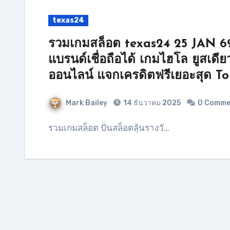
texas24
รวมเกมสล็อต texas24 25 JAN 69
แบรนด์เชื่อถือได้ เกมไฮโล ยูสเดีย
ออนไลน์ แจกเครดิตฟรีเยอะสุด T
Mark Bailey
14 ธันวาคม 2025
0 Comme
รวมเกมสล็อต ปั่นสล็อตลุ้นรางวั…