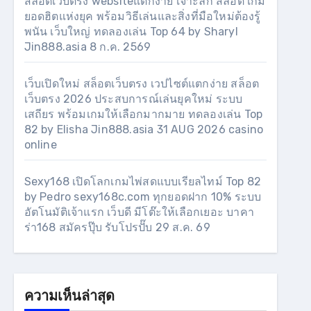
สล็อตเว็บตรง websiteแตกง่าย เจาะลึก สล็อต เกม
ยอดฮิตแห่งยุค พร้อมวิธีเล่นและสิ่งที่มือใหม่ต้องรู้
พนัน เว็บใหญ่ ทดลองเล่น Top 64 by Sharyl
Jin888.asia 8 ก.ค. 2569
เว็บเปิดใหม่ สล็อตเว็บตรง เวปไซต์แตกง่าย สล็อต
เว็บตรง 2026 ประสบการณ์เล่นยุคใหม่ ระบบ
เสถียร พร้อมเกมให้เลือกมากมาย ทดลองเล่น Top
82 by Elisha Jin888.asia 31 AUG 2026 casino
online
Sexy168 เปิดโลกเกมไพ่สดแบบเรียลไทม์ Top 82
by Pedro sexy168c.com ทุกยอดฝาก 10% ระบบ
อัตโนมัติเจ้าแรก เว็บดี มีโต๊ะให้เลือกเยอะ บาคา
ร่า168 สมัครปุ๊บ รับโปรปั๊บ 29 ส.ค. 69
ความเห็นล่าสุด