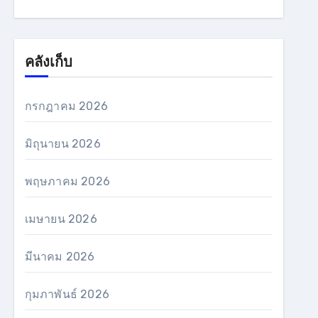
คลังเก็บ
กรกฎาคม 2026
มิถุนายน 2026
พฤษภาคม 2026
เมษายน 2026
มีนาคม 2026
กุมภาพันธ์ 2026