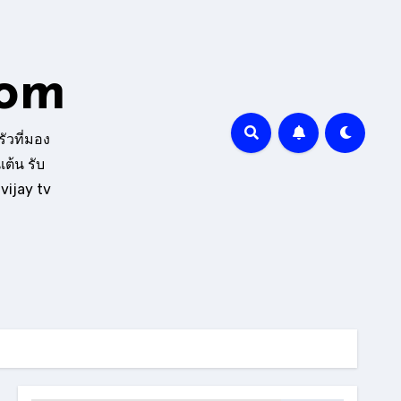
com
ัวที่มอง
ต้น รับ
vijay tv