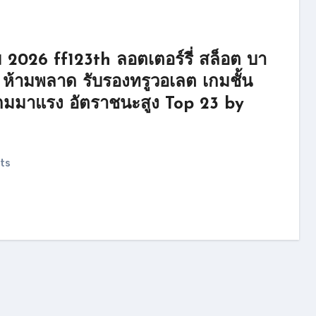
ม 2026 ff123th ลอตเตอร์รี่ สล็อต บา
น ห้ามพลาด รับรองทรูวอเลต เกมชั้น
กมมาแรง อัตราชนะสูง Top 23 by
ts