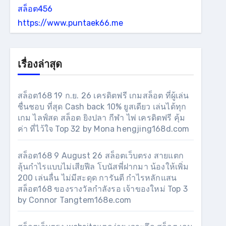
สล็อต456
https://www.puntaek66.me
เรื่องล่าสุด
สล็อต168 19 ก.ย. 26 เครดิตฟรี เกมสล็อต ที่ผู้เล่น
ชื่นชอบ ที่สุด Cash back 10% ยูสเดียว เล่นได้ทุก
เกม ไลฟ์สด สล็อต ยิงปลา กีฬา ไพ่ เครดิตฟรี คุ้ม
ค่า ที่ไว้ใจ Top 32 by Mona hengjing168d.com
สล็อต168 9 August 26 สล็อตเว็บตรง สายแตก
ลุ้นกำไรแบบไม่เสียฟีล โบนัสพี่ฝากมา น้องให้เพิ่ม
200 เล่นลื่น ไม่มีสะดุด การันตี กำไรหลักแสน
สล็อต168 ของรางวัลกำลังรอ เจ้าของใหม่ Top 3
by Connor Tangtem168e.com