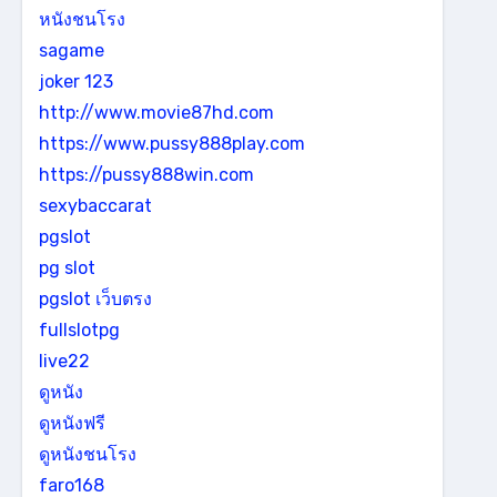
หนังชนโรง
sagame
joker 123
http://www.movie87hd.com
https://www.pussy888play.com
https://pussy888win.com
sexybaccarat
pgslot
pg slot
pgslot เว็บตรง
fullslotpg
live22
ดูหนัง
ดูหนังฟรี
ดูหนังชนโรง
faro168