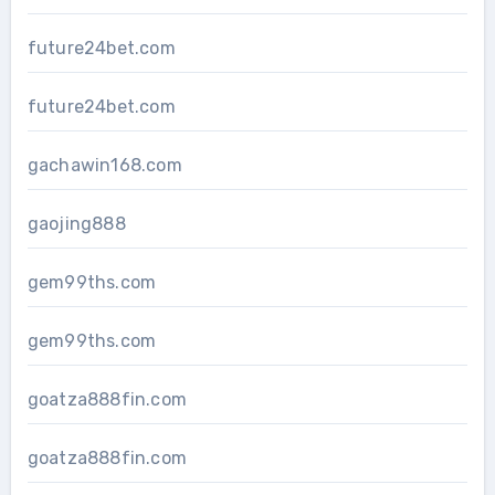
future24bet.com
future24bet.com
gachawin168.com
gaojing888
gem99ths.com
gem99ths.com
goatza888fin.com
goatza888fin.com