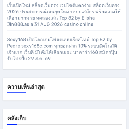
เว็บเปิดใหม่ สล็อตเว็บตรง เวปไซต์แตกง่าย สล็อตเว็บตรง
2026 ประสบการณ์เล่นยุคใหม่ ระบบเสถียร พร้อมเกมให้
เลือกมากมาย ทดลองเล่น Top 82 by Elisha
Jin888.asia 31 AUG 2026 casino online
Sexy168 เปิดโลกเกมไพ่สดแบบเรียลไทม์ Top 82 by
Pedro sexy168c.com ทุกยอดฝาก 10% ระบบอัตโนมัติ
เจ้าแรก เว็บดี มีโต๊ะให้เลือกเยอะ บาคาร่า168 สมัครปุ๊บ
รับโปรปั๊บ 29 ส.ค. 69
ความเห็นล่าสุด
คลังเก็บ