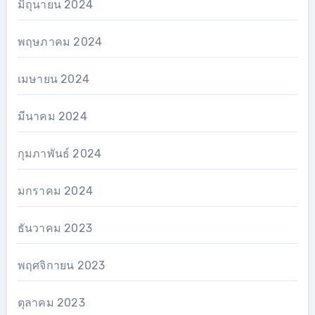
มิถุนายน 2024
พฤษภาคม 2024
เมษายน 2024
มีนาคม 2024
กุมภาพันธ์ 2024
มกราคม 2024
ธันวาคม 2023
พฤศจิกายน 2023
ตุลาคม 2023