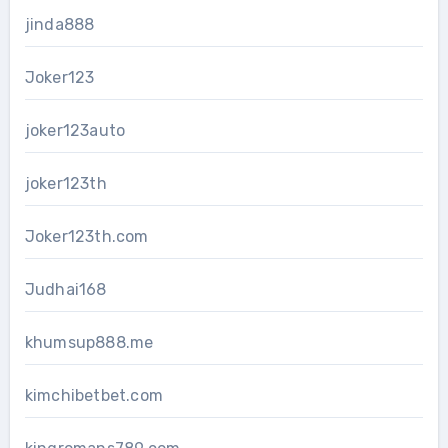
jinda888
Joker123
joker123auto
joker123th
Joker123th.com
Judhai168
khumsup888.me
kimchibetbet.com