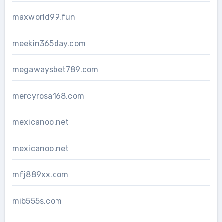
maxworld99.fun
meekin365day.com
megawaysbet789.com
mercyrosa168.com
mexicanoo.net
mexicanoo.net
mfj889xx.com
mib555s.com