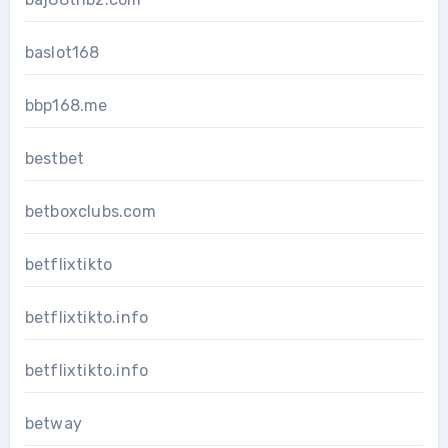
baslot168
bbp168.me
bestbet
betboxclubs.com
betflixtikto
betflixtikto.info
betflixtikto.info
betway