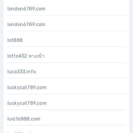
london6789.com
london6789.com
lot888
lotto432 ทางเข้า
luca333.info
luckycat789.com
luckycat789.com
luis16888.com