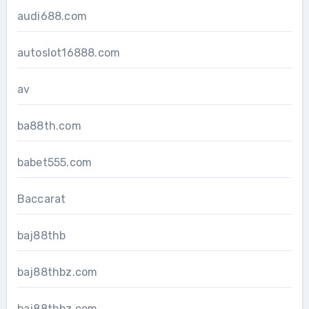
audi688.com
autoslot16888.com
av
ba88th.com
babet555.com
Baccarat
baj88thb
baj88thbz.com
baj88thbz.com