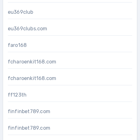
eu369club
eu369clubs.com
faro168
fcharoenkit168.com
fcharoenkit168.com
ff123th
finfinbet789.com
finfinbet789.com