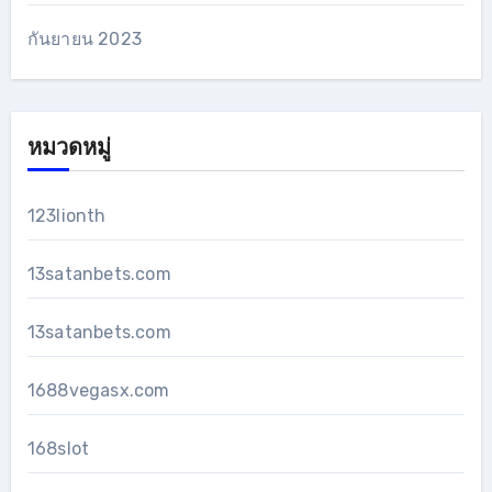
กันยายน 2023
หมวดหมู่
123lionth
13satanbets.com
13satanbets.com
1688vegasx.com
168slot