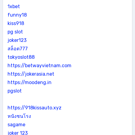
1xbet
funny18
kiss918
pg slot
joker123
สล็อต777
tokyoslot88
https://betwayvietnam.com
https://jokerasia.net
https://moodeng.in
pgslot
https://918kissauto.xyz
หนังชนโรง
sagame
joker 123