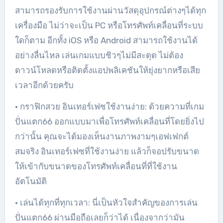
สามารถรองรับการใช้งานผ่านวัสดุอุปกรณ์ต่างๆได้ทุก
เครื่องมือ ไม่ว่าจะเป็น PC หรือโทรศัพท์เคลื่อนที่ระบบ
ใดก็ตาม อีกทั้ง iOS หรือ Android สามารถใช้งานได้
อย่างลื่นไหล เล่นเกมแบบชิวๆไม่มีสะดุด ไม่ต้อง
ดาวน์โหลดหรือติดตั้งแอปพลิเคชันให้ยุ่งยากหรือเสีย
เวลาอีกด้วยครับ
• กราฟิกสวย อินเทอร์เฟซใช้งานง่าย: ด้วยความที่เกม
ปั่นแตก66 ออกแบบมาเพื่อโทรศัพท์เคลื่อนที่โดยยิ่งไป
กว่านั้น คุณจะได้มองเห็นงานภาพงามๆเอฟเฟกต์
สมจริง อินเทอร์เฟซที่ใช้งานง่าย แล้วก็จอปรับขนาด
ให้เข้ากับขนาดของโทรศัพท์เคลื่อนที่ที่ใช้งาน
อัตโนมัติ
• เล่นได้ทุกที่ทุกเวลา: นี่เป็นหัวใจสำคัญของการเล่น
ปั่นแตก66 ผ่านมือถือเลยก็ว่าได้ เนื่องจากว่ามัน