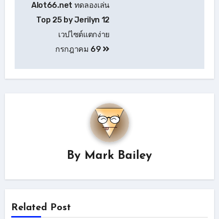
Alot66.net ทดลองเล่น
Top 25 by Jerilyn 12
เวปไซต์แตกง่าย
กรกฎาคม 69
168สล็อต
ทดลองเล่นสล็อต
ปั่นสล็อต
พีจีสล็อต
ฟลูสล็อตพีจี
สล็อต
สล็อต 918kiss
By
Mark Bailey
สล็อต pg
สล็อต168
สล็อต456
สล็อต55
สล็อต66
สล็อต666
สล็อต777
สล็อต888
สล็อต99
สล็อตlive22
สล็อตpg
สล็อตxo
สล็อตพุซซี่
สล็อตออนไลน์
สล็อตเครดิตฟรี
Related Post
สล็อตเว็บตรง
สล็อตเว็บตรง 168
สล็อตแตกดี