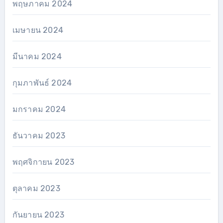
พฤษภาคม 2024
เมษายน 2024
มีนาคม 2024
กุมภาพันธ์ 2024
มกราคม 2024
ธันวาคม 2023
พฤศจิกายน 2023
ตุลาคม 2023
กันยายน 2023