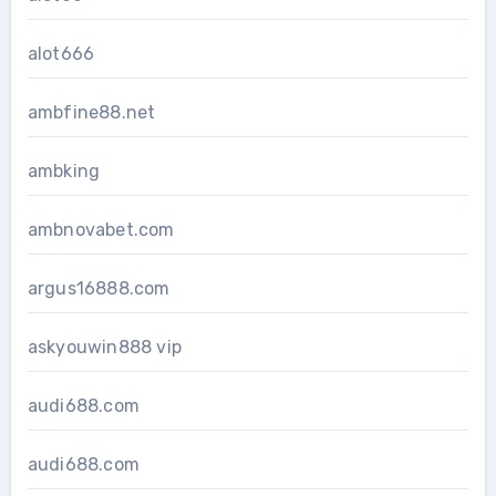
alot666
ambfine88.net
ambking
ambnovabet.com
argus16888.com
askyouwin888 vip
audi688.com
audi688.com