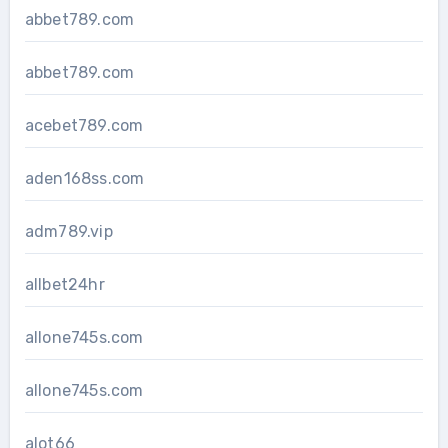
abbet789.com
abbet789.com
acebet789.com
aden168ss.com
adm789.vip
allbet24hr
allone745s.com
allone745s.com
alot66