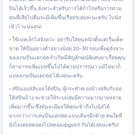
ปินได้เร็วขึ้น จังหวะสำหรับการได้กำไรหรือการตาม
ทุนที่เสียไปคืนจะมีเพิ่มขึ้นเรื่อยๆเลยล่ะนะครับ โบนัส
เข้าไวแน่นอน!
• ใช้เบทเล็กไล่จังหวะ: อย่ารีบใส่ทุนหนักตั้งแต่เริ่มเด็ด
ขาด ให้ปั่นอย่างต่ำอย่างน้อย 20-30 รอบเพื่อดูจังหวะ
ของเกมปั่นแตก66 ถ้าเกิดมีสัญลักษณ์พิเศษมาเรื่อยคุณ
ก็สามารถเพิ่มเบทขึ้นไปได้ตามปรารถนา แม้ไม่มาก็
แปลงเกมปั่นแตก66 ได้เลยนะครับ
• สปินเองสลับออโต้สปิน: ผู้กระทำดเองบ้างสลับกับออ
โต้สปินบ้าง จะช่วยให้ระบบสุ่มมีความมากมายหลาย
เพิ่มมากขึ้น ซึ่งมันจะมีผลให้คุณเข้าถึงโบนัสได้
มากกว่าการเล่นปั่นแตก66 แบบเดิมๆอีกด้วย คนใดที่
ยังไม่เคยทดลองไปทดลองpgslot กันได้เลยนะครับ!