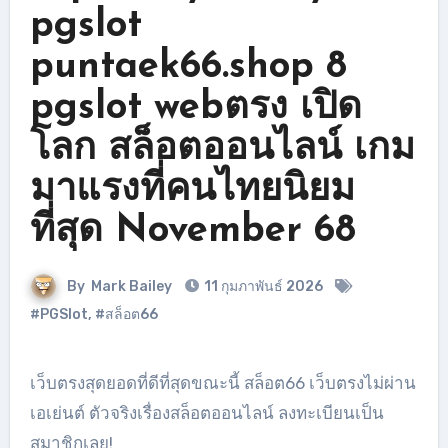
pgslot
puntaek66.shop 8
pgslot webตรง เปิด
โลก สล็อตออนไลน์ เกม
มาแรงที่คนไทยนิยม
ที่สุด November 68
By
Mark Bailey
11 กุมภาพันธ์ 2026
#PGSlot
,
#สล็อต66
เว็บตรงสุดยอดที่ดีที่สุดขณะนี้ สล็อต66 เว็บตรงไม่ผ่าน
เอเย่นต์ ตัวจริงเรื่องสล็อตออนไลน์ ลงทะเบียนเป็น
สมาชิกเลย!