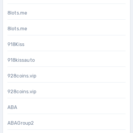
8lots.me
8lots.me
918Kiss
918kissauto
928coins.vip
928coins.vip
ABA
ABAGroup2