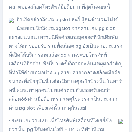
ตลาดของสล็อตโทรศัพท์มือถือมากที่สุดในตอนนี้
ถ้าเกิดกล่าวถึงเกมpgslot ล่ะก็ ผู้คนจำนวนไม่ใช้
น้อยชอบนึกถึงเกมpgslot จากค่ายเกม pg slot
อย่างแน่นอน เพราะนี่คือค่ายเกมสุดยอดที่นักเดิมพัน
ต่างให้การยอมรับ รวมทั้งสล็อต pg ยังเป็นค่ายเกมแรก
ที่เปิดให้บริการเกมสล็อต66 ผ่านระบบโทรศัพท์
เคลื่อนที่อีกด้วย ซึ่งนี่บางครั้งก็อาจจะเป็นเหตุผลสำคัญ
ที่ทำให้ค่ายเกมอย่าง pg ครอบครองตลาดสล็อตมือถือ
จนกระทั่งปัจจุบันนี้ แต่จะมีสาเหตุอะไรบ้างนั้น ในพาร์
ทนี้ ผมจะพาทุกคนไปพบคำตอบกันเลยครับผมว่า
สล็อต66 ผ่านมือถือ เพราะเหตุไรควรจะเป็นเกมจาก
ค่าย pg slot เพียงแค่นั้น มาดูกันเลย!
• ระบบเกมวางแบบเพื่อโทรศัพท์เคลื่อนที่โดยยิ่งไป
กว่านั้น: pg ใช้เทคโนโลยี HTML5 ที่ทำให้เกม