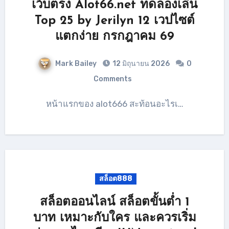
เว็บตรง Alot66.net ทดลองเล่น
Top 25 by Jerilyn 12 เวปไซต์
แตกง่าย กรกฎาคม 69
Mark Bailey
12 มิถุนายน 2026
0
Comments
หน้าแรกของ alot666 สะท้อนอะไรเ…
สล็อต888
สล็อตออนไลน์ สล็อตขั้นต่ำ 1
บาท เหมาะกับใคร และควรเริ่ม