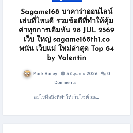
Sagame168 บาคาร่าออนไลน์
เล่นที่ไหนดี รวมข้อดีที่ทำให้คุ้ม
ค่าทุกการเดิมพัน 28 JUL 2569
เว็บ ใหญ่ sagame168th1.co
พนัน เว็บแม่ ใหม่ล่าสุด Top 64
by Valentin
Mark Bailey
5 มิถุนายน 2026
0
Comments
อะไรคือสิ่งที่ทำให้เว็บไซต์ sa…