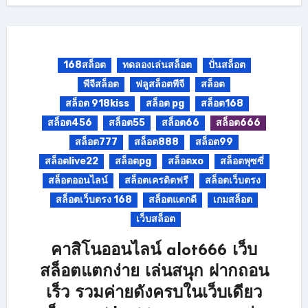
168สล็อต
ทดลองเล่นสล็อต
ปั่นสล็อต
พีจีสล็อต
ฟลูสล็อตพีจี
สล็อต
สล็อต 918kiss
สล็อต pg
สล็อต168
สล็อต456
สล็อต55
สล็อต66
สล็อต666
สล็อต777
สล็อต888
สล็อต99
สล็อตlive22
สล็อตpg
สล็อตxo
สล็อตพุซซี่
สล็อตออนไลน์
สล็อตเครดิตฟรี
สล็อตเว็บตรง
สล็อตเว็บตรง 168
สล็อตแตกดี
เกมสล็อต
เว็บสล็อต
คาสิโนออนไลน์ alot666 เว็บ
สล็อตแตกง่าย เล่นสนุก ฝากถอน
เร็ว รวมค่ายดังครบในเว็บเดียว