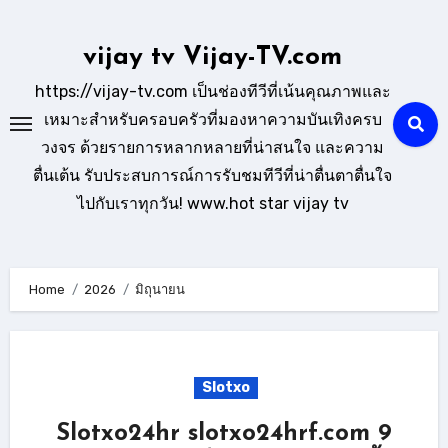
Skip
to
vijay tv Vijay-TV.com
content
https://vijay-tv.com เป็นช่องทีวีที่เน้นคุณภาพและ
เหมาะสำหรับครอบครัวที่มองหาความบันเทิงครบ
วงจร ด้วยรายการหลากหลายที่น่าสนใจ และความ
ตื่นเต้น รับประสบการณ์การรับชมทีวีที่น่าตื่นตาตื่นใจ
ไปกับเราทุกวัน! www.hot star vijay tv
Home
2026
มิถุนายน
Slotxo
Slotxo24hr slotxo24hrf.com 9