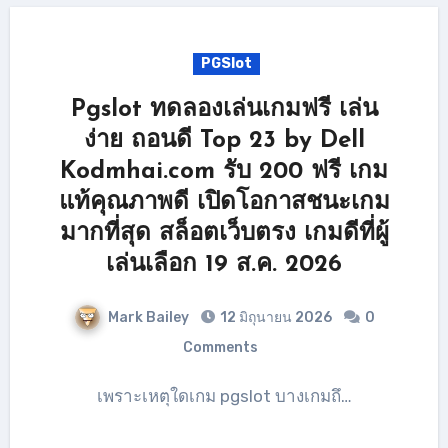
PGSlot
Pgslot ทดลองเล่นเกมฟรี เล่น
ง่าย ถอนดี Top 23 by Dell
Kodmhai.com รับ 200 ฟรี เกม
แท้คุณภาพดี เปิดโอกาสชนะเกม
มากที่สุด สล็อตเว็บตรง เกมดีที่ผู้
เล่นเลือก 19 ส.ค. 2026
Mark Bailey
12 มิถุนายน 2026
0
Comments
เพราะเหตุใดเกม pgslot บางเกมถึ…