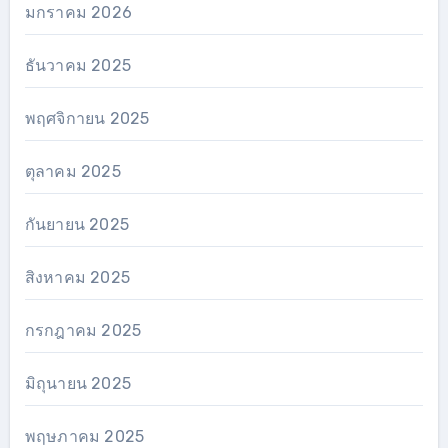
มกราคม 2026
ธันวาคม 2025
พฤศจิกายน 2025
ตุลาคม 2025
กันยายน 2025
สิงหาคม 2025
กรกฎาคม 2025
มิถุนายน 2025
พฤษภาคม 2025