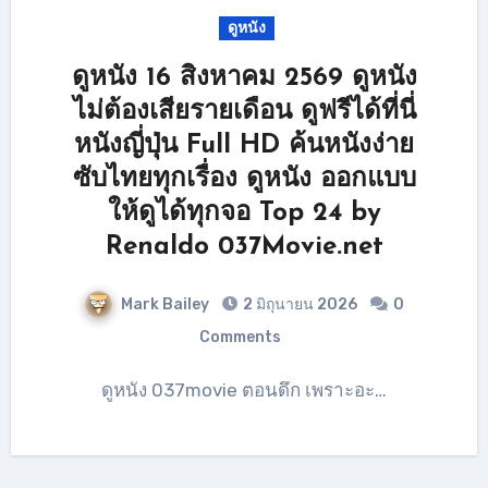
ดูหนัง
ดูหนัง 16 สิงหาคม 2569 ดูหนัง
ไม่ต้องเสียรายเดือน ดูฟรีได้ที่นี่
หนังญี่ปุ่น Full HD ค้นหนังง่าย
ซับไทยทุกเรื่อง ดูหนัง ออกแบบ
ให้ดูได้ทุกจอ Top 24 by
Renaldo 037Movie.net
Mark Bailey
2 มิถุนายน 2026
0
Comments
ดูหนัง 037movie ตอนดึก เพราะอะ…