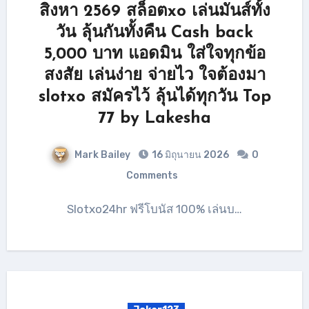
สิงหา 2569 สล็อตxo เล่นมันส์ทั้ง
วัน ลุ้นกันทั้งคืน Cash back
5,000 บาท แอดมิน ใส่ใจทุกข้อ
สงสัย เล่นง่าย จ่ายไว ใจต้องมา
slotxo สมัครไว้ ลุ้นได้ทุกวัน Top
77 by Lakesha
Mark Bailey
16 มิถุนายน 2026
0
Comments
Slotxo24hr ฟรีโบนัส 100% เล่นบ…