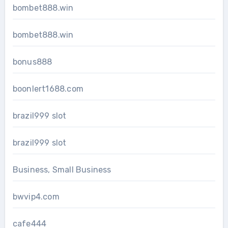
bombet888.win
bombet888.win
bonus888
boonlert1688.com
brazil999 slot
brazil999 slot
Business, Small Business
bwvip4.com
cafe444