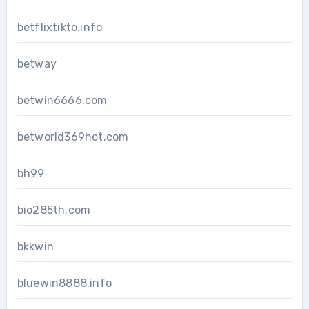
betflixtikto.info
betway
betwin6666.com
betworld369hot.com
bh99
bio285th.com
bkkwin
bluewin8888.info