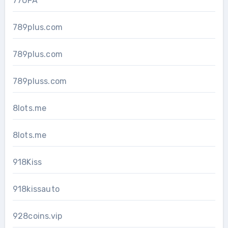
77UFA
789plus.com
789plus.com
789pluss.com
8lots.me
8lots.me
918Kiss
918kissauto
928coins.vip