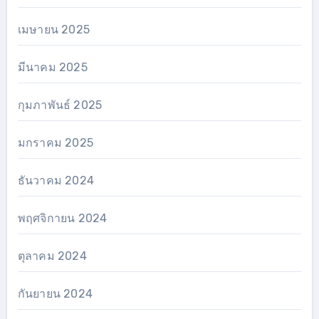
เมษายน 2025
มีนาคม 2025
กุมภาพันธ์ 2025
มกราคม 2025
ธันวาคม 2024
พฤศจิกายน 2024
ตุลาคม 2024
กันยายน 2024