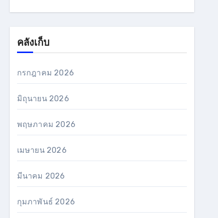
คลังเก็บ
กรกฎาคม 2026
มิถุนายน 2026
พฤษภาคม 2026
เมษายน 2026
มีนาคม 2026
กุมภาพันธ์ 2026