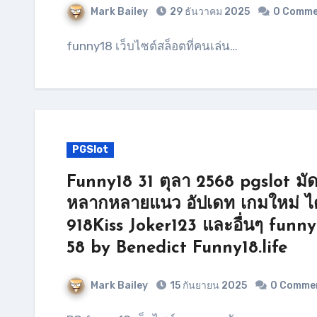
Mark Bailey
29 ธันวาคม 2025
0 Comme
funny18 เว็บไซต์สล็อตที่คนเล่น…
PGSlot
Funny18 31 ตุลา 2568 pgslot มัด
หลากหลายแนว อัปเดท เกมใหม่ ได้ก
918Kiss Joker123 และอื่นๆ funny18
58 by Benedict Funny18.life
Mark Bailey
15 กันยายน 2025
0 Comme