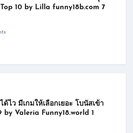
ี Top 10 by Lilla funny18b.com 7
nts
ได้ไว มีเกมให้เลือกเยอะ โบนัสเข้า
 9 by Valeria Funny18.world 1