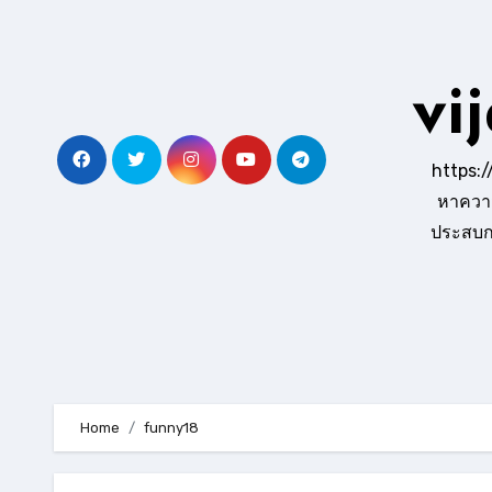
Skip
to
content
vi
https:/
หาความ
ประสบกา
Home
funny18