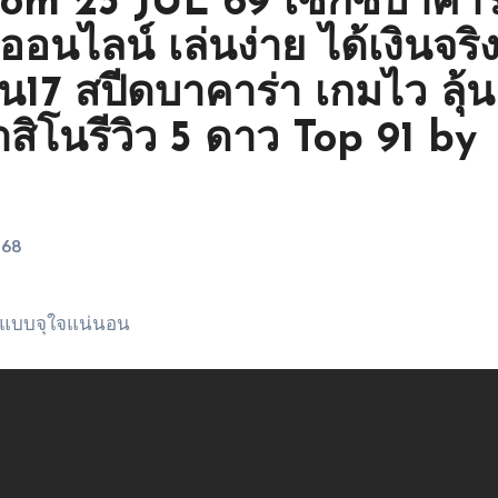
om 23 JUL 69 เซ็กซี่บาคาร
อนไลน์ เล่นง่าย ได้เงินจริ
น17 สปีดบาคาร่า เกมไว ลุ้น
าสิโนรีวิว 5 ดาว Top 91 by
168
ล่นแบบจุใจแน่นอน