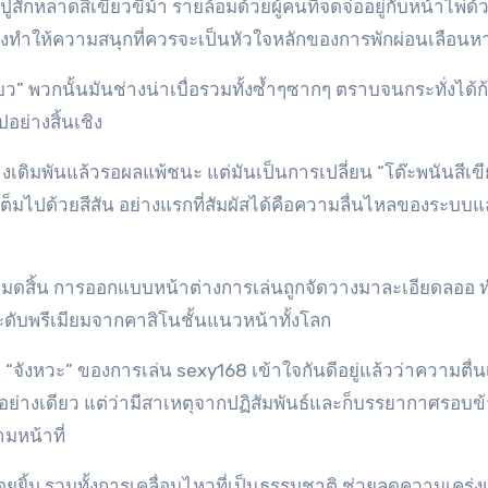
หลาดสีเขียวขี้ม้า รายล้อมด้วยผู้คนที่จดจ่ออยู่กับหน้าไพ่ด้
่งทำให้ความสนุกที่ควรจะเป็นหัวใจหลักของการพักผ่อนเลือน
ียว” พวกนั้นมันช่างน่าเบื่อรวมทั้งซ้ำๆซากๆ ตราบจนกระทั่งได้ก้า
อย่างสิ้นเชิง
เดิมพันแล้วรอผลแพ้ชนะ แต่มันเป็นการเปลี่ยน “โต๊ะพนันสีเขี
่เต็มไปด้วยสีสัน อย่างแรกที่สัมผัสได้คือความลื่นไหลของระบบ
งหมดสิ้น การออกแบบหน้าต่างการเล่นถูกจัดวางมาละเอียดลออ 
ดับพรีเมียมจากคาสิโนชั้นแนวหน้าทั้งโลก
“จังหวะ” ของการเล่น sexy168 เข้าใจกันดีอยู่แล้วว่าความตื่นเ
งอย่างเดียว แต่ว่ามีสาเหตุจากปฏิสัมพันธ์และก็บรรยากาศรอบข้
ามหน้าที่
ยยิ้ม รวมทั้งการเคลื่อนไหวที่เป็นธรรมชาติ ช่วยลดความเคร่ง