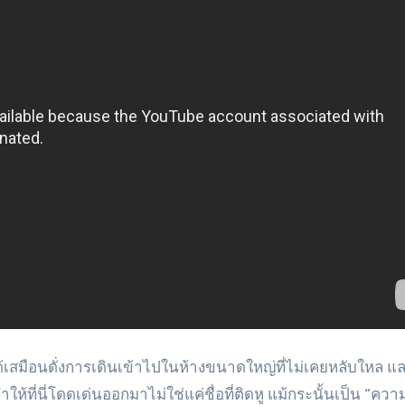
้เสมือนดั่งการเดินเข้าไปในห้างขนาดใหญ่ที่ไม่เคยหลับใหล แ
ให้ที่นี่โดดเด่นออกมาไม่ใช่แค่ชื่อที่ติดหู แม้กระนั้นเป็น “คว