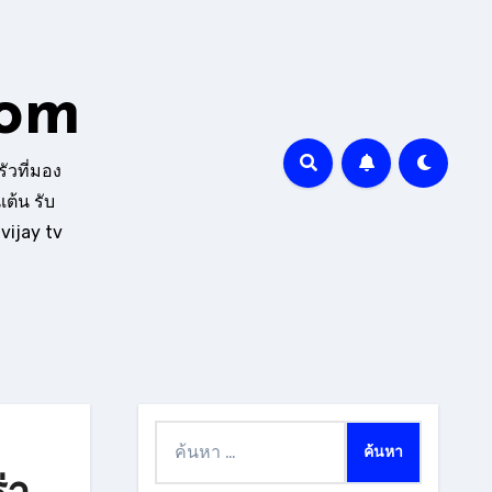
com
ัวที่มอง
ต้น รับ
vijay tv
ค้นหา
สำหรับ: