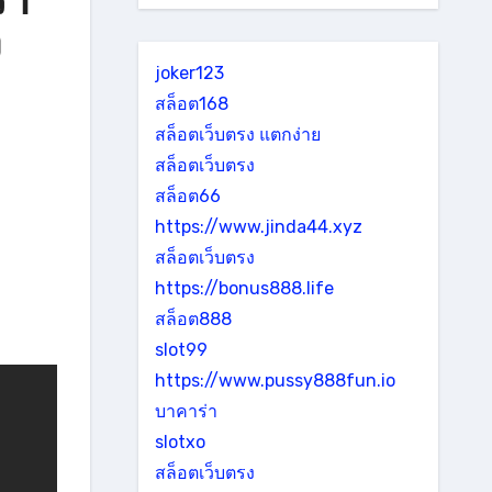
่า
ง
joker123
สล็อต168
สล็อตเว็บตรง แตกง่าย
สล็อตเว็บตรง
สล็อต66
https://www.jinda44.xyz
สล็อตเว็บตรง
https://bonus888.life
สล็อต888
slot99
https://www.pussy888fun.io
บาคาร่า
slotxo
สล็อตเว็บตรง