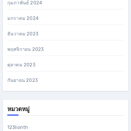
กุมภาพันธ์ 2024
มกราคม 2024
ธันวาคม 2023
พฤศจิกายน 2023
ตุลาคม 2023
กันยายน 2023
หมวดหมู่
123lionth