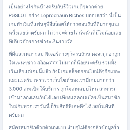
เป็นอย่างไรกันบ้างครับกับรีวิวเกมดีๆจากค่าย
PGSLOT อย่าง Leprechaun Riches บอกเลยว่า นี่เป็น
เกมทำเงินที่แฟนๆพีจีสล็อตให้การตอบรับที่ดีมากๆเกม
หนึ่งเลยล่ะครับผม ไม่ว่าจะด้วยไลน์พนันที่มีไม่น้อยเลย
ทีเดียวอัตรการชำระเงินรางวัล
ที่ดีและเหมาะสม ฟีเจอร์ต่างๆก็ครบถ้วน คงจะถูกอกถูก
ใจแฟนๆชาว สล็อต777 ไม่มากก็น้อยนะครับ รวมทั้ง
เว้นเสียแต่เกมนี้แล้ว ยังมีเกมสล็อตออนไลน์ดีๆอีกเยอะ
แยะนะครับ เพราะว่าเว็บไซต์ของเรามีเกมมากกว่า
3,000 เกมเปิดให้บริการ ถูกใจเกมแบบไหน สามารถ
เข้ามาลองเล่นกันได้เลย เพียงแค่คุณสมัครเป็นสมาชิก
ใหม่กับพวกเราวันนี้ ก็รับสิทธิพิเศษดีๆได้เลยในทันที
ครับผม
สมัครสมาชิกด้วยตัวเองแบบง่ายๆไม่ต้องกลัวข้อมูลรั่ว