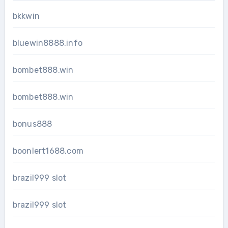
bkkwin
bluewin8888.info
bombet888.win
bombet888.win
bonus888
boonlert1688.com
brazil999 slot
brazil999 slot