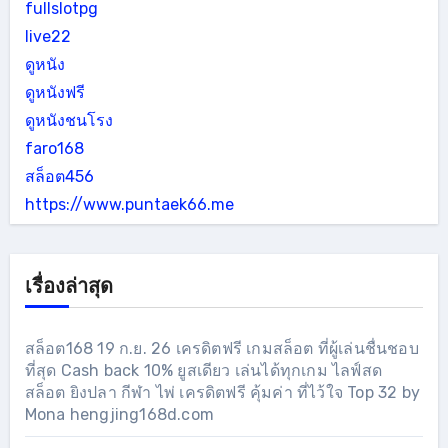
fullslotpg
live22
ดูหนัง
ดูหนังฟรี
ดูหนังชนโรง
faro168
สล็อต456
https://www.puntaek66.me
เรื่องล่าสุด
สล็อต168 19 ก.ย. 26 เครดิตฟรี เกมสล็อต ที่ผู้เล่นชื่นชอบ
ที่สุด Cash back 10% ยูสเดียว เล่นได้ทุกเกม ไลฟ์สด
สล็อต ยิงปลา กีฬา ไพ่ เครดิตฟรี คุ้มค่า ที่ไว้ใจ Top 32 by
Mona hengjing168d.com