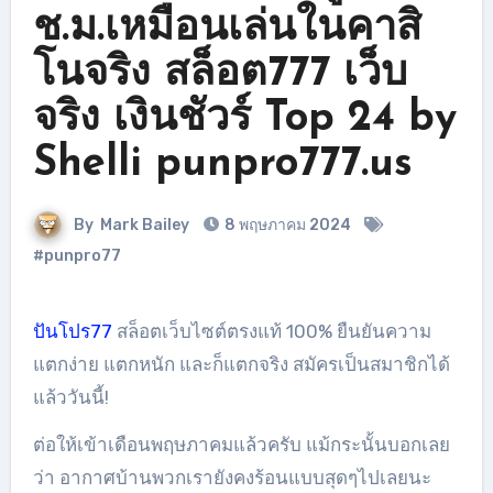
ช.ม.เหมือนเล่นในคาสิ
โนจริง สล็อต777 เว็บ
จริง เงินชัวร์ Top 24 by
Shelli punpro777.us
By
Mark Bailey
8 พฤษภาคม 2024
#punpro77
ปันโปร77
สล็อตเว็บไซต์ตรงแท้ 100% ยืนยันความ
แตกง่าย แตกหนัก และก็แตกจริง สมัครเป็นสมาชิกได้
แล้ววันนี้!
ต่อให้เข้าเดือนพฤษภาคมแล้วครับ แม้กระนั้นบอกเลย
ว่า อากาศบ้านพวกเรายังคงร้อนแบบสุดๆไปเลยนะ