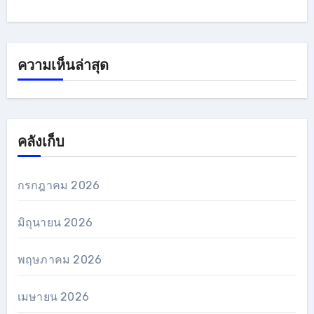
ความเห็นล่าสุด
คลังเก็บ
กรกฎาคม 2026
มิถุนายน 2026
พฤษภาคม 2026
เมษายน 2026