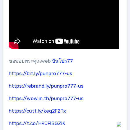
ขอขอบพระคุณweb
ปันโปร77
https://bit.ly/punpro777-us
https://rebrand.ly/punpro777-us
https://wow.in.th/punpro777-us
https://cutt.ly/keq2F2Tx
https://t.co/H9JFIBGZiK