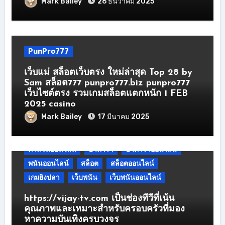
Mark Bailey
26 ธันวาคม 2025
918Kiss
ABA
ABAGroup2
Baccarat
Casino
Joker123
Joker123th.com
PunPro777
no1huay
no1huay.com
PG
PG Slot
เว็บแม่ สล็อตเว็บตรง ใหม่ล่าสุด Top 28 by
PGSlot
pgslot77.com
pgslot9999.co
Sam สล็อต777 punpro777.biz punpro777
เว็บไซต์ตรง รวมเกมสล็อตแตกหนัก 1 FEB
PunPro66
PunPro66.com
PunPro777
2025 casino
PunPro777.com
Pussy888
Mark Bailey
17 มีนาคม 2025
sagame168th.com
sexybaccarat168.com
Slot
Slot Online
Slotxo
คาสิโน
คาสิโนออนไลน์
บาคาร่า
บาคาร่าออนไลน์
พนันออนไลน์
สล็อต
สล็อตออนไลน์
เกมยิงปลา
เว็บพนัน
เว็บพนันออนไลน์
https://vijay-tv.com เป็นช่องทีวีที่เน้น
คุณภาพและเหมาะสำหรับครอบครัวที่มอง
หาความบันเทิงครบวงจร