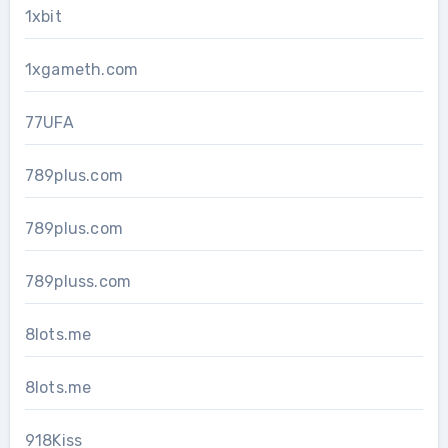
1xbit
1xgameth.com
77UFA
789plus.com
789plus.com
789pluss.com
8lots.me
8lots.me
918Kiss