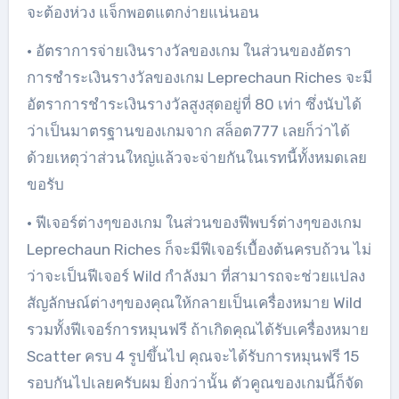
จะต้องห่วง แจ็กพอตแตกง่ายแน่นอน
• อัตราการจ่ายเงินรางวัลของเกม ในส่วนของอัตรา
การชำระเงินรางวัลของเกม Leprechaun Riches จะมี
อัตราการชำระเงินรางวัลสูงสุดอยู่ที่ 80 เท่า ซึ่งนับได้
ว่าเป็นมาตรฐานของเกมจาก สล็อต777 เลยก็ว่าได้
ด้วยเหตุว่าส่วนใหญ่แล้วจะจ่ายกันในเรทนี้ทั้งหมดเลย
ขอรับ
• ฟีเจอร์ต่างๆของเกม ในส่วนของฟีพบร์ต่างๆของเกม
Leprechaun Riches ก็จะมีฟีเจอร์เบื้องต้นครบถ้วน ไม่
ว่าจะเป็นฟีเจอร์ Wild กำลังมา ที่สามารถจะช่วยแปลง
สัญลักษณ์ต่างๆของคุณให้กลายเป็นเครื่องหมาย Wild
รวมทั้งฟีเจอร์การหมุนฟรี ถ้าเกิดคุณได้รับเครื่องหมาย
Scatter ครบ 4 รูปขึ้นไป คุณจะได้รับการหมุนฟรี 15
รอบกันไปเลยครับผม ยิ่งกว่านั้น ตัวคูณของเกมนี้ก็จัด