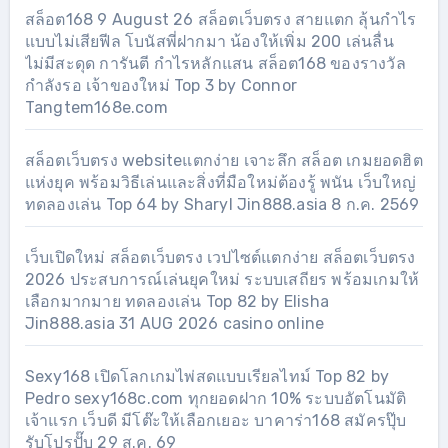
สล็อต168 9 August 26 สล็อตเว็บตรง สายแตก ลุ้นกำไร
แบบไม่เสียฟีล โบนัสพี่ฝากมา น้องให้เพิ่ม 200 เล่นลื่น
ไม่มีสะดุด การันตี กำไรหลักแสน สล็อต168 ของรางวัล
กำลังรอ เจ้าของใหม่ Top 3 by Connor
Tangtem168e.com
สล็อตเว็บตรง websiteแตกง่าย เจาะลึก สล็อต เกมยอดฮิต
แห่งยุค พร้อมวิธีเล่นและสิ่งที่มือใหม่ต้องรู้ พนัน เว็บใหญ่
ทดลองเล่น Top 64 by Sharyl Jin888.asia 8 ก.ค. 2569
เว็บเปิดใหม่ สล็อตเว็บตรง เวปไซต์แตกง่าย สล็อตเว็บตรง
2026 ประสบการณ์เล่นยุคใหม่ ระบบเสถียร พร้อมเกมให้
เลือกมากมาย ทดลองเล่น Top 82 by Elisha
Jin888.asia 31 AUG 2026 casino online
Sexy168 เปิดโลกเกมไพ่สดแบบเรียลไทม์ Top 82 by
Pedro sexy168c.com ทุกยอดฝาก 10% ระบบอัตโนมัติ
เจ้าแรก เว็บดี มีโต๊ะให้เลือกเยอะ บาคาร่า168 สมัครปุ๊บ
รับโปรปั๊บ 29 ส.ค. 69