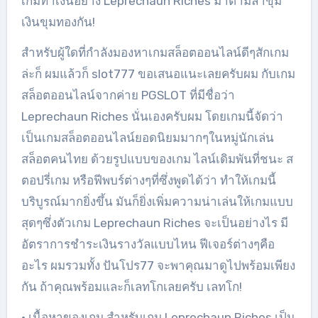
เกมทำเงินอย่าง Leprechaun Riches มาตามล่าขุม
เงินขุมทองกัน!
สำหรับผู้ใดที่กำลังมองหาเกมสล็อตออนไลน์ดีๆสักเกม
ล่ะก็ ผมแล้วก็ slot777 ขอเสนอแนะเลยครับผม กับเกม
สล็อตออนไลน์จากค่าย PGSLOT ที่มีชื่อว่า
Leprechaun Riches นั่นเองครับผม โดยเกมนี้จัดว่า
เป็นเกมสล็อตออนไลน์ยอดนิยมมากๆในหมู่นักเล่น
สล็อตคนไทย ด้วยรูปแบบของเกม ไลน์เดิมพันที่ชนะ ส
ตอปรี่เกม หรือฟีพบร์ต่างๆที่ซึ่งพูดได้ว่า ทำให้เกมนี้
บริบูรณ์มากยิ่งขึ้น มันก็ยิ่งเพิ่มความน่าเล่นให้เกมแบบ
สุดๆซึ่งตัวเกม Leprechaun Riches จะเป็นอย่างไร มี
อัตราการชำระเงินรางวัลแบบไหน ฟีเจอร์ต่างๆคือ
อะไร ผมรวมทั้ง ปันโปร77 จะพาคุณมาดูไปพร้อมเพียง
กัน ถ้าคุณพร้อมและก็เลทโกเลยครับ เลทโก!
• เนื้อหาของเกม สำหรับเกม Leprechaun Riches เป็น