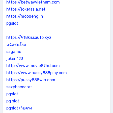
https://betwayvietnam.com
https://jokerasia.net
https://moodeng.in
pgslot
https://918kissauto.xyz
หนังชนโรง
sagame
joker 123
http://www.movie87hd.com
https://www.pussy888play.com
https://pussy888win.com
sexybaccarat
pgslot
pg slot
pgslot เว็บตรง