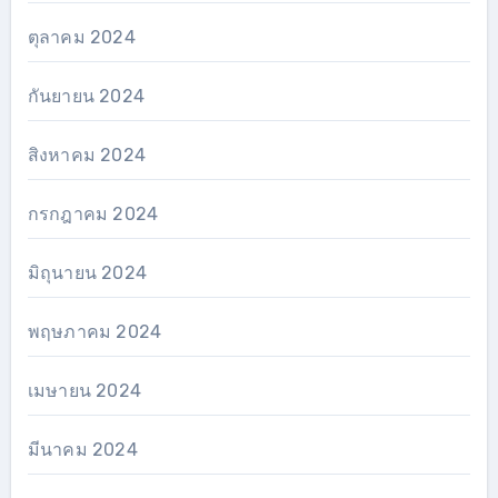
ตุลาคม 2024
กันยายน 2024
สิงหาคม 2024
กรกฎาคม 2024
มิถุนายน 2024
พฤษภาคม 2024
เมษายน 2024
มีนาคม 2024