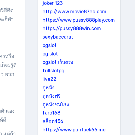
joker 123
วิธีคิด
http://www.movie87hd.com
ละก็ทำ
https://www.pussy888play.com
https://pussy888win.com
sexybaccarat
pgslot
pg slot
ครหรือ
pgslot เว็บตรง
็จะรู้ดี
fullslotpg
ล้ว พวก
live22
ดูหนัง
ดูหนังฟรี
ดูหนังชนโรง
ยตัวเอง
faro168
้ดี
สล็อต456
https://www.puntaek66.me
 แต่ถ้า