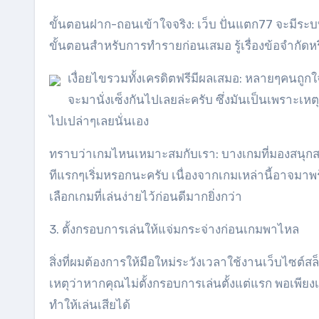
ขั้นตอนฝาก-ถอนเข้าใจจริง: เว็บ ปั่นแตก77 จะมีระบ
ขั้นตอนสำหรับการทำรายก่อนเสมอ รู้เรื่องข้อจำกัด
เงื่อยไขรวมทั้งเครดิตฟรีมีผลเสมอ: หลายๆคนถูก
จะมานั่งเซ็งกันไปเลยล่ะครับ ซึ่งมันเป็นเพราะเหตุ
ไปเปล่าๆเลยนั่นเอง
ทราบว่าเกมไหนเหมาะสมกับเรา: บางเกมที่มองสนุกส
ทีแรกๆเริ่มหรอกนะครับ เนื่องจากเกมเหล่านี้อาจมาพร
เลือกเกมที่เล่นง่ายไว้ก่อนดีมากยิ่งกว่า
3. ตั้งกรอบการเล่นให้แจ่มกระจ่างก่อนเกมพาไหล
สิ่งที่ผมต้องการให้มือใหม่ระวังเวลาใช้งานเว็บไซต์
เหตุว่าหากคุณไม่ตั้งกรอบการเล่นตั้งแต่แรก พอเพีย
ทำให้เล่นเสียได้