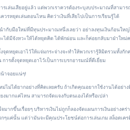
ต้องการเล่นเสียอยู่แล้ว แต่พวกเราควรต้องระบุงบประมาณที่สามารถ
ุณควรหยุดเล่นตอนไหน คิดว่าเงินที่เสียไปเป็นการเรียนรู้ได้
กับมือใหม่ที่มีทุนประมาณหนึ่งเลยว่า อย่าลงทุนเงินก้อนใหญ
าจะได้มีจังหวะให้ได้หยุดคิด ได้พักผ่อน และก็ค่อยกลับมาฝ่าใหม่
้งจุดหยุดเอาไว้ให้แจ่มกระจ่างจะทำให้พวกเรารู้ลิมิตรวมทั้งกักค
ารตั้งจุดหยุดเอาไว้เป็นการเบรกอารมณ์ที่ดีเยี่ยม
หน้าจอยแน่ๆ!
หม่ไม่ได้ยากอย่างที่คิดเลยครับ ถ้าเกิดคุณอยากใช้งานได้อย่า
พรียงมากแค่ไหน สามารถจัดแจงกับตนเองได้หรือเปล่า
มากขึ้นเรื่อยๆ บริหารเงินไม่ถูกก็ลองจัดแผนการเงินอย่างคร่
ๆแค่นั้น แต่ว่ามันจะมีคุณประโยชน์ต่อการเล่นเกม สล็อตเครด