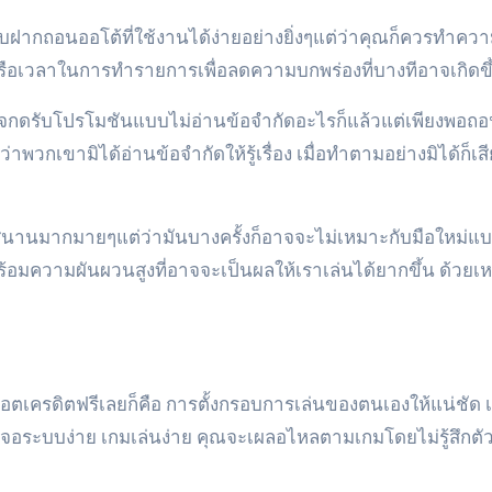
บฝากถอนออโต้ที่ใช้งานได้ง่ายอย่างยิ่งๆแต่ว่าคุณก็ควรทำควา
หรือเวลาในการทำรายการเพื่อลดความบกพร่องที่บางทีอาจเกิดขึ
ใจกดรับโปรโมชันแบบไม่อ่านข้อจำกัดอะไรก็แล้วแต่เพียงพอถอน
ว่าพวกเขามิได้อ่านข้อจำกัดให้รู้เรื่อง เมื่อทำตามอย่างมิได้ก็เส
นานมากมายๆแต่ว่ามันบางครั้งก็อาจจะไม่เหมาะกับมือใหม่แ
้อมความผันผวนสูงที่อาจจะเป็นผลให้เราเล่นได้ยากขึ้น ด้วยเหต
สล็อตเครดิตฟรีเลยก็คือ การตั้งกรอบการเล่นของตนเองให้แน่ชัด
งเจอระบบง่าย เกมเล่นง่าย คุณจะเผลอไหลตามเกมโดยไม่รู้สึกตัว