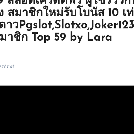
สล็อตเครดิตฟรี ผู้ใช้รีวิวกั
ง สมาชิกใหม่รับโบนัส 10 เท
าวPgslot,Slotxo,Joker12
สมาชิก Top 59 by Lara
ครดิตฟรี