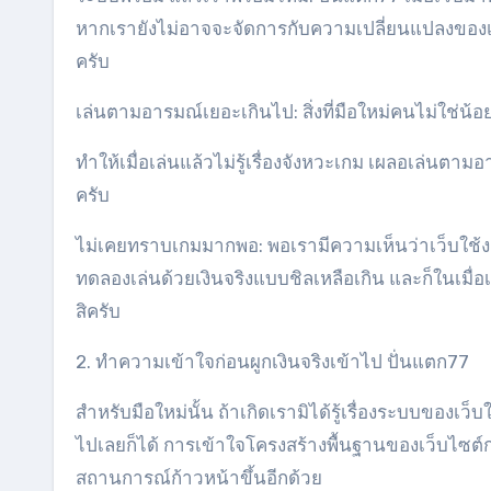
หากเรายังไม่อาจจะจัดการกับความเปลี่ยนแปลงของเ
ครับ
เล่นตามอารมณ์เยอะเกินไป: สิ่งที่มือใหม่คนไม่ใช่
ทำให้เมื่อเล่นแล้วไม่รู้เรื่องจังหวะเกม เผลอเล่น
ครับ
ไม่เคยทราบเกมมากพอ: พอเรามีความเห็นว่าเว็บใช้งา
ทดลองเล่นด้วยเงินจริงแบบชิลเหลือเกิน และก็ในเมื่อเ
สิครับ
2. ทำความเข้าใจก่อนผูกเงินจริงเข้าไป ปั่นแตก77
สำหรับมือใหม่นั้น ถ้าเกิดเรามิได้รู้เรื่องระบบของ
ไปเลยก็ได้ การเข้าใจโครงสร้างพื้นฐานของเว็บไซต์
สถานการณ์ก้าวหน้าขึ้นอีกด้วย