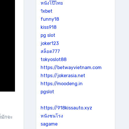
หนังโป๊ไทย
1xbet
funny18
kiss918
pg slot
joker123
สล็อต777
tokyoslot88
https://betwayvietnam.com
https://jokerasia.net
https://moodeng.in
pgslot
https://918kissauto.xyz
หนังชนโรง
็มักจะ
sagame