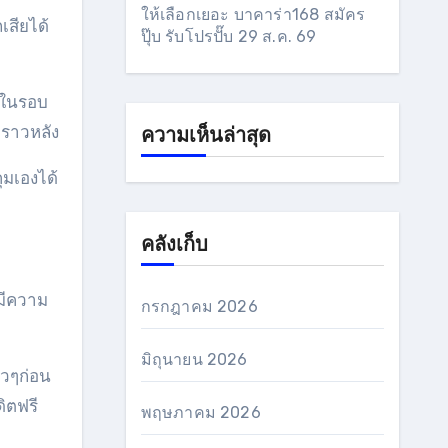
ให้เลือกเยอะ บาคาร่า168 สมัคร
เสียได้
ปุ๊บ รับโปรปั๊บ 29 ส.ค. 69
่ในรอบ
คราวหลัง
ความเห็นล่าสุด
ุมเองได้
คลังเก็บ
งมีความ
กรกฎาคม 2026
มิถุนายน 2026
าวๆก่อน
ิตฟรี
พฤษภาคม 2026