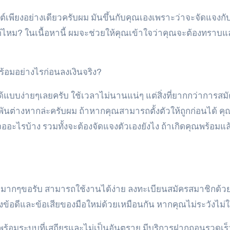
บไซต์เพียงอย่างเดียวครับผม มันขึ้นกับคุณเองเพราะว่าจะจัดแจงกับ
้ไหม? ในเนื้อหานี้ ผมจะช่วยให้คุณเข้าใจว่าคุณจะต้องทราบแ
อมอย่างไรก่อนลงเงินจริง?
แบบง่ายๆเลยครับ ใช้เวลาไม่นานแน่ๆ แต่สิ่งที่ยากกว่าการสมั
ันต่างหากล่ะครับผม ถ้าหากคุณสามารถตั้งตัวให้ถูกก่อนได้ คุณก
ออะไรบ้าง รวมทั้งจะต้องจัดแจงตัวเองยังไง ถ้าเกิดคุณพร้อมแ
่ายมากๆขอรับ สามารถใช้งานได้ง่าย ลงทะเบียนสมัครสมาชิกด้ว
งยังข้อดีและข้อเสียของมือใหม่ด้วยเหมือนกัน หากคุณไม่ระวังไม่ให
พร้อมระบบที่เสถียรและไม่เป็นอันตราย มีบริการฝากถอนรวดเร็ว