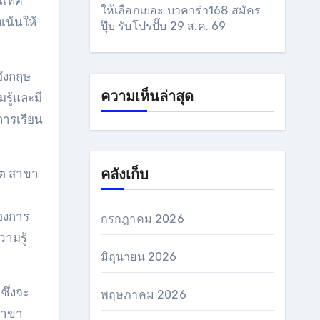
นเทศ
ให้เลือกเยอะ บาคาร่า168 สมัคร
เน้นให้
ปุ๊บ รับโปรปั๊บ 29 ส.ค. 69
อังกฤษ
ความเห็นล่าสุด
รู้และมี
การเรียน
ิต สาขา
คลังเก็บ
ของการ
กรกฎาคม 2026
วามรู้
มิถุนายน 2026
ซึ่งจะ
พฤษภาคม 2026
สาขา