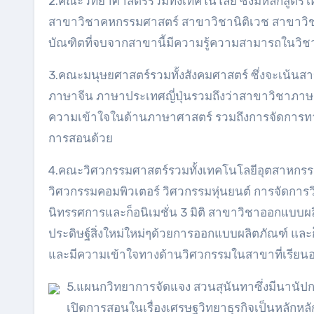
2.คณะวิทยาศาสตร์รวมทั้งเทคโนโลยี ซึ่งมีหลักสูต
สาขาวิชาคหกรรมศาสตร์ สาขาวิชานิติเวช สาขาวิชาชี
บัณฑิตที่จบจากสาขานี้มีความรู้ความสามารถในวิชา
3.คณะมนุษยศาสตร์รวมทั้งสังคมศาสตร์ ซึ่งจะเน้นส
ภาษาจีน ภาษาประเทศญี่ปุ่นรวมถึงว่าสาขาวิชาภาษาอั
ความเข้าใจในด้านภาษาศาสตร์ รวมถึงการจัดการทางด
การสอนด้วย
4.คณะวิศวกรรมศาสตร์รวมทั้งเทคโนโลยีอุตสาหกรรม
วิศวกรรมคอมพิวเตอร์ วิศวกรรมหุ่นยนต์ การจัดก
นิทรรศการและก็อนิเมชั่น 3 มิติ สาขาวิชาออกแบบผลิ
ประดิษฐ์สิ่งใหม่ใหม่ๆด้วยการออกแบบผลิตภัณฑ์ แล
และมีความเข้าใจทางด้านวิศวกรรมในสาขาที่เรียนอ
5.แผนกวิทยาการจัดแจง สวนสุนันทาซึ่งมีนานัปกา
เปิดการสอนในเรื่องเศรษฐวิทยาธุรกิจเป็นหลักห