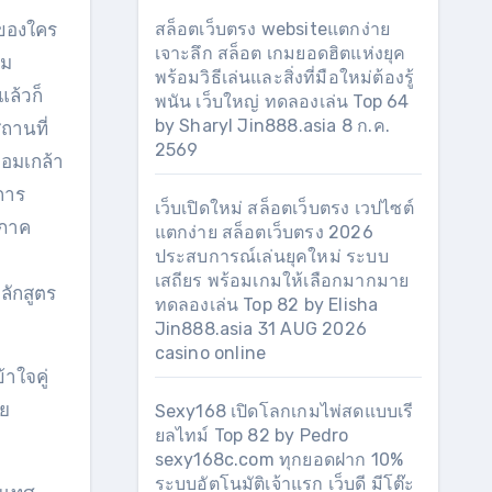
สล็อตเว็บตรง websiteแตกง่าย
จของใคร
เจาะลึก สล็อต เกมยอดฮิตแห่งยุค
่ม
พร้อมวิธีเล่นและสิ่งที่มือใหม่ต้องรู้
ล้วก็
พนัน เว็บใหญ่ ทดลองเล่น Top 64
by Sharyl Jin888.asia 8 ก.ค.
ถานที่
2569
อมเกล้า
ีการ
เว็บเปิดใหม่ สล็อตเว็บตรง เวปไซต์
มภาค
แตกง่าย สล็อตเว็บตรง 2026
ประสบการณ์เล่นยุคใหม่ ระบบ
เสถียร พร้อมเกมให้เลือกมากมาย
ลักสูตร
ทดลองเล่น Top 82 by Elisha
Jin888.asia 31 AUG 2026
casino online
าใจคู่
ัย
Sexy168 เปิดโลกเกมไพ่สดแบบเรี
ยลไทม์ Top 82 by Pedro
sexy168c.com ทุกยอดฝาก 10%
ระบบอัตโนมัติเจ้าแรก เว็บดี มีโต๊ะ