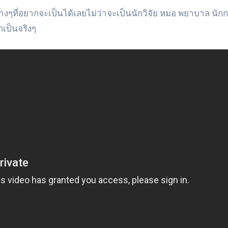
่างๆที่อยากจะเป็นได้เลยไม่ว่าจะเป็นนักวิจัย หมอ พยาบาล นั
ากเป็นจริงๆ