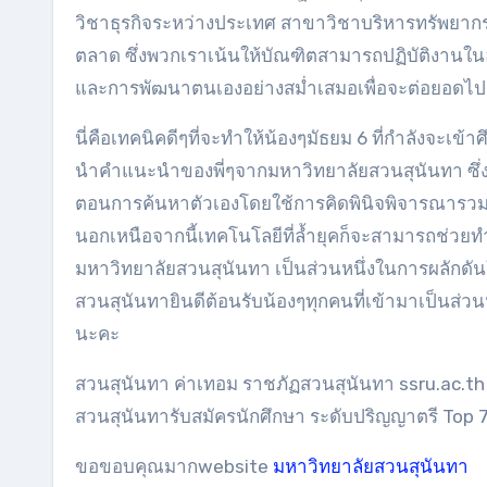
วิชาธุรกิจระหว่างประเทศ สาขาวิชาบริหารทรัพยาก
ตลาด ซึ่งพวกเราเน้นให้บัณฑิตสามารถปฏิบัติงานในอ
และการพัฒนาตนเองอย่างสม่ำเสมอเพื่อจะต่อยอดไปส
นี่คือเทคนิคดีๆที่จะทำให้น้องๆมัธยม 6 ที่กำลังจะเ
นำคำแนะนำของพี่ๆจากมหาวิทยาลัยสวนสุนันทา ซึ่งเป็น
ตอนการค้นหาตัวเองโดยใช้การคิดพินิจพิจารณารวมท
นอกเหนือจากนี้เทคโนโลยีที่ล้ำยุคก็จะสามารถช่วยท
มหาวิทยาลัยสวนสุนันทา เป็นส่วนหนึ่งในการผลักดันใ
สวนสุนันทายินดีต้อนรับน้องๆทุกคนที่เข้ามาเป็นส่
นะคะ
สวนสุนันทา ค่าเทอม ราชภัฏสวนสุนันทา ssru.ac.th 
สวนสุนันทารับสมัครนักศึกษา ระดับปริญญาตรี Top 
ขอขอบคุณมากwebsite
มหาวิทยาลัยสวนสุนันทา