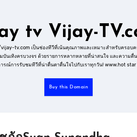
jay tv Vijay-TV.
/vijay-tv.com เป็นช่องทีวีที่เน้นคุณภาพและเหมาะสำหรับครอบคร
บันเทิงครบวงจร ด้วยรายการหลากหลายที่น่าสนใจ และความตื่นเ
รณ์การรับชมทีวีที่น่าตื่นตาตื่นใจไปกับเราทุกวัน! www.hot star 
Buy this Domain