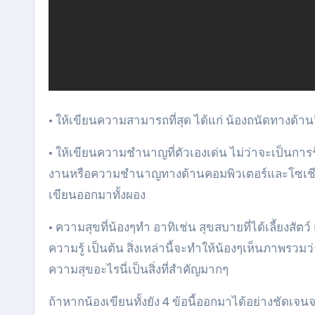
• ให้เขียนความสามารถที่สุด ได้แก่ น้องถนัดทางด้
• ให้เขียนความชำนาญที่ตัวเองเด่น ไม่ว่าจะเป็นการ
งานหรือความชำนาญทางด้านคอมพิวเตอร์และโซเชียลมี
เขียนออกมาทั้งผอง
• ความสุขที่น้องๆทำ อาทิเช่น สุขสบายที่ได้เลี้ยงสัตว
ความรู้ เป็นต้น สิ่งเหล่านี้จะทำให้น้องๆเห็นภาพ
ความสุขอะไรนี่เป็นสิ่งที่สำคัญมากๆ
ถ้าหากน้องเขียนทั้งยัง 4 ข้อนี้ออกมาได้อย่างชัดเจ