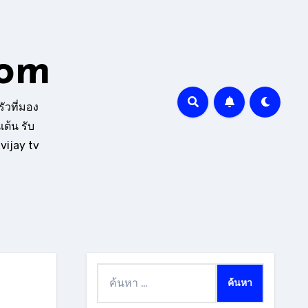
com
ัวที่มอง
ต้น รับ
vijay tv
ค้นหา
สำหรับ: