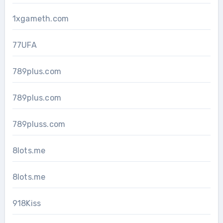
1xgameth.com
77UFA
789plus.com
789plus.com
789pluss.com
8lots.me
8lots.me
918Kiss