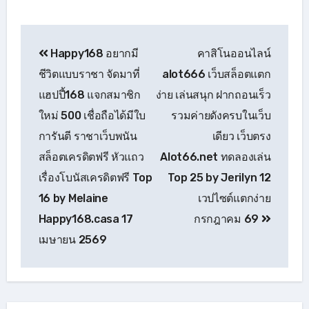
แนะแนว
Happy168 อยากมี
คาสิโนออนไลน์
เรื่อง
ชีวิตแบบราชา จัดมาที่
alot666 เว็บสล็อตแตก
แฮปปี้168 แจกสมาชิก
ง่าย เล่นสนุก ฝากถอนเร็ว
ใหม่ 500 เชื่อถือได้มีใบ
รวมค่ายดังครบในเว็บ
การันตี ราชาเว็บพนัน
เดียว เว็บตรง
สล็อตเครดิตฟรี หัวแถว
Alot66.net ทดลองเล่น
เรื่องโบนัสเครดิตฟรี Top
Top 25 by Jerilyn 12
16 by Melaine
เวปไซต์แตกง่าย
Happy168.casa 17
กรกฎาคม 69
เมษายน 2569