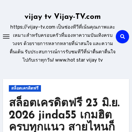
Skip
to
vijay tv Vijay-TV.com
content
https://vijay-tv.com เป็นช่องทีวีที่เน้นคุณภาพและ
เหมาะสำหรับครอบครัวที่มองหาความบันเทิงครบ
วงจร ด้วยรายการหลากหลายที่น่าสนใจ และความ
ตื่นเต้น รับประสบการณ์การรับชมทีวีที่น่าตื่นตาตื่นใจ
ไปกับเราทุกวัน! www.hot star vijay tv
สล็อตเครดิตฟรี
สล็อตเครดิตฟรี 23 มิ.ย.
2026 jinda55 เกมฮิต
ครบทุกแนว สายไหนก็