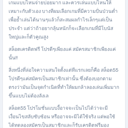
เกมแบบไหนจ่ายบ่อยมาก และควรเล่นแบบไหนให้
เหมาะกับตัวเอง บางทีผมเลือกเกมที่มีความปั่นป่วนต่ำ
เพื่อย้ำเล่นได้นานๆแล้วก็สะสมผลกำไรเล็กๆแต่เป็น
ประจำ แต่ว่าถ้าอยากลุ้นหนักก็จะเลือกเกมที่มีโบนัส
ใหญ่และก็ตัวคูณสูง
สล็อตเครดิตฟรี โปรดีๆเพียงแค่ สมัครสมาชิกเพียงแค่
นั้น!!
สิ่งหนึ่งที่ล่อใจความสนใจตั้งแต่ทีแรกเลยก็คือ สล็อต55
โปรดีๆแค่สมัครเป็นสมาชิกเท่านั้น ซึ่งต้องบอกตาม
ตรงว่ามันเป็นจุดกำเนิดที่ทำให้ผมกล้าลองเล่นเพิ่มมาก
ขึ้นแบบไม่ต้องลังเล
สล็อต55 โปรโมชั่นแบบงี้อาจจะเป็นไปได้ว่าจะมี
เงื่อนไขสลับซับซ้อน หรืออาจจะมิได้ใช้จริง แต่พอใช้
ได้ทดลองสมัครเป็นสมาชิกและก็รับเครดิตฟรีมอง