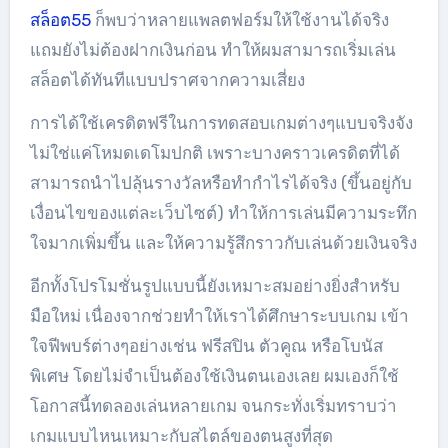
สล็อต55
ก็พบว่าหลายแพลตฟอร์มให้ใช้งานได้จริง
แถมยังไม่ต้องฝากเงินก่อน ทำให้ผมสามารถเริ่มเล่น
สล็อตได้ทันทีแบบปราศจากความเสี่ยง
การได้ใช้เครดิตฟรีในการทดสอบเกมต่างๆแบบจริงจัง
ไม่ใช่แค่โหมดเดโมปกติ เพราะบางคราวเครดิตที่ได้
สามารถนำไปลุ้นรางวัลหรือทำกำไรได้จริง (ขึ้นอยู่กับ
เงื่อนไขของแต่ละเว็บไซต์) ทำให้การเล่นมีความระทึก
ใจมากเพิ่มขึ้น และให้ความรู้สึกราวกับเล่นด้วยเงินจริง
อีกทั้งโปรโมชั่นรูปแบบนี้ยังเหมาะสมอย่างยิ่งสำหรับ
มือใหม่ เนื่องจากช่วยทำให้เราได้ศึกษาระบบเกม เข้า
ใจฟีพบร์ต่างๆอย่างเช่น ฟรีสปิน ตัวคูณ หรือโบนัส
พิเศษ โดยไม่จำเป็นต้องใช้เงินตนเองเลย ผมเองก็ใช้
โอกาสนี้ทดลองเล่นหลายเกม จนกระทั่งเริ่มทราบว่า
เกมแบบไหนเหมาะกับสไตล์ของตนสูงที่สุด