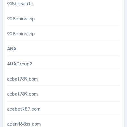
918kissauto
928coins.vip
928coins.vip
ABA
ABAGroup2
abbet789.com
abbet789.com
acebet789.com
aden168ss.com