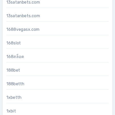
13satanbets.com
13satanbets.com
1688vegasx.com
168slot
168สล็อต
188bet
188betth
1xbetth
1xbit