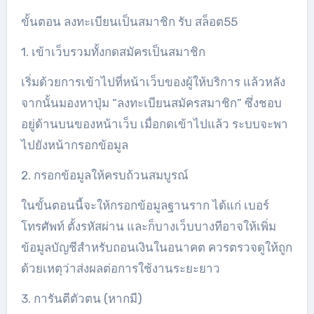
ขั้นตอน ลงทะเบียนเป็นสมาชิก รับ สล็อต55
1. เข้าเว็บรวมทั้งกดสมัครเป็นสมาชิก
เริ่มด้วยการเข้าไปที่หน้าเว็บของผู้ให้บริการ แล้วหลัง
จากนั้นมองหาปุ่ม “ลงทะเบียนสมัครสมาชิก” ซึ่งชอบ
อยู่ด้านบนของหน้าเว็บ เมื่อกดเข้าไปแล้ว ระบบจะพา
ไปยังหน้ากรอกข้อมูล
2. กรอกข้อมูลให้ครบถ้วนสมบูรณ์
ในขั้นตอนนี้จะให้กรอกข้อมูลฐานราก ได้แก่ เบอร์
โทรศัพท์ ตั้งรหัสผ่าน และก็บางเว็บบางทีอาจให้เพิ่ม
ข้อมูลบัญชีสำหรับถอนเงินในอนาคต ควรตรวจดูให้ถูก
ด้วยเหตุว่าส่งผลต่อการใช้งานระยะยาว
3. การันตีตัวตน (หากมี)