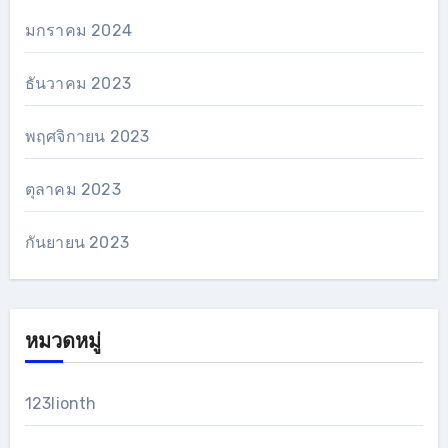
มกราคม 2024
ธันวาคม 2023
พฤศจิกายน 2023
ตุลาคม 2023
กันยายน 2023
หมวดหมู่
123lionth