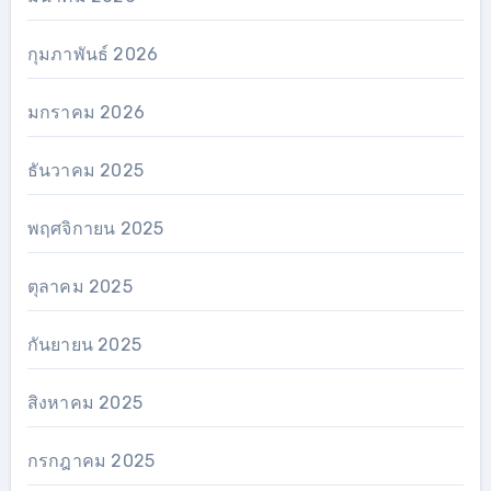
กุมภาพันธ์ 2026
มกราคม 2026
ธันวาคม 2025
พฤศจิกายน 2025
ตุลาคม 2025
กันยายน 2025
สิงหาคม 2025
กรกฎาคม 2025