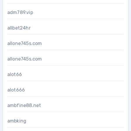
adm789.vip
allbet24hr
allone745s.com
allone745s.com
alot66
alot666
ambfine88.net
ambking