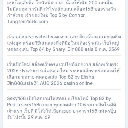
แบบไม่เสียฟีล โบนัสพี่ฝากมา น้องให้เพิ่ม 200 เล่นลื่น
ไม่มีสะดุด การันตี กำไรหลักแสน สล็อต168 ของรางวัล
กำลังรอ เจ้าของใหม่ Top 3 by Connor
Tangtem168e.com
สล็อตเว็บตรง websiteแตกง่าย เจาะลึก สล็อต เกมยอดฮิต
แห่งยุค พร้อมวิธีเล่นและสิ่งที่มือใหม่ต้องรู้ พนัน เว็บใหญ่
ทดลองเล่น Top 64 by Sharyl Jin888.asia 8 ก.ค. 2569
เว็บเปิดใหม่ สล็อตเว็บตรง เวปไซต์แตกง่าย สล็อตเว็บตรง
2026 ประสบการณ์เล่นยุคใหม่ ระบบเสถียร พร้อมเกมให้
เลือกมากมาย ทดลองเล่น Top 82 by Elisha
Jin888.asia 31 AUG 2026 casino online
Sexy168 เปิดโลกเกมไพ่สดแบบเรียลไทม์ Top 82 by
Pedro sexy168c.com ทุกยอดฝาก 10% ระบบอัตโนมัติ
เจ้าแรก เว็บดี มีโต๊ะให้เลือกเยอะ บาคาร่า168 สมัครปุ๊บ
รับโปรปั๊บ 29 ส.ค. 69