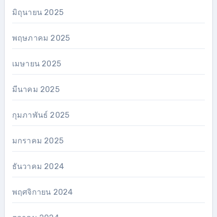
มิถุนายน 2025
พฤษภาคม 2025
เมษายน 2025
มีนาคม 2025
กุมภาพันธ์ 2025
มกราคม 2025
ธันวาคม 2024
พฤศจิกายน 2024