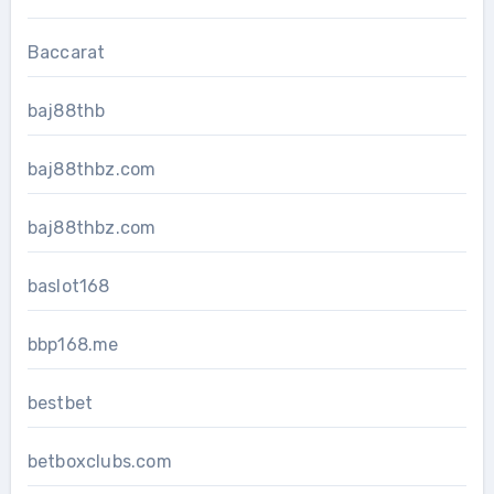
Baccarat
baj88thb
baj88thbz.com
baj88thbz.com
baslot168
bbp168.me
bestbet
betboxclubs.com