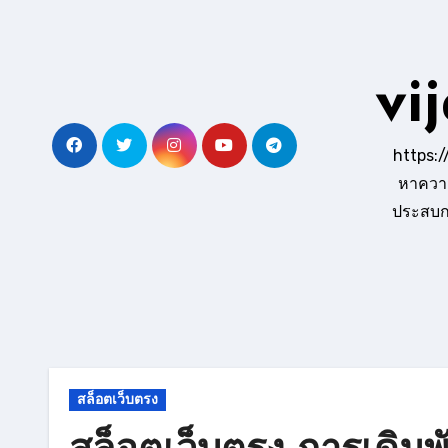
Skip
to
content
vi
https:/
หาความ
ประสบกา
สล็อตเว็บตรง