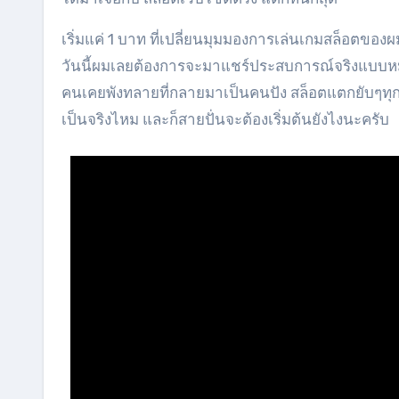
เริ่มแค่ 1 บาท ที่เปลี่ยนมุมมองการเล่นเกมสล็อตข
วันนี้ผมเลยต้องการจะมาแชร์ประสบการณ์จริงแบบห
คนเคยพังทลายที่กลายมาเป็นคนปัง สล็อตแตกยับๆทุก
เป็นจริงไหม และก็สายปั่นจะต้องเริ่มต้นยังไงนะครับ