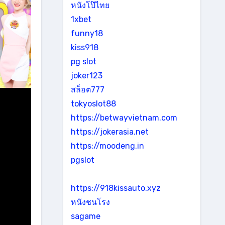
หนังโป๊ไทย
1xbet
funny18
kiss918
pg slot
joker123
สล็อต777
tokyoslot88
https://betwayvietnam.com
https://jokerasia.net
https://moodeng.in
pgslot
https://918kissauto.xyz
หนังชนโรง
sagame