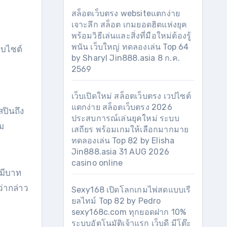
สล็อตเว็บตรง websiteแตกง่าย
เจาะลึก สล็อต เกมยอดฮิตแห่งยุค
พร้อมวิธีเล่นและสิ่งที่มือใหม่ต้องรู้
พนัน เว็บใหญ่ ทดลองเล่น Top 64
็บไซต์
by Sharyl Jin888.asia 8 ก.ค.
2569
เว็บเปิดใหม่ สล็อตเว็บตรง เวปไซต์
แตกง่าย สล็อตเว็บตรง 2026
สปินถึง
ประสบการณ์เล่นยุคใหม่ ระบบ
กม
เสถียร พร้อมเกมให้เลือกมากมาย
ทดลองเล่น Top 82 by Elisha
Jin888.asia 31 AUG 2026
casino online
 มีบาท
ว่ากล่าว
Sexy168 เปิดโลกเกมไพ่สดแบบเรี
ยลไทม์ Top 82 by Pedro
sexy168c.com ทุกยอดฝาก 10%
ระบบอัตโนมัติเจ้าแรก เว็บดี มีโต๊ะ