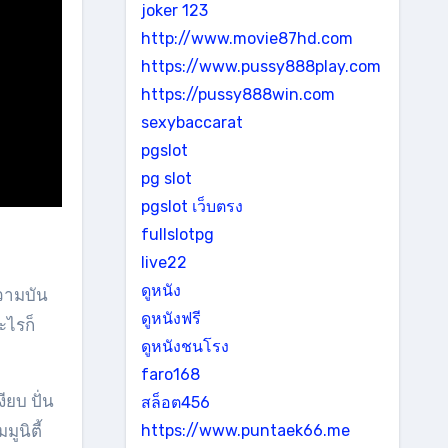
joker 123
http://www.movie87hd.com
https://www.pussy888play.com
https://pussy888win.com
sexybaccarat
pgslot
pg slot
pgslot เว็บตรง
fullslotpg
live22
ดูหนัง
วามบัน
ดูหนังฟรี
ะไรก็
ดูหนังชนโรง
faro168
ียบ ปั่น
สล็อต456
ูนิตี้
https://www.puntaek66.me