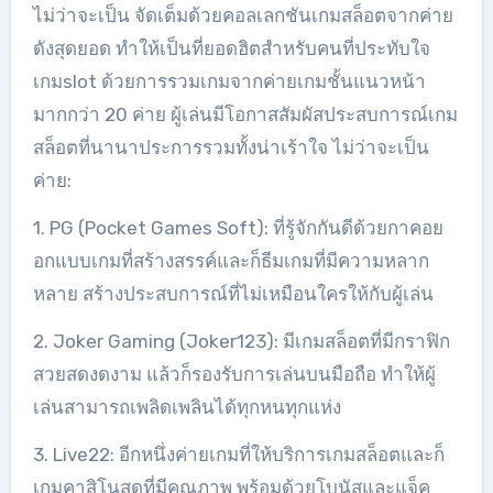
ไม่ว่าจะเป็น จัดเต็มด้วยคอลเลกชันเกมสล็อตจากค่าย
ดังสุดยอด ทำให้เป็นที่ยอดฮิตสำหรับคนที่ประทับใจ
เกมslot ด้วยการรวมเกมจากค่ายเกมชั้นแนวหน้า
มากกว่า 20 ค่าย ผู้เล่นมีโอกาสสัมผัสประสบการณ์เกม
สล็อตที่นานาประการรวมทั้งน่าเร้าใจ ไม่ว่าจะเป็น
ค่าย:
1. PG (Pocket Games Soft): ที่รู้จักกันดีด้วยกาคอย
อกแบบเกมที่สร้างสรรค์และก็ธีมเกมที่มีความหลาก
หลาย สร้างประสบการณ์ที่ไม่เหมือนใครให้กับผู้เล่น
2. Joker Gaming (Joker123): มีเกมสล็อตที่มีกราฟิก
สวยสดงดงาม แล้วก็รองรับการเล่นบนมือถือ ทำให้ผู้
เล่นสามารถเพลิดเพลินได้ทุกหนทุกแห่ง
3. Live22: อีกหนึ่งค่ายเกมที่ให้บริการเกมสล็อตและก็
เกมคาสิโนสดที่มีคุณภาพ พร้อมด้วยโบนัสและแจ็ค