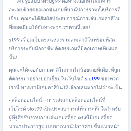
เต็มรูปแบบ เศรษฐี99 คือทางเลือกที่ไม่สมควร
ละเลย ด้วยคอลเลกชันเกมที่นานัปการรวมทั้งบริการที่
เยี่ยม คุณจะได้สัมผัสประสบการณ์การเล่นเกมคาสิโน
ที่ยอดเยี่ยมได้กับทางพวกเราตรงนี้เลย !
st99 สล็อตเว็บตรง แหล่งรวมเกมคาสิโนพร้อมที่สุด
บริการระดับมืออาชีพ คัดสรรเกมที่มีคุณภาพเพียงแค่
นั้น!
คุณจะได้เจอกับเกมคาสิโนมากไม่น้อยเลยทีเดียวที่ถูก
คัดสรรมาอย่างยอดเยี่ยมในเว็บไซต์
slot99
ของพวก
เรานี้ ทางเรามีเกมคาสิโนให้เลือกเล่นมากไม่ว่าจะเป็น
• สล็อตออนไลน์ – การเล่นเกมสล็อตออนไลน์ที่
เว็บไซต์ slot99 เป็นประสบการณ์ที่น่าระทึกใจสำหรับ
ผู้ที่รู้สึกชื่นชอบการเล่นเกมสล็อต ตรงนี้มีเกมสล็อต
นานาประการรูปแบบจากนานัปการค่ายชั้นแนวหน้า