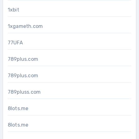
1xbit
1xgameth.com
77UFA
789plus.com
789plus.com
789pluss.com
8lots.me
8lots.me