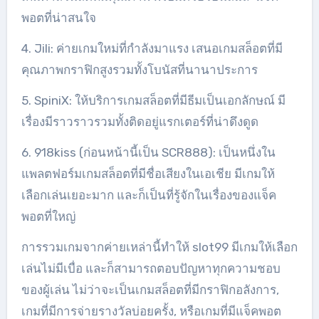
พอตที่น่าสนใจ
4. Jili: ค่ายเกมใหม่ที่กำลังมาแรง เสนอเกมสล็อตที่มี
คุณภาพกราฟิกสูงรวมทั้งโบนัสที่นานาประการ
5. SpiniX: ให้บริการเกมสล็อตที่มีธีมเป็นเอกลักษณ์ มี
เรื่องมีราวราวรวมทั้งติดอยู่แรกเตอร์ที่น่าดึงดูด
6. 918kiss (ก่อนหน้านี้เป็น SCR888): เป็นหนึ่งใน
แพลตฟอร์มเกมสล็อตที่มีชื่อเสียงในเอเชีย มีเกมให้
เลือกเล่นเยอะมาก และก็เป็นที่รู้จักในเรื่องของแจ็ค
พอตที่ใหญ่
การรวมเกมจากค่ายเหล่านี้ทำให้ slot99 มีเกมให้เลือก
เล่นไม่มีเบื่อ และก็สามารถตอบปัญหาทุกความชอบ
ของผู้เล่น ไม่ว่าจะเป็นเกมสล็อตที่มีกราฟิกอลังการ,
เกมที่มีการจ่ายรางวัลบ่อยครั้ง, หรือเกมที่มีแจ็คพอต