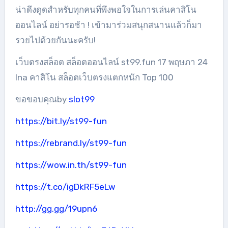
น่าดึงดูดสำหรับทุกคนที่พึงพอใจในการเล่นคาสิโน
ออนไลน์ อย่ารอช้า ! เข้ามาร่วมสนุกสนานแล้วก็มา
รวยไปด้วยกันนะครับ!
เว็บตรงสล็อต สล็อตออนไลน์ st99.fun 17 พฤษภา 24
Ina คาสิโน สล็อตเว็บตรงแตกหนัก Top 100
ขอขอบคุณby
slot99
https://bit.ly/st99-fun
https://rebrand.ly/st99-fun
https://wow.in.th/st99-fun
https://t.co/igDkRF5eLw
http://gg.gg/19upn6