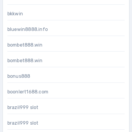
bkkwin
bluewin8888.info
bombet888.win
bombet888.win
bonus888
boonlert1688.com
brazil999 slot
brazil999 slot