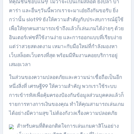
ที่คุณชื่นชอบแน่ๆ! ไม่ว่าจะเป็นเกมสล็อต ยิงปลา บา
คาร่า และอื่นๆวันนี้พวกเราจะมาเอ๋ยถึงกันขอรับ ยิ่ง
กว่านั้น slot99 ยังให้ความสำคัญกับประสบการณ์ผู้ใช้
เพื่อให้ทุกคนสามารถเข้าถึงแล้วก็เล่นเกมได้ง่ายๆ ด้วย
อินเตอร์เฟซที่ใช้งานง่าย และการออกแบบที่เรียบง่าย
แต่ว่าสวยสดงดงาม เหมาะกับมือใหม่ที่กำลังมองหา
เว็บสล็อตเว็บตรงที่สุด พร้อมมีทีมงานคอยบริการอยู่
เสมอเวลา
ในส่วนของความปลอดภัยและความน่าเชื่อถือเป็นอีก
หนึ่งสิ่งที่ เศรษฐี99 ให้ความสำคัญ พวกเราใช้ระบบ
การเข้ารหัสเพื่อคุ้มครองป้องกันข้อมูลส่วนบุคคลแล้วก็
รายการทางการเงินของคุณ ทำให้คุณสามารถเล่นเกม
ได้อย่างมีความสุข ไม่ต้องกังวลเรื่องความปลอดภัย
สำหรับคนที่ติดอกติดใจการเล่นเกมคาสิโนอย่าง