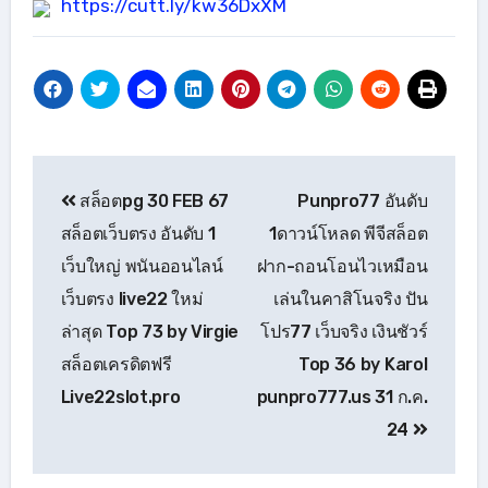
https://cutt.ly/kw36DxXM
แนะแนว
สล็อตpg 30 FEB 67
Punpro77 อันดับ
เรื่อง
สล็อตเว็บตรง อันดับ 1
1ดาวน์โหลด พีจีสล็อต
เว็บใหญ่ พนันออนไลน์
ฝาก-ถอนโอนไวเหมือน
เว็บตรง live22 ใหม่
เล่นในคาสิโนจริง ปัน
ล่าสุด Top 73 by Virgie
โปร77 เว็บจริง เงินชัวร์
สล็อตเครดิตฟรี
Top 36 by Karol
Live22slot.pro
punpro777.us 31 ก.ค.
24