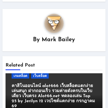
168สล็อต
ทดลองเล่นสล็อต
ปั่นสล็อต
พีจีสล็อต
ฟลูสล็อตพีจี
สล็อต
สล็อต 918kiss
By
Mark Bailey
สล็อต pg
สล็อต168
สล็อต456
สล็อต55
สล็อต66
สล็อต666
สล็อต777
สล็อต888
สล็อต99
สล็อตlive22
สล็อตpg
สล็อตxo
สล็อตพุซซี่
สล็อตออนไลน์
สล็อตเครดิตฟรี
Related Post
สล็อตเว็บตรง
สล็อตเว็บตรง 168
สล็อตแตกดี
เกมสล็อต
เว็บสล็อต
คาสิโนออนไลน์ alot666 เว็บสล็อตแตกง่าย
เล่นสนุก ฝากถอนเร็ว รวมค่ายดังครบในเว็บ
เดียว เว็บตรง Alot66.net ทดลองเล่น Top
25 by Jerilyn 12 เวปไซต์แตกง่าย กรกฎาคม
69