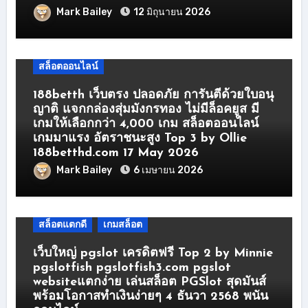
Mark Bailey
12 มิถุนายน 2026
สล็อตออนไลน์
188betth เว็บตรง ปลอดภัย การันตีด้วยใบอนุ
ญาติ แจกกล่องสุ่มมังกรทอง ไม่มีล็อคยูส มี
168สล็อต
ทดลองเล่นสล็อต
ปั่นสล็อต
เกมให้เลือกกว่า 4,000 เกม สล็อตออนไลน์
พีจีสล็อต
ฟลูสล็อตพีจี
สล็อต
สล็อต 918kiss
เกมมาแรง อัตราชนะสูง Top 3 by Ollie
สล็อต pg
สล็อต168
สล็อต456
สล็อต666
188betthd.com 17 May 2026
สล็อต777
สล็อต888
สล็อตlive22
สล็อตpg
Mark Bailey
6 เมษายน 2026
สล็อตxo
สล็อตพุซซี่
สล็อตออนไลน์
สล็อตเครดิตฟรี
สล็อตเว็บตรง
สล็อตเว็บตรง 168
สล็อตแตกดี
เกมสล็อต
เว็บใหญ่ pgslot เครดิตฟรี Top 2 by Minnie
pgslotfish pgslotfish3.com pgslot
websiteแตกง่าย เล่นสล็อต PGSlot สุดมันส์
พร้อมโอกาสทำเงินง่ายๆ 4 ธันวา 2568 พนัน