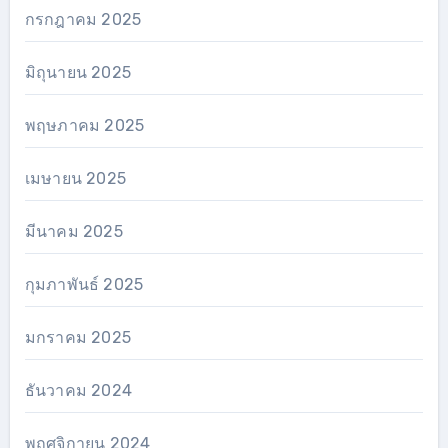
กรกฎาคม 2025
มิถุนายน 2025
พฤษภาคม 2025
เมษายน 2025
มีนาคม 2025
กุมภาพันธ์ 2025
มกราคม 2025
ธันวาคม 2024
พฤศจิกายน 2024