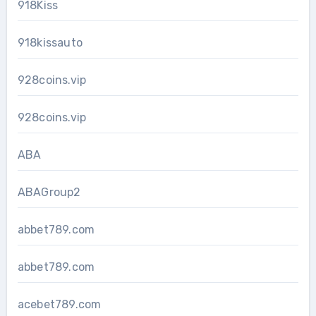
918Kiss
918kissauto
928coins.vip
928coins.vip
ABA
ABAGroup2
abbet789.com
abbet789.com
acebet789.com