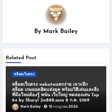
By
Mark Bailey
Related Post
สล็อตเว็บตรง
168สล็อต
ทดลองเล่นสล็อต
ปั่นสล็อต
สล็อตเว็บตรง websiteแตกง่าย เจาะลึก
พีจีสล็อต
ฟลูสล็อตพีจี
สล็อต
สล็อต 918kiss
สล็อต เกมยอดฮิตแห่งยุค พร้อมวิธีเล่นและสิ่ง
สล็อต pg
สล็อต168
สล็อต456
สล็อต55
ที่มือใหม่ต้องรู้ พนัน เว็บใหญ่ ทดลองเล่น Top
สล็อต66
สล็อต666
สล็อต777
สล็อต888
64 by Sharyl Jin888.asia 8 ก.ค. 2569
สล็อต99
สล็อตlive22
สล็อตpg
สล็อตxo
Mark Bailey
15 กรกฎาคม 2026