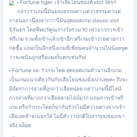
• Fortune tiger: เจ้าเสือโยนซองที่ slot ใครก็
กล่าวว่าเกมนี้มันมองธรรมดา แต่ว่าธรรมดาแค่
ภายนอก เนื่องจากว่านี่มันสุดยอดเกม classic slot
นิรันดร โดยฟีพบร์คูณรางวัลรวม 10 เท่าจากการเข้า
ฟรีเกม รวมทั้งเข้าแล้วเข้าอีก ฟรีเกมเข้าง่ายดายกว่า
กดซื้อ แถมเป็นอีกหนึ่งเกมที่เซียนคนจำนวนไม่น้อยพูด
ว่าจะพนันถูกหรือแพงก็แตกเช่นกัน!
• Fortune ox: วัวกระโดด สุดยอดเกมตำนานอีกเกม
เป็นเกมแนวเดียวกันกับเสือโยนซองอั่งเปาเลยคะ ถึงจะ
มีอัตราการจ่ายที่ถูกกว่าเสือหน่อย แต่ว่าเกมนี้มีไลน์
การจ่ายที่มากกว่าเสือหลายไลน์มาก แถมการเข้าฟรี
เกม หรือวัวกระโดดก็มากันรัวๆไม่มีความต่างจากเจ้า
เสือเลยจ๊าจะบอกให้ ไม่มีคำว่าปกติในสารบบของเขา
จริง สล็อต