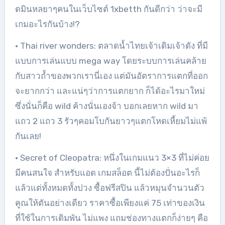
ดมินหลยาๆคนในเว็บไซต์ 1xbetth กันดีกว่า ว่าจะมี
เกมอะไรกันบ้าง!?
• Thai river wonders: ตลาดน้ำไทยเจ้าเดิมเจ้าดัง ที่มี
แบบการเล่นแบบ mega way โดยระบบการเล่นคล้าย
กับสาวถ้ำของพวกเรานี่เอง แต่มันอัตราการแตกที่ออก
จะยากกว่า และแน่ๆว่าการแตกยาก ก็ได้อะไรมาใหม่
ซึ่งนั่นก็คือ wild ค้างนั่นเองจ้า บอกเลยหาก wild มา
แถว 2 แถว 3 รัวๆคอมโบกันยาวๆแตกโหดเหี้ยมไม่แพ้
กันเลย!
• Secret of Cleopatra: หนึ่งในเกมแนว 3×3 ที่ไม่ค่อย
มีคนสนใจ สำหรับแอด เกมสล็อต นี้ไม่ต้องปั่นอะไรก็
แล้วแต่ทั้งหมดทั้งปวง ซื้อฟรีสปิน แล้วหมุนจำนวนตัว
คูณให้ตันอย่างเดียว ราคาซื้อเพียงแค่ 75 เท่าของเงิน
ที่ใช้ในการเดิมพัน ไม่แพง แถมช่องทางแตกก็ง่ายๆ คือ