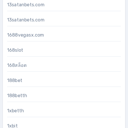
13satanbets.com
13satanbets.com
1688vegasx.com
168slot
168สล็อต
188bet
188betth
1xbetth
1xbit