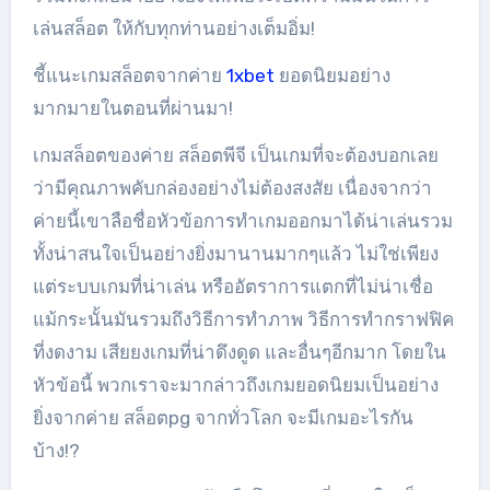
เล่นสล็อต ให้กับทุกท่านอย่างเต็มอิ่ม!
ชี้แนะเกมสล็อตจากค่าย
1xbet
ยอดนิยมอย่าง
มากมายในตอนที่ผ่านมา!
เกมสล็อตของค่าย สล็อตพีจี เป็นเกมที่จะต้องบอกเลย
ว่ามีคุณภาพคับกล่องอย่างไม่ต้องสงสัย เนื่องจากว่า
ค่ายนี้เขาลือชื่อหัวข้อการทำเกมออกมาได้น่าเล่นรวม
ทั้งน่าสนใจเป็นอย่างยิ่งมานานมากๆแล้ว ไม่ใช่เพียง
แต่ระบบเกมที่น่าเล่น หรืออัตราการแตกที่ไม่น่าเชื่อ
แม้กระนั้นมันรวมถึงวิธีการทำภาพ วิธีการทำกราฟฟิค
ที่งดงาม เสียยงเกมที่น่าดึงดูด และอื่นๆอีกมาก โดยใน
หัวข้อนี้ พวกเราจะมากล่าวถึงเกมยอดนิยมเป็นอย่าง
ยิ่งจากค่าย สล็อตpg จากทั่วโลก จะมีเกมอะไรกัน
บ้าง!?