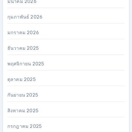
มีนาคม 2026
กุมภาพันธ์ 2026
มกราคม 2026
ธันวาคม 2025
พฤศจิกายน 2025
ตุลาคม 2025
กันยายน 2025
สิงหาคม 2025
กรกฎาคม 2025