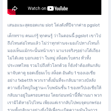
เสนอแนะสุดยอดเกม slot โด่งดังที่ปีจากค่าย pgslot
เด็กทราบ คนแก่รู้ ทุกคนรู้ ว่าในตอนนี้ pgslot เขาไป
ถึงไหนต่อไหนแล้ว ไม่ว่าทุกท่านจะมองไปทางไหนก็
มองเห็นแม้กระนั้นหน้าเขา มาแรงจริงๆอย่างโต้เถียง
ไม่ได้เลย บอกเลยว่า ในหมู่ สล็อตเว็บตรง ทั่วทั้ง
ประเทศไทย รวมไปถึงทั่วโลกด้วย ก็ยังจำต้องหันกลับ
มาจับตาดู ยอดเยี่ยมเว็บ สล็อต อันดับ 1 ของเอเชีย
อย่าง 1xbetth พวกเราตั้งมั่นที่จะกลับมาทวงบัลลัง
ความยิ่งใหญ่ในฐานะเว็บพนันชั้น 1 ของทวีปเอเชียให้
กลับมาอยู่ในครอบครอง โดยก่อนหน้านี้ที่ผ่านมา พวก
เรามิได้หายไปไหน เพียงแค่เรากลับไปพบจุดบกพร่อง
รวมทั้งกลับมาอย่างยิ่งให้เพื่อระเบิดความมันในการ