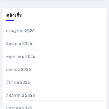
คลังเก็บ
กรกฎาคม 2026
มิถุนายน 2026
พฤษภาคม 2026
เมษายน 2026
มีนาคม 2026
กุมภาพันธ์ 2026
มกราคม 2026