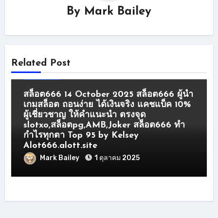
By
Mark Bailey
Related Post
alot666
สล็อต666 14 October 2025 สล็อต666 ผู้นำ
เกมสล็อต ถอนง่าย ได้เงินจริง แคชแบ็ค 10%
ผู้เชี่ยวชาญ ให้คำแนะนำ ตรงจุด
slotxo,สล็อตpg,AMB,Joker สล็อต666 ทำ
กำไรทุกตา Top 95 by Kelsey
Alot666.alott.site
Mark Bailey
1 ตุลาคม 2025