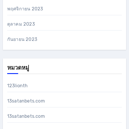
พฤศจิกายน 2023
ตุลาคม 2023
กันยายน 2023
หมวดหมู่
123lionth
13satanbets.com
13satanbets.com