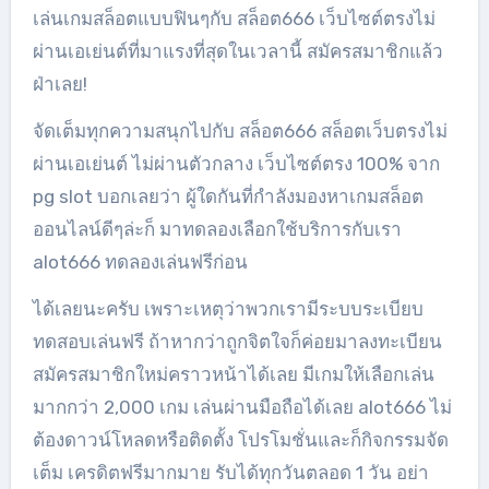
เล่นเกมสล็อตแบบฟินๆกับ สล็อต666 เว็บไซต์ตรงไม่
ผ่านเอเย่นต์ที่มาแรงที่สุดในเวลานี้ สมัครสมาชิกแล้ว
ฝ่าเลย!
จัดเต็มทุกความสนุกไปกับ สล็อต666 สล็อตเว็บตรงไม่
ผ่านเอเย่นต์ ไม่ผ่านตัวกลาง เว็บไซต์ตรง 100% จาก
pg slot บอกเลยว่า ผู้ใดกันที่กำลังมองหาเกมสล็อต
ออนไลน์ดีๆล่ะก็ มาทดลองเลือกใช้บริการกับเรา
alot666 ทดลองเล่นฟรีก่อน
ได้เลยนะครับ เพราะเหตุว่าพวกเรามีระบบระเบียบ
ทดสอบเล่นฟรี ถ้าหากว่าถูกจิตใจก็ค่อยมาลงทะเบียน
สมัครสมาชิกใหม่คราวหน้าได้เลย มีเกมให้เลือกเล่น
มากกว่า 2,000 เกม เล่นผ่านมือถือได้เลย alot666 ไม่
ต้องดาวน์โหลดหรือติดตั้ง โปรโมชั่นและก็กิจกรรมจัด
เต็ม เครดิตฟรีมากมาย รับได้ทุกวันตลอด 1 วัน อย่า