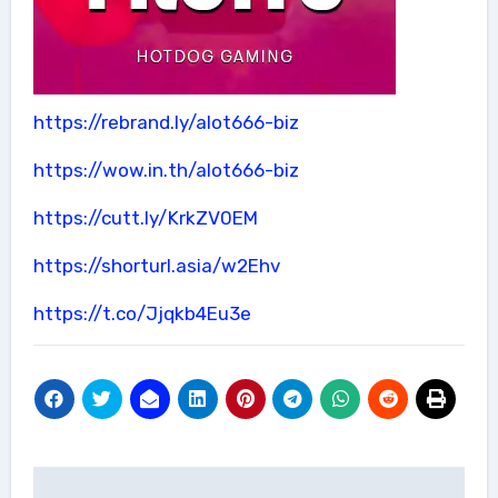
https://rebrand.ly/alot666-biz
https://wow.in.th/alot666-biz
https://cutt.ly/KrkZV0EM
https://shorturl.asia/w2Ehv
https://t.co/Jjqkb4Eu3e
แนะแนว