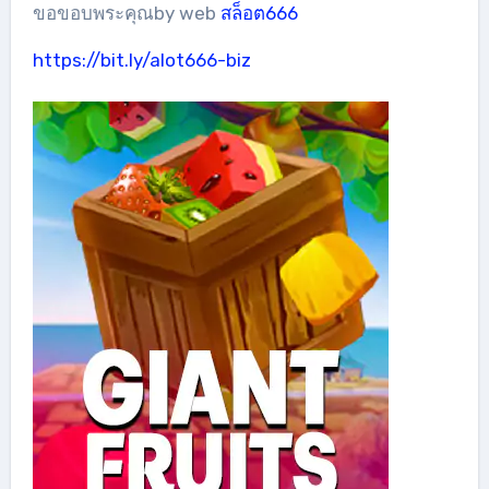
ขอขอบพระคุณby web
สล็อต666
https://bit.ly/alot666-biz