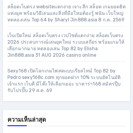
สล็อตเว็บตรง websiteแตกง่าย เจาะลึก สล็อต เกมยอดฮิต
แห่งยุค พร้อมวิธีเล่นและสิ่งที่มือใหม่ต้องรู้ พนัน เว็บใหญ่
ทดลองเล่น Top 64 by Sharyl Jin888.asia 8 ก.ค. 2569
เว็บเปิดใหม่ สล็อตเว็บตรง เวปไซต์แตกง่าย สล็อตเว็บตรง
2026 ประสบการณ์เล่นยุคใหม่ ระบบเสถียร พร้อมเกมให้
เลือกมากมาย ทดลองเล่น Top 82 by Elisha
Jin888.asia 31 AUG 2026 casino online
Sexy168 เปิดโลกเกมไพ่สดแบบเรียลไทม์ Top 82 by
Pedro sexy168c.com ทุกยอดฝาก 10% ระบบอัตโนมัติ
เจ้าแรก เว็บดี มีโต๊ะให้เลือกเยอะ บาคาร่า168 สมัครปุ๊บ
รับโปรปั๊บ 29 ส.ค. 69
ความเห็นล่าสุด