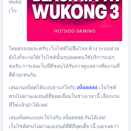
ทบต่อ
เว็บ
โดยตรงเลยล่ะครับ เว็บไซต์ไม่ลื่นไหล ค้าง ระบบห่วย
ยังไงก็จะก่อให้เว็บไซต์นั้นๆปลอดคนใช้บริการแน่ๆ
ขอรับ การเล่นเว็บที่ดีชอบได้รับการดูแลจากทีมงานที่
ดีด้วยเช่นกัน
เล่นเกมสล็อตได้แบบสาแก่ใจกับ
สล็อต666
เว็บไซต์
ตรงไม่ผ่านเอเย่นต์ที่ยอดเยี่ยมในช่วงเวลานี้ เลือกเกม
ที่ใช่แล้วฝ่าได้เลย!
เล่นสล็อตแบบสะใจไปกับ สล็อต666 กันได้เลย!
เว็บไซต์ตรงไม่ผ่านเอเย่นต์ที่ดีที่สุดเดี๋ยวนี้ บอกเลยว่า