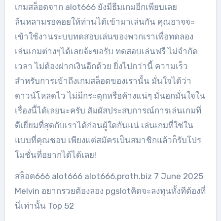
เกมสล็อตจาก alot666 ยังมีธีมเกมอีกเพียบเลย
ล้นหลามรอคอยให้ท่านได้เข้ามาเล่นกัน คุณอาจจะ
เข้าใช้งานระบบทดสอบเล่นของพวกเราเพื่อทดลอง
เล่นเกมต่างๆได้เลยจ้ะขอรับ ทดสอบเล่นฟรี ไม่จำกัด
เวลา ไม่ต้องฝากเงินอีกด้วย ยิ่งไปกว่านี้ ความเร็ว
สำหรับการเข้าถึงเกมสล็อตของเรานั้น มั่นใจได้ว่า
ดาวน์โหลดไว ไม่มีกระตุกหรือค้างแน่ๆ มั่นอกมั่นใจใน
เรื่องนี้ได้เลยนะครับ สัมผัสประสบการณ์การเล่นเกมที่
ดีเยี่ยมที่สุดกับเราได้ก่อนผู้ใดกันแน่ เล่นเกมที่ใช่ใน
แบบที่คุณชอบ เพียงแต่สมัครเป็นสมาชิกแล้วก็รับโปร
โมชั่นที่อยากได้ได้เลย!
สล็อต666 alot666 alot666.proth.biz 7 June 2025
Melvin อยากรวยต้องลอง pgslotคิดจะลงทุนทั้งทีต้องที่
นี่เท่านั้น Top 52