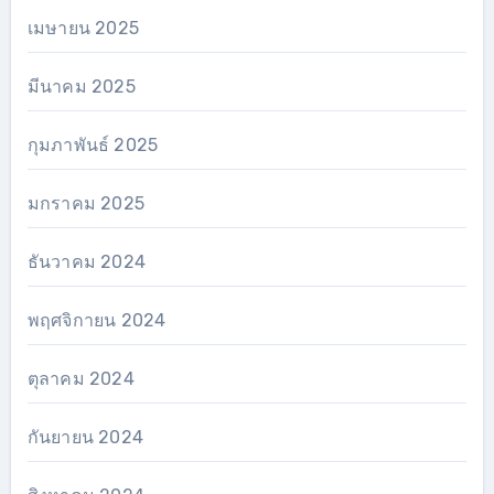
เมษายน 2025
มีนาคม 2025
กุมภาพันธ์ 2025
มกราคม 2025
ธันวาคม 2024
พฤศจิกายน 2024
ตุลาคม 2024
กันยายน 2024