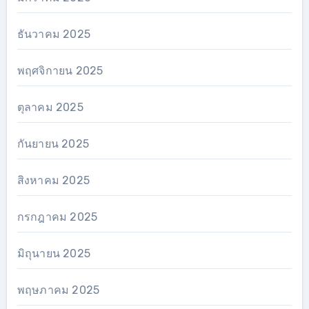
ธันวาคม 2025
พฤศจิกายน 2025
ตุลาคม 2025
กันยายน 2025
สิงหาคม 2025
กรกฎาคม 2025
มิถุนายน 2025
พฤษภาคม 2025