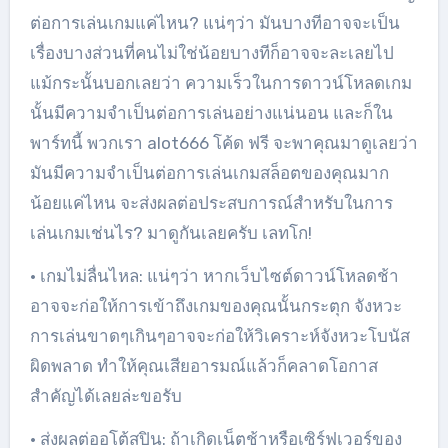
ต่อการเล่นเกมแค่ไหน? แน่ๆว่า มันบางทีอาจจะเป็น
เรื่องบางส่วนที่คนไม่ใช่น้อยบางทีก็อาจจะละเลยไป
แม้กระนั้นบอกเลยว่า ความเร็วในการดาวน์โหลดเกม
นั้นมีความจำเป็นต่อการเล่นอย่างแน่นอน และก็ใน
พาร์ทนี้ พวกเรา alot666 โค้ด ฟรี จะพาคุณมาดูเลยว่า
มันมีความจำเป็นต่อการเล่นเกมสล็อตของคุณมาก
น้อยแค่ไหน จะส่งผลต่อประสบการณ์สำหรับในการ
เล่นเกมเช่นไร? มาดูกันเลยครับ เลทโก!
• เกมไม่ลื่นไหล: แน่ๆว่า หากเว็บไซต์ดาวน์โหลดช้า
อาจจะก่อให้การเข้าถึงเกมของคุณนั้นกระตุก จังหวะ
การเล่นขาดๆเกินๆอาจจะก่อให้วิเคราะห์จังหวะโบนัส
ผิดพลาด ทำให้คุณเสียอารมณ์แล้วก็คลาดโอกาส
สำคัญได้เลยล่ะขอรับ
• ส่งผลต่ออโต้สปิน: ถ้าเกิดเน็ตช้าหรือเซิร์ฟเวอร์ของ