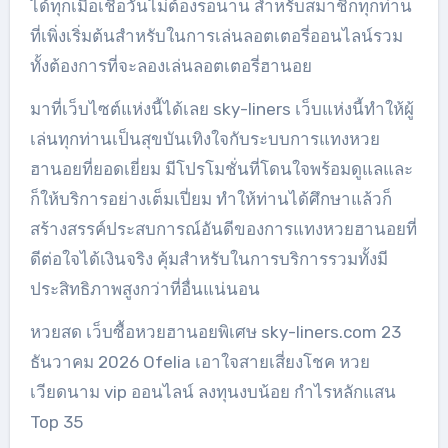
ได้ทุกเมื่อเชื่อวันไม่ต้องรอนาน สำหรับสมาชิกทุกท่าน
ที่เพิ่งเริ่มต้นสำหรับในการเล่นลอตเตอรี่ออนไลน์รวม
ทั้งต้องการที่จะลองเล่นลอตเตอรี่ฮานอย
มาที่เว็บไซต์แห่งนี้ได้เลย sky-liners เว็บแห่งนี้ทำให้ผู้
เล่นทุกท่านเป็นสุขบันเทิงใจกับระบบการแทงหวย
ฮานอยที่ยอดเยี่ยม มีโปรโมชั่นที่โดนใจพร้อมดูแลและ
ก็ให้บริการอย่างเต็มเปี่ยม ทำให้ท่านได้ศึกษาแล้วก็
สร้างสรรค์ประสบการณ์อันดีของการแทงหวยฮานอยที่
ดีต่อใจได้เงินจริง คุ้มสำหรับในการบริการรวมทั้งมี
ประสิทธิภาพสูงกว่าที่อื่นแน่นอน
หวยสด เว็บซื้อหวยฮานอยพิเศษ sky-liners.com 23
ธันวาคม 2026 Ofelia เอาใจสายเสี่ยงโชค หวย
เวียดนาม vip ออนไลน์ ลงทุนงบน้อย กำไรหลักแสน
Top 35