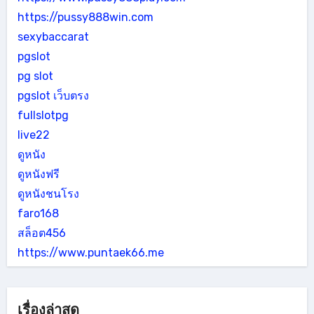
https://pussy888win.com
sexybaccarat
pgslot
pg slot
pgslot เว็บตรง
fullslotpg
live22
ดูหนัง
ดูหนังฟรี
ดูหนังชนโรง
faro168
สล็อต456
https://www.puntaek66.me
เรื่องล่าสุด