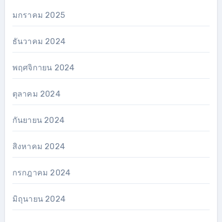
มกราคม 2025
ธันวาคม 2024
พฤศจิกายน 2024
ตุลาคม 2024
กันยายน 2024
สิงหาคม 2024
กรกฎาคม 2024
มิถุนายน 2024