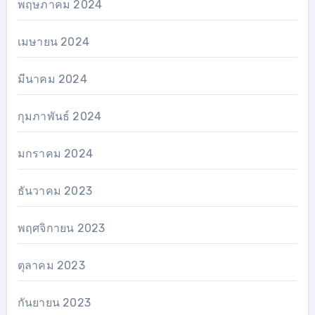
พฤษภาคม 2024
เมษายน 2024
มีนาคม 2024
กุมภาพันธ์ 2024
มกราคม 2024
ธันวาคม 2023
พฤศจิกายน 2023
ตุลาคม 2023
กันยายน 2023