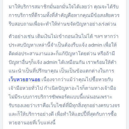
มาให้บริการสมาชิกมั่นอกมั่นใจได้เลยว่า คุณจะได้รับ
การบริการที่ดีรวมทั้งที่สำคัญคือหากคุณมีข้อสงสัยควร
รีบสอบถามเพื่อจะทำให้ท่านขจัดปัญหาอย่างเร่งด่วน
ตัวอย่างเช่น เติมเงินไม่เข้าถอนเงินไม่ได้ ฯลฯ หากว่า
ประสบปัญหาเหล่านี้จำเป็นต้องรีบแจ้ง admin เพื่อให้
ติดต่อประสานงานและก็แก้ปัญหาโดยด่วน หรือถ้ามี
ปัญหาอื่นๆก็แจ้ง admin ได้เหมือนกัน เราพร้อมให้คำ
แนะนำเป็นที่ปรึกษาคุณ เป็นเป็นข้อแตกต่างในการ
เว็บหวยฮานอย
เนื่องจากว่าแม้ว่าคุณไปซื้อหวยกับ
เจ้ามือหวยทั่วไป กำเนิดปัญหาอะไรก็ตามทางเจ้ามือ
ไม่มีระบบการบริการซัพพอร์ตแบบนี้แน่นอนเพราะ
รับรองเลยว่าเราคือเว็บไซต์ที่มีทุกสิ่งทุกอย่างครบวงจร
และก็ให้บริการอย่างดี เพื่อทำให้แฮปปี้ที่สุดกับการซื้อ
หวยฮานอยที่เว็บแห่งนี้