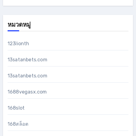
หมวดหมู่
123lionth
13satanbets.com
13satanbets.com
1688vegasx.com
168slot
168สล็อต