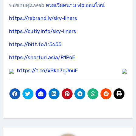
ขอขอบคุณweb
หวยเวียดนาม vip ออนไลน์
https://rebrand.ly/sky-liners
https://cutly.info/sky-liners
https://bitt.to/lr5655
https://shorturl.asia/R1PoE
https://t.co/xBko7qJnuE