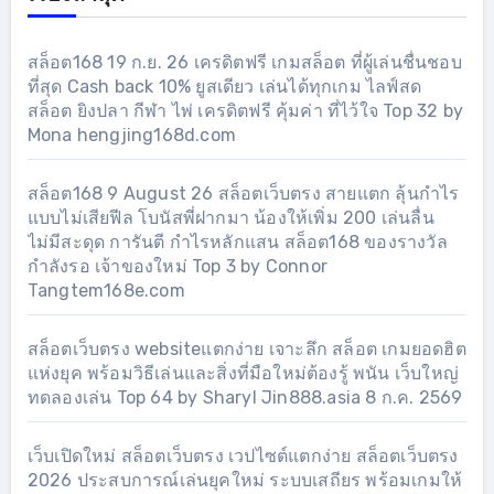
สล็อต168 19 ก.ย. 26 เครดิตฟรี เกมสล็อต ที่ผู้เล่นชื่นชอบ
ที่สุด Cash back 10% ยูสเดียว เล่นได้ทุกเกม ไลฟ์สด
สล็อต ยิงปลา กีฬา ไพ่ เครดิตฟรี คุ้มค่า ที่ไว้ใจ Top 32 by
Mona hengjing168d.com
สล็อต168 9 August 26 สล็อตเว็บตรง สายแตก ลุ้นกำไร
แบบไม่เสียฟีล โบนัสพี่ฝากมา น้องให้เพิ่ม 200 เล่นลื่น
ไม่มีสะดุด การันตี กำไรหลักแสน สล็อต168 ของรางวัล
กำลังรอ เจ้าของใหม่ Top 3 by Connor
Tangtem168e.com
สล็อตเว็บตรง websiteแตกง่าย เจาะลึก สล็อต เกมยอดฮิต
แห่งยุค พร้อมวิธีเล่นและสิ่งที่มือใหม่ต้องรู้ พนัน เว็บใหญ่
ทดลองเล่น Top 64 by Sharyl Jin888.asia 8 ก.ค. 2569
เว็บเปิดใหม่ สล็อตเว็บตรง เวปไซต์แตกง่าย สล็อตเว็บตรง
2026 ประสบการณ์เล่นยุคใหม่ ระบบเสถียร พร้อมเกมให้