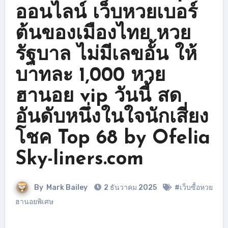
ออนไลน์ เว็บหวยเบอร์
ต้นของเมืองไทย หวย
รัฐบาล ไม่มีเลขอั้น ให้
บาทละ 1,000 หวย
ฮานอย vip วันนี้ สด
อันดับหนึ่งในใจนักเสี่ยง
โชค Top 68 by Ofelia
Sky-liners.com
By
Mark Bailey
2 ธันวาคม 2025
#เว็บซื้อหวย
ฮานอยพิเศษ