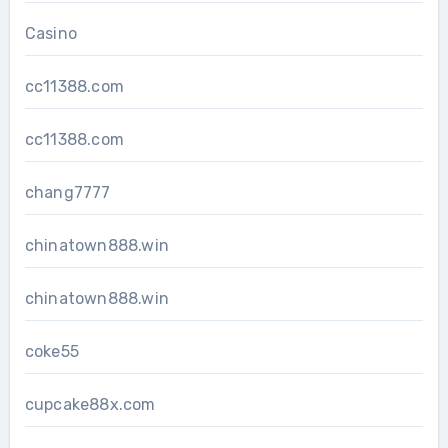
Casino
cc11388.com
cc11388.com
chang7777
chinatown888.win
chinatown888.win
coke55
cupcake88x.com