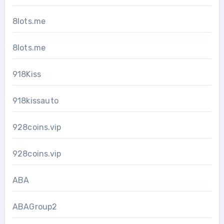
8lots.me
8lots.me
918Kiss
918kissauto
928coins.vip
928coins.vip
ABA
ABAGroup2