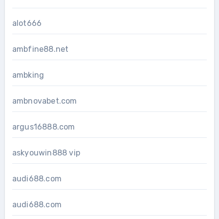
alot666
ambfine88.net
ambking
ambnovabet.com
argus16888.com
askyouwin888 vip
audi688.com
audi688.com