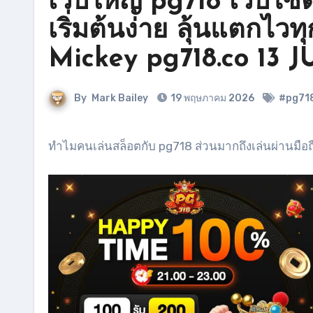
เว็บใหญ่ pg718 เว็บไซต
เริ่มต้นง่าย ลุ้นแตกไว
Mickey pg718.co 13 
By
Mark Bailey
19 พฤษภาคม 2026
#pg71
ทำไมคนเล่นสล็อตกับ pg718 ส่วนมากถึงเล่นผ่านมือถ