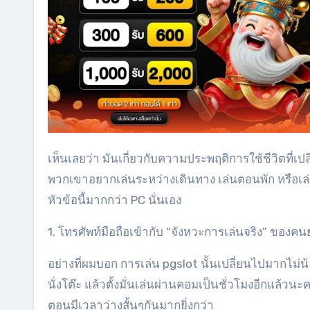
เห็นเลยว่า มันเกี่ยวกับความประพฤติการใช้ชีวิตที่เป
พวกเขาอยากเล่นระหว่างเดินทาง เล่นตอนพัก หรือเล่น
หัวข้อนี้มากกว่า PC นั่นเอง
1. โทรศัพท์มือถือเข้ากับ “จังหวะการเล่นจริง” ของคนยุ
อย่างที่ผมบอก การเล่น pgslot นั้นเปลี่ยนไปมากไม่
นั่งโต๊ะ แล้วตั้งมั่นเล่นผ่านคอมเป็นชั่วโมงอีกแล้วนะ
ตอนมีเวลาว่างสั้นๆกันมากยิ่งกว่า