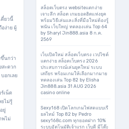
สล็อตเว็บตรง websiteแตกง่าย
เจาะลึก สล็อต เกมยอดฮิตแห่งยุค
ี๋ยวนี้
พร้อมวิธีเล่นและสิ่งที่มือใหม่ต้องรู้
พนัน เว็บใหญ่ ทดลองเล่น Top 64
ง่าย ผู้
by Sharyl Jin888.asia 8 ก.ค.
2569
เว็บเปิดใหม่ สล็อตเว็บตรง เวปไซต์
ขึ้นกว่า
แตกง่าย สล็อตเว็บตรง 2026
างสะดวก
ประสบการณ์เล่นยุคใหม่ ระบบ
เสถียร พร้อมเกมให้เลือกมากมาย
วย บอกเลย
ทดลองเล่น Top 82 by Elisha
Jin888.asia 31 AUG 2026
ร์เน็ต
casino online
ยไม่รู้
Sexy168 เปิดโลกเกมไพ่สดแบบเรี
ยู่
ยลไทม์ Top 82 by Pedro
าพไม่
sexy168c.com ทุกยอดฝาก 10%
ระบบอัตโนมัติเจ้าแรก เว็บดี มีโต๊ะ