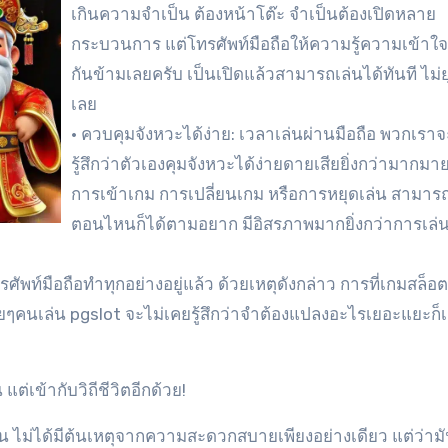
เกินความจำเป็น ต้องหน้าโต๊ะ จำเป็นต้องเปิดหลาย
กระบวนการ แต่โทรศัพท์มือถือให้ความรู้ความเข้าใจส
กันข้ามเลยครับ เป็นเปิดแล้วสามารถเล่นได้ทันที ไม่ย
เลย
• ควบคุมจังหวะได้ง่าย: เวลาเล่นผ่านมือถือ พวกเรา
รู้สึกว่าตัวเองคุมจังหวะได้ง่ายดายเสียยิ่งกว่ามากมาย 
การเข้าเกม การเปลี่ยนเกม หรือการหยุดเล่น สามา
ตอนไหนก็ได้ตามอยาก มีอิสรภาพมากยิ่งกว่าการเล่
ัพท์มือถือทำทุกอย่างอยู่แล้ว ด้วยเหตุดังกล่าว การที่เกมสล็อต
ยดายๆคนเล่น pgslot จะไม่เคยรู้สึกว่าจำต้องแปลงอะไรเยอะแยะก็เ
ต่เข้ากับวิถีชีวิตอีกด้วย!
น ไม่ได้มีต้นเหตุจากความสะดวกสบายเพียงอย่างเดียว แต่ว่ามัน