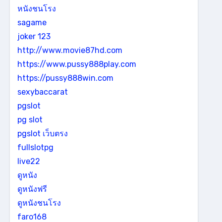
หนังชนโรง
sagame
joker 123
http://www.movie87hd.com
https://www.pussy888play.com
https://pussy888win.com
sexybaccarat
pgslot
pg slot
pgslot เว็บตรง
fullslotpg
live22
ดูหนัง
ดูหนังฟรี
ดูหนังชนโรง
faro168