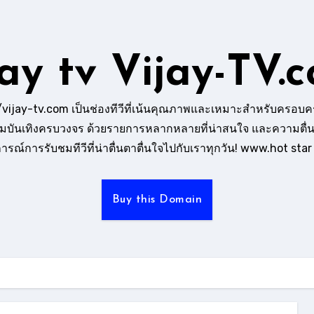
jay tv Vijay-TV.
/vijay-tv.com เป็นช่องทีวีที่เน้นคุณภาพและเหมาะสำหรับครอบคร
บันเทิงครบวงจร ด้วยรายการหลากหลายที่น่าสนใจ และความตื่นเ
รณ์การรับชมทีวีที่น่าตื่นตาตื่นใจไปกับเราทุกวัน! www.hot star 
Buy this Domain