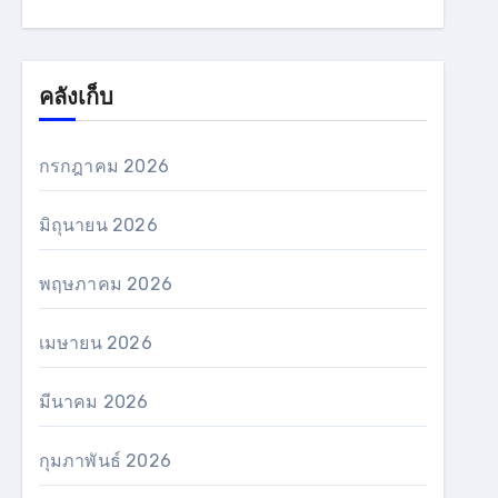
คลังเก็บ
กรกฎาคม 2026
มิถุนายน 2026
พฤษภาคม 2026
เมษายน 2026
มีนาคม 2026
กุมภาพันธ์ 2026