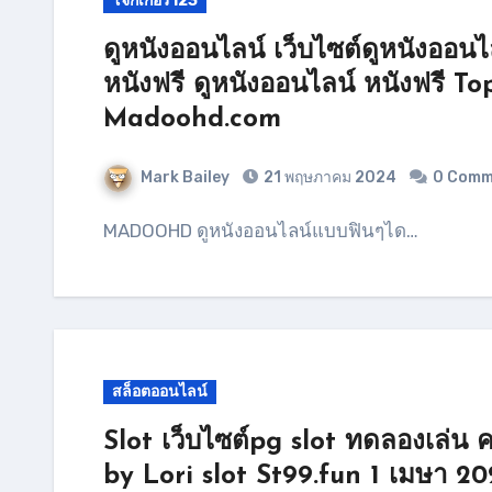
โจ๊กเกอร์123
ดูหนังออนไลน์ เว็บไซต์ดูหนังออนไล
หนังฟรี ดูหนังออนไลน์ หนังฟรี 
Madoohd.com
Mark Bailey
21 พฤษภาคม 2024
0 Comm
MADOOHD ดูหนังออนไลน์แบบฟินๆได…
สล็อตออนไลน์
Slot เว็บไซต์pg slot ทดลองเล่น 
by Lori slot St99.fun 1 เมษา 2