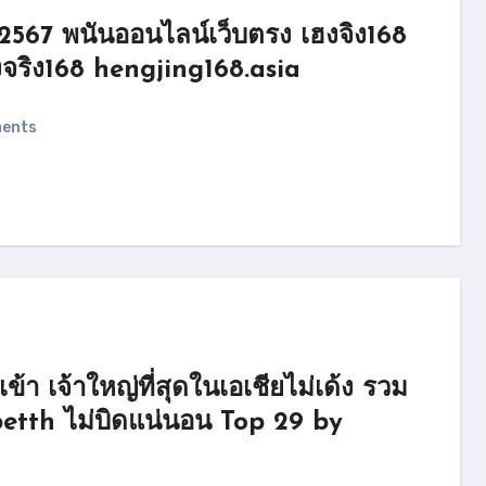
2567 พนันออนไลน์เว็บตรง เฮงจิง168
จริง168 hengjing168.asia
ents
า เจ้าใหญ่ที่สุดในเอเชียไม่เด้ง รวม
etth ไม่บิดแน่นอน Top 29 by