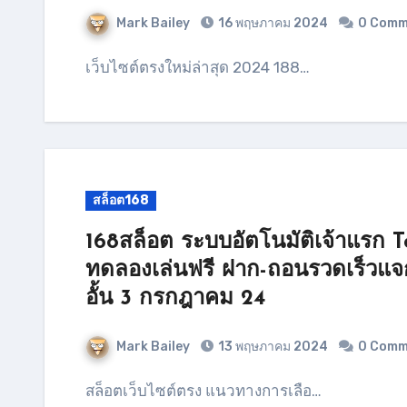
Mark Bailey
16 พฤษภาคม 2024
0 Comm
เว็บไซต์ตรงใหม่ล่าสุด 2024 188…
สล็อต168
168สล็อต ระบบอัตโนมัติเจ้าแรก 
ทดลองเล่นฟรี ฝาก-ถอนรวดเร็วแจก
อั้น 3 กรกฎาคม 24
Mark Bailey
13 พฤษภาคม 2024
0 Comm
สล็อตเว็บไซต์ตรง แนวทางการเลือ…