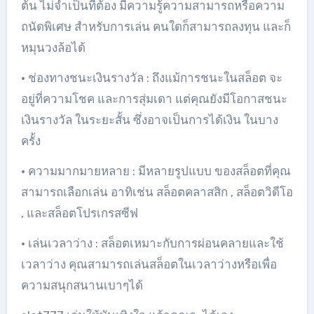
ต้น ไม่จำเป็นที่ต้อง มีความรู้ความสามารถหรือความ
ถนัดพิเศษ สำหรับการเล่น คนใดก็สามารถลงทุน และก็
หมุนวงล้อได้
• ช่องทางชนะเงินรางวัล : ถึงแม้การชนะในสล็อต จะ
อยู่ที่ความโชค และการสุ่มเดา แต่คุณยังมีโอกาสชนะ
เงินรางวัล ในระยะสั้น ซึ่งอาจเป็นการได้เงิน ในบาง
ครั้ง
• ความมากมายหลาย : มีหลายรูปแบบ ของสล็อตที่คุณ
สามารถเลือกเล่น อาทิเช่น สล็อตคลาสสิก , สล็อตวิดีโอ
, และสล็อตโปรเกรสซีฟ
• เล่นเวลาว่าง : สล็อตเหมาะกับการผ่อนคลายและใช้
เวลาว่าง คุณสามารถเล่นสล็อตในเวลาว่างหรือเพื่อ
ความสนุกสนานเบาๆได้