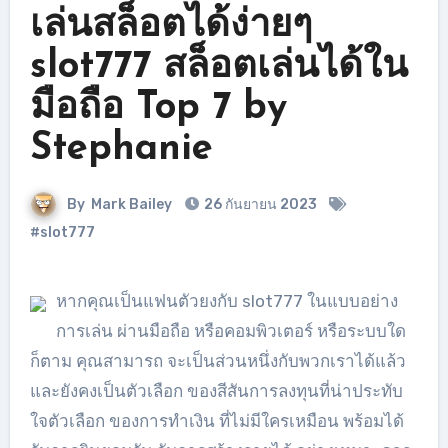
เล่นสล็อตได้ง่ายๆ
slot777 สล็อตเล่นได้ใน
มือถือ Top 7 by
Stephanie
By
Mark Bailey
26 กันยายน 2023
#slot777
หากคุณเป็นแฟนตัวยงกับ slot777 ในแบบอย่าง
การเล่น ผ่านมือถือ หรือคอมพิวเตอร์ หรือระบบใด
ก็ตาม คุณสามารถ จะเป็นส่วนหนึ่งกับพวกเราได้แล้ว
และยังคงเป็นตัวเลือก ของสีสันการลงทุนที่น่าประทับ
ใจตัวเลือก ของการทำเงิน ที่ไม่มีใครเหมือน พร้อมได้