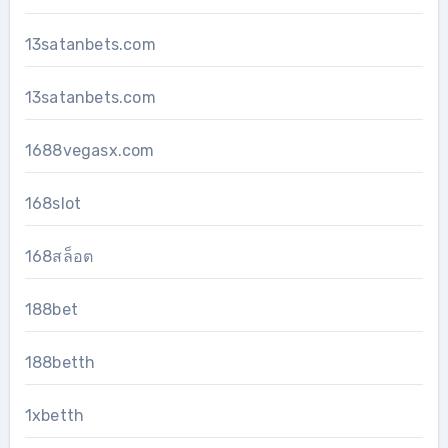
13satanbets.com
13satanbets.com
1688vegasx.com
168slot
168สล็อต
188bet
188betth
1xbetth