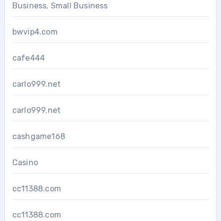
Business, Small Business
bwvip4.com
cafe444
carlo999.net
carlo999.net
cashgame168
Casino
cc11388.com
cc11388.com