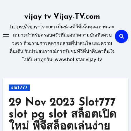
Skip
to
vijay tv Vijay-TV.com
content
https://vijay-tv.com เป็นช่องทีวีที่เน้นคุณภาพและ
เหมาะสำหรับครอบครัวที่มองหาความบันเทิงครบ
วงจร ด้วยรายการหลากหลายที่น่าสนใจ และความ
ตื่นเต้น รับประสบการณ์การรับชมทีวีที่น่าตื่นตาตื่นใจ
ไปกับเราทุกวัน! www.hot star vijay tv
slot777
29 Nov 2023 Slot777
slot pg slot สล็อตเปิด
ใหม่ พีจีสล็อตเล่นง่าย