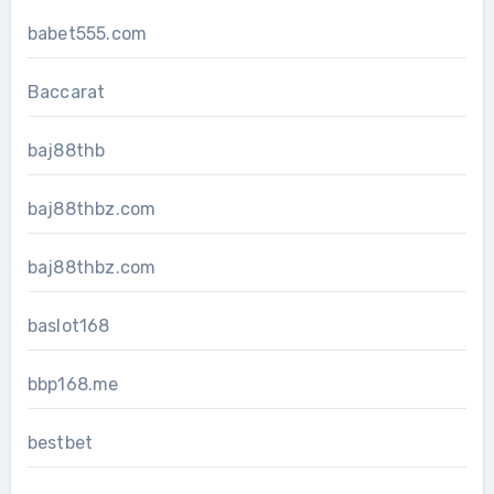
babet555.com
Baccarat
baj88thb
baj88thbz.com
baj88thbz.com
baslot168
bbp168.me
bestbet