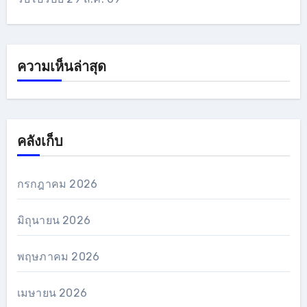
ความเห็นล่าสุด
คลังเก็บ
กรกฎาคม 2026
มิถุนายน 2026
พฤษภาคม 2026
เมษายน 2026