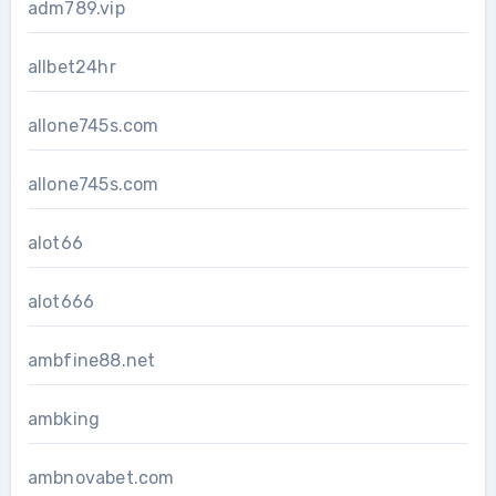
adm789.vip
allbet24hr
allone745s.com
allone745s.com
alot66
alot666
ambfine88.net
ambking
ambnovabet.com