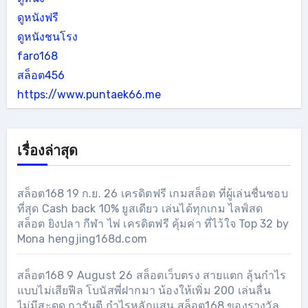
ดูหนังฟรี
ดูหนังชนโรง
faro168
สล็อต456
https://www.puntaek66.me
เรื่องล่าสุด
สล็อต168 19 ก.ย. 26 เครดิตฟรี เกมสล็อต ที่ผู้เล่นชื่นชอบ
ที่สุด Cash back 10% ยูสเดียว เล่นได้ทุกเกม ไลฟ์สด
สล็อต ยิงปลา กีฬา ไพ่ เครดิตฟรี คุ้มค่า ที่ไว้ใจ Top 32 by
Mona hengjing168d.com
สล็อต168 9 August 26 สล็อตเว็บตรง สายแตก ลุ้นกำไร
แบบไม่เสียฟีล โบนัสพี่ฝากมา น้องให้เพิ่ม 200 เล่นลื่น
ไม่มีสะดุด การันตี กำไรหลักแสน สล็อต168 ของรางวัล