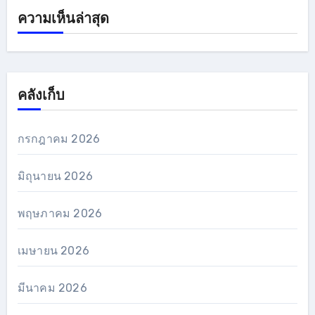
ความเห็นล่าสุด
คลังเก็บ
กรกฎาคม 2026
มิถุนายน 2026
พฤษภาคม 2026
เมษายน 2026
มีนาคม 2026