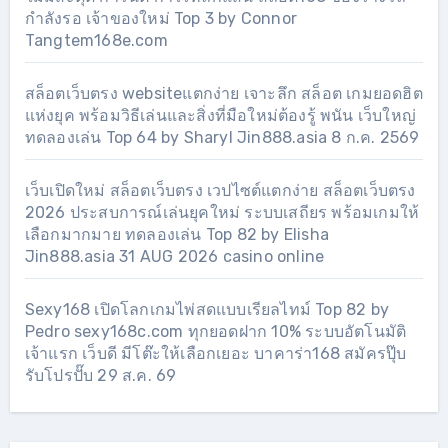
กำลังรอ เจ้าของใหม่ Top 3 by Connor
Tangtem168e.com
สล็อตเว็บตรง websiteแตกง่าย เจาะลึก สล็อต เกมยอดฮิต
แห่งยุค พร้อมวิธีเล่นและสิ่งที่มือใหม่ต้องรู้ พนัน เว็บใหญ่
ทดลองเล่น Top 64 by Sharyl Jin888.asia 8 ก.ค. 2569
เว็บเปิดใหม่ สล็อตเว็บตรง เวปไซต์แตกง่าย สล็อตเว็บตรง
2026 ประสบการณ์เล่นยุคใหม่ ระบบเสถียร พร้อมเกมให้
เลือกมากมาย ทดลองเล่น Top 82 by Elisha
Jin888.asia 31 AUG 2026 casino online
Sexy168 เปิดโลกเกมไพ่สดแบบเรียลไทม์ Top 82 by
Pedro sexy168c.com ทุกยอดฝาก 10% ระบบอัตโนมัติ
เจ้าแรก เว็บดี มีโต๊ะให้เลือกเยอะ บาคาร่า168 สมัครปุ๊บ
รับโปรปั๊บ 29 ส.ค. 69