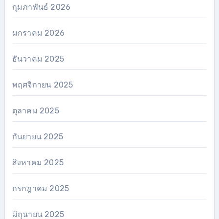
กุมภาพันธ์ 2026
มกราคม 2026
ธันวาคม 2025
พฤศจิกายน 2025
ตุลาคม 2025
กันยายน 2025
สิงหาคม 2025
กรกฎาคม 2025
มิถุนายน 2025