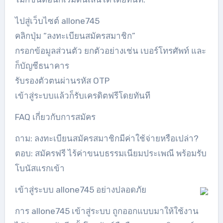
ไปสู่เว็บไซต์ allone745
คลิกปุ่ม “ลงทะเบียนสมัครสมาชิก”
กรอกข้อมูลส่วนตัว ยกตัวอย่างเช่น เบอร์โทรศัพท์ และ
ก็บัญชีธนาคาร
รับรองตัวตนผ่านรหัส OTP
เข้าสู่ระบบแล้วก็รับเครดิตฟรีโดยทันที
FAQ เกี่ยวกับการสมัคร
ถาม: ลงทะเบียนสมัครสมาชิกมีค่าใช้จ่ายหรือเปล่า?
ตอบ: สมัครฟรี ไร้ค่าขนบธรรมเนียมประเพณี พร้อมรับ
โบนัสแรกเข้า
เข้าสู่ระบบ allone745 อย่างปลอดภัย
การ allone745 เข้าสู่ระบบ ถูกออกแบบมาให้ใช้งาน