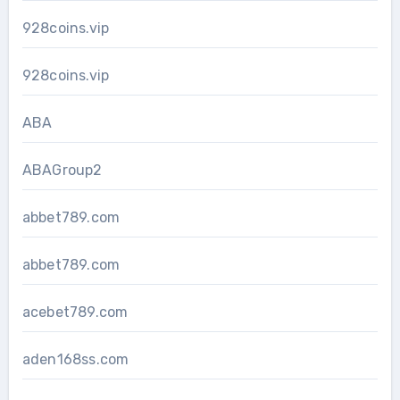
928coins.vip
928coins.vip
ABA
ABAGroup2
abbet789.com
abbet789.com
acebet789.com
aden168ss.com