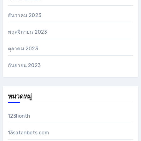
ธันวาคม 2023
พฤศจิกายน 2023
ตุลาคม 2023
กันยายน 2023
หมวดหมู่
123lionth
13satanbets.com