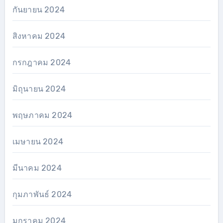
กันยายน 2024
สิงหาคม 2024
กรกฎาคม 2024
มิถุนายน 2024
พฤษภาคม 2024
เมษายน 2024
มีนาคม 2024
กุมภาพันธ์ 2024
มกราคม 2024