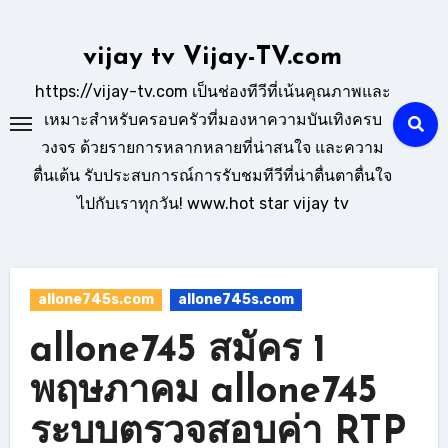
Skip
to
vijay tv Vijay-TV.com
content
https://vijay-tv.com เป็นช่องทีวีที่เน้นคุณภาพและ
เหมาะสำหรับครอบครัวที่มองหาความบันเทิงครบ
วงจร ด้วยรายการหลากหลายที่น่าสนใจ และความ
ตื่นเต้น รับประสบการณ์การรับชมทีวีที่น่าตื่นตาตื่นใจ
ไปกับเราทุกวัน! www.hot star vijay tv
allone745s.com
allone745s.com
allone745 สมัคร 1
พฤษภาคม allone745
ระบบตรวจสอบค่า RTP