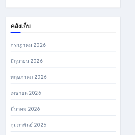
คลังเก็บ
กรกฎาคม 2026
มิถุนายน 2026
พฤษภาคม 2026
เมษายน 2026
มีนาคม 2026
กุมภาพันธ์ 2026