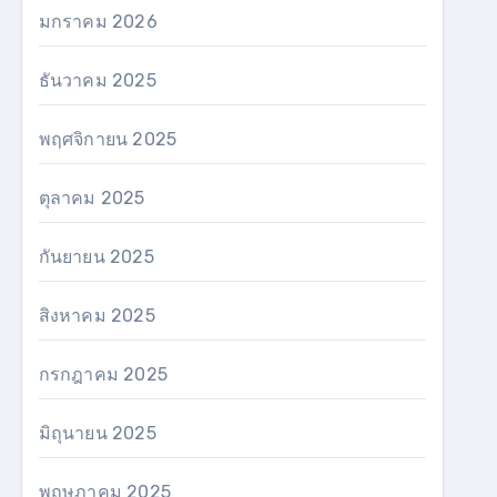
มกราคม 2026
ธันวาคม 2025
พฤศจิกายน 2025
ตุลาคม 2025
กันยายน 2025
สิงหาคม 2025
กรกฎาคม 2025
มิถุนายน 2025
พฤษภาคม 2025