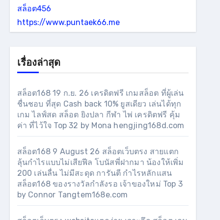
สล็อต456
https://www.puntaek66.me
เรื่องล่าสุด
สล็อต168 19 ก.ย. 26 เครดิตฟรี เกมสล็อต ที่ผู้เล่น
ชื่นชอบ ที่สุด Cash back 10% ยูสเดียว เล่นได้ทุก
เกม ไลฟ์สด สล็อต ยิงปลา กีฬา ไพ่ เครดิตฟรี คุ้ม
ค่า ที่ไว้ใจ Top 32 by Mona hengjing168d.com
สล็อต168 9 August 26 สล็อตเว็บตรง สายแตก
ลุ้นกำไรแบบไม่เสียฟีล โบนัสพี่ฝากมา น้องให้เพิ่ม
200 เล่นลื่น ไม่มีสะดุด การันตี กำไรหลักแสน
สล็อต168 ของรางวัลกำลังรอ เจ้าของใหม่ Top 3
by Connor Tangtem168e.com