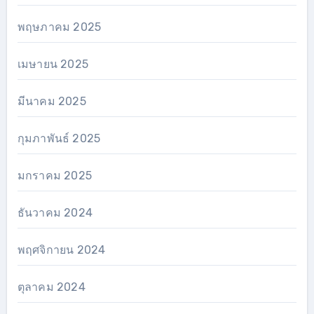
พฤษภาคม 2025
เมษายน 2025
มีนาคม 2025
กุมภาพันธ์ 2025
มกราคม 2025
ธันวาคม 2024
พฤศจิกายน 2024
ตุลาคม 2024