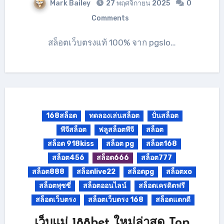
Mark Bailey
27 พฤศจิกายน 2025
0
Comments
สล็อตเว็บตรงแท้ 100% จาก pgslo…
168สล็อต
ทดลองเล่นสล็อต
ปั่นสล็อต
พีจีสล็อต
ฟลูสล็อตพีจี
สล็อต
สล็อต 918kiss
สล็อต pg
สล็อต168
สล็อต456
สล็อต666
สล็อต777
สล็อต888
สล็อตlive22
สล็อตpg
สล็อตxo
สล็อตพุซซี่
สล็อตออนไลน์
สล็อตเครดิตฟรี
สล็อตเว็บตรง
สล็อตเว็บตรง 168
สล็อตแตกดี
เว็บแม่ 188bet ใหม่ล่าสุด Top