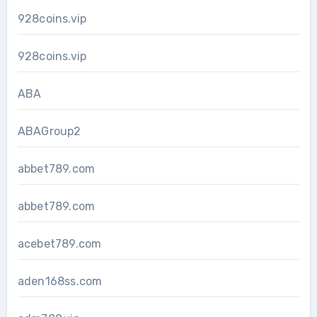
928coins.vip
928coins.vip
ABA
ABAGroup2
abbet789.com
abbet789.com
acebet789.com
aden168ss.com