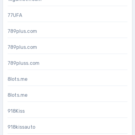
77UFA
789plus.com
789plus.com
789pluss.com
8lots.me
8lots.me
918Kiss
918kissauto