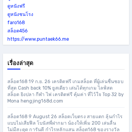
ดูหนังฟรี
ดูหนังชนโรง
faro168
สล็อต456
https://www.puntaek66.me
เรื่องล่าสุด
สล็อต168 19 ก.ย. 26 เครดิตฟรี เกมสล็อต ที่ผู้เล่นชื่นชอบ
ที่สุด Cash back 10% ยูสเดียว เล่นได้ทุกเกม ไลฟ์สด
สล็อต ยิงปลา กีฬา ไพ่ เครดิตฟรี คุ้มค่า ที่ไว้ใจ Top 32 by
Mona hengjing168d.com
สล็อต168 9 August 26 สล็อตเว็บตรง สายแตก ลุ้นกำไร
แบบไม่เสียฟีล โบนัสพี่ฝากมา น้องให้เพิ่ม 200 เล่นลื่น
ไม่มีสะดุด การันตี กำไรหลักแสน สล็อต168 ของรางวัล