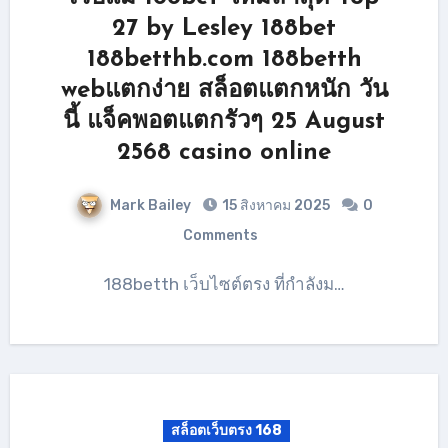
27 by Lesley 188bet
188betthb.com 188betth
webแตกง่าย สล็อตแตกหนัก วัน
นี้ แจ็คพอตแตกรัวๆ 25 August
2568 casino online
Mark Bailey
15 สิงหาคม 2025
0
Comments
188betth เว็บไซต์ตรง ที่กำลังม…
สล็อตเว็บตรง 168