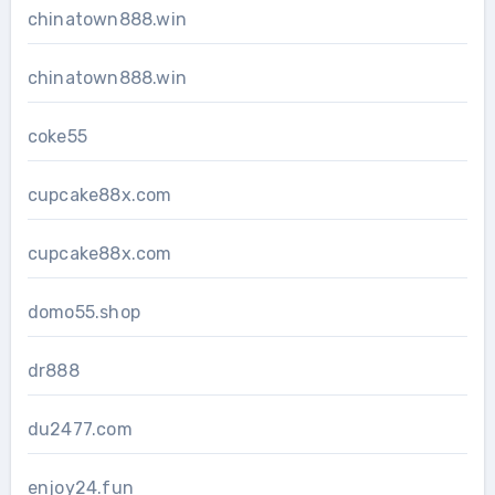
chinatown888.win
chinatown888.win
coke55
cupcake88x.com
cupcake88x.com
domo55.shop
dr888
du2477.com
enjoy24.fun