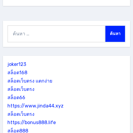
ค้นหา
สำหรับ:
joker123
สล็อต168
สล็อตเว็บตรง แตกง่าย
สล็อตเว็บตรง
สล็อต66
https://www.jinda44.xyz
สล็อตเว็บตรง
https://bonus888.life
สล็อต888