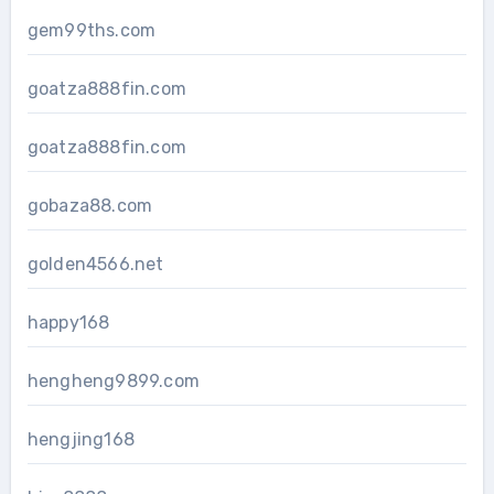
gem99ths.com
goatza888fin.com
goatza888fin.com
gobaza88.com
golden4566.net
happy168
hengheng9899.com
hengjing168