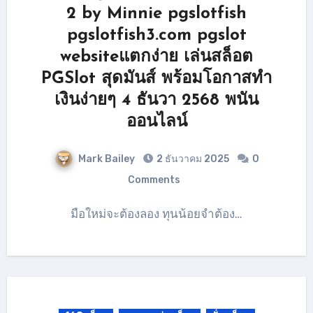
2 by Minnie pgslotfish
pgslotfish3.com pgslot
websiteแตกง่าย เล่นสล็อต
PGSlot สุดมันส์ พร้อมโอกาสทำ
เงินง่ายๆ 4 ธันวา 2568 พนัน
ออนไลน์
Mark Bailey
2 ธันวาคม 2025
0
Comments
มือใหม่จะต้องลอง ทุนน้อยจำต้อง…