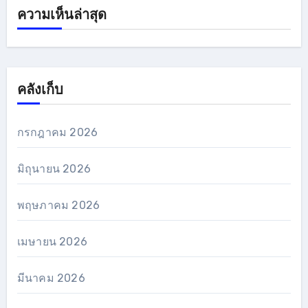
ความเห็นล่าสุด
คลังเก็บ
กรกฎาคม 2026
มิถุนายน 2026
พฤษภาคม 2026
เมษายน 2026
มีนาคม 2026