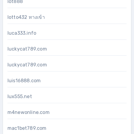
lot888
lotto432 ทางเข้า
luca333.info
luckycat789.com
luckycat789.com
luis16888.com
lux555.net
m4newonline.com
mac1bet789.com