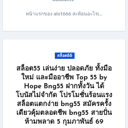
หน้าแรกของ alot666 สะท้อนอะไรเ…
สล็อต55
สล็อต55 เล่นง่าย ปลอดภัย ทั้งมือ
ใหม่ และมืออาชีพ Top 55 by
Hope Bng55 ฝากทั้งวัน ได้
โบนัสไม่จำกัด โปรโมชั่นร้อนแรง
สล็อตแตกง่าย bng55 สมัครครั้ง
เดียวคุ้มตลอดชีพ bng55 สายปั่น
ห้ามพลาด 5 กุมภาพันธ์ 69