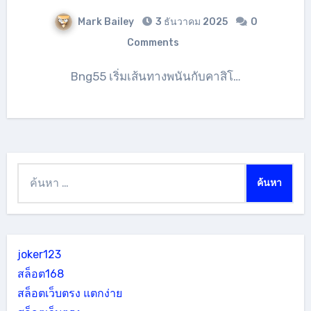
Mark Bailey
3 ธันวาคม 2025
0
Comments
Bng55 เริ่มเส้นทางพนันกับคาสิโ…
ค้นหา
สำหรับ:
joker123
สล็อต168
สล็อตเว็บตรง แตกง่าย