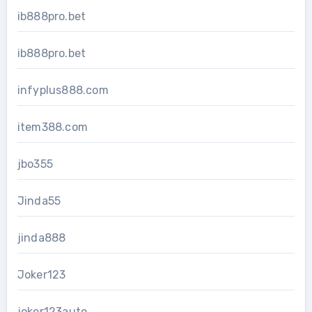
ib888pro.bet
ib888pro.bet
infyplus888.com
item388.com
jbo355
Jinda55
jinda888
Joker123
joker123auto