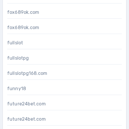
fox689ok.com
fox689ok.com
fullslot
fullslotpg
fullslotpg168.com
funny18
future24bet.com
future24bet.com