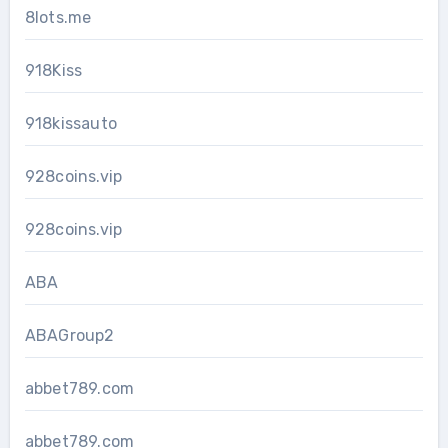
8lots.me
918Kiss
918kissauto
928coins.vip
928coins.vip
ABA
ABAGroup2
abbet789.com
abbet789.com