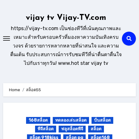
Skip
to
vijay tv Vijay-TV.com
content
https://vijay-tv.com เป็นช่องทีวีที่เน้นคุณภาพและ
เหมาะสำหรับครอบครัวที่มองหาความบันเทิงครบ
วงจร ด้วยรายการหลากหลายที่น่าสนใจ และความ
ตื่นเต้น รับประสบการณ์การรับชมทีวีที่น่าตื่นตาตื่นใจ
ไปกับเราทุกวัน! www.hot star vijay tv
Home
สล็อต55
168สล็อต
ทดลองเล่นสล็อต
ปั่นสล็อต
พีจีสล็อต
ฟลูสล็อตพีจี
สล็อต
สล็อต 918kiss
สล็อต pg
สล็อต168