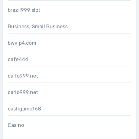
brazil999 slot
Business, Small Business
bwvip4.com
cafe444
carlo999.net
carlo999.net
cashgame168
Casino