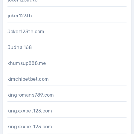
joker123th
Joker123th.com
Judhai168
khumsup888.me
kimchibetbet.com
kingromans789.com
kingxxxbet123.com
kingxxxbet123.com