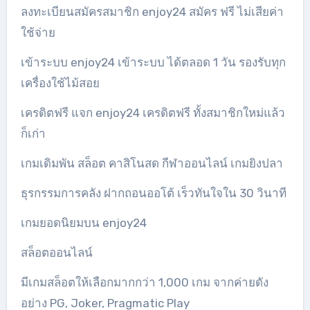
ลงทะเบียนสมัครสมาชิก enjoy24 สมัคร ฟรี ไม่เสียค่า
ใช้จ่าย
เข้าระบบ enjoy24 เข้าระบบ ได้ตลอด 1 วัน รองรับทุก
เครื่องใช้ไม้สอย
เครดิตฟรี แจก enjoy24 เครดิตฟรี ทั้งสมาชิกใหม่แล้ว
ก็เก่า
เกมเดิมพัน สล็อต คาสิโนสด กีฬาออนไลน์ เกมยิงปลา
ธุรกรรมการคลัง ฝากถอนออโต้ เร็วทันใจใน 30 วินาที
เกมยอดนิยมบน enjoy24
สล็อตออนไลน์
มีเกมสล็อตให้เลือกมากกว่า 1,000 เกม จากค่ายดัง
อย่าง PG, Joker, Pragmatic Play