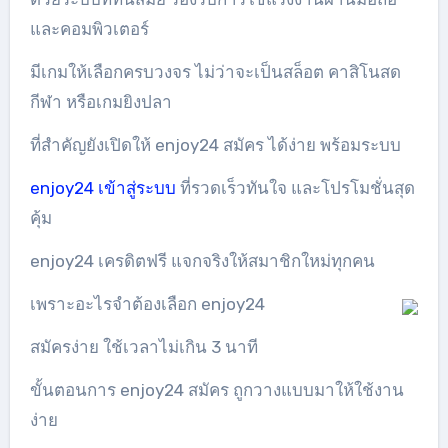
และคอมพิวเตอร์
มีเกมให้เลือกครบวงจร ไม่ว่าจะเป็นสล็อต คาสิโนสด
กีฬา หรือเกมยิงปลา
ที่สำคัญยังเปิดให้ enjoy24 สมัคร ได้ง่าย พร้อมระบบ
enjoy24 เข้าสู่ระบบ
ที่รวดเร็วทันใจ และโปรโมชั่นสุด
คุ้ม
enjoy24 เครดิตฟรี แจกจริงให้สมาชิกใหม่ทุกคน
เพราะอะไรจำต้องเลือก enjoy24
สมัครง่าย ใช้เวลาไม่เกิน 3 นาที
ขั้นตอนการ enjoy24 สมัคร ถูกวางแบบมาให้ใช้งาน
ง่าย