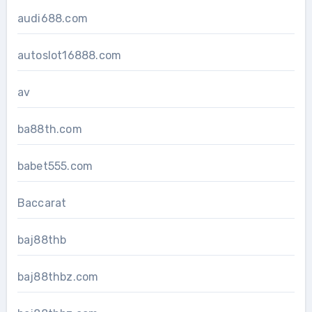
audi688.com
autoslot16888.com
av
ba88th.com
babet555.com
Baccarat
baj88thb
baj88thbz.com