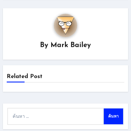
By
Mark Bailey
Related Post
ค้นหา
สำหรับ: