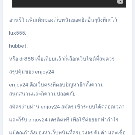
อ่านรีวิวเพิ่มเติมของเว็บพนันยอดฮิตอื่นๆถึงที่กะไว้
lux555,
hubbet,
หรือ dr888 เพื่อเทียบแล้วก็เลือกเว็บไซต์ที่สมควร
สรุปคุ้มของ enjoy24
enjoy24 คือเว็บตรงที่ตอบปัญหาอีกทั้งความ
สนุกสนานและก็ความปลอดภัย
สมัครง่ายผ่าน enjoy24 สมัคร เข้าระบบได้ตลอดเวลา
และก็รับ enjoy24 เครดิตฟรี เพื่อใช้ต่อยอดทำกำไร
แม้คุณกำลังมองหาเว็บพนันที่ครบวงจร คุ้มค่า และเชื่อ