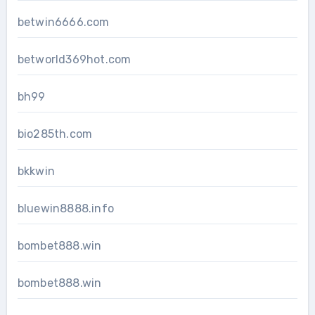
betwin6666.com
betworld369hot.com
bh99
bio285th.com
bkkwin
bluewin8888.info
bombet888.win
bombet888.win