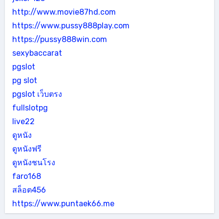
http://www.movie87hd.com
https://www.pussy888play.com
https://pussy888win.com
sexybaccarat
pgslot
pg slot
pgslot เว็บตรง
fullslotpg
live22
ดูหนัง
ดูหนังฟรี
ดูหนังชนโรง
faro168
สล็อต456
https://www.puntaek66.me