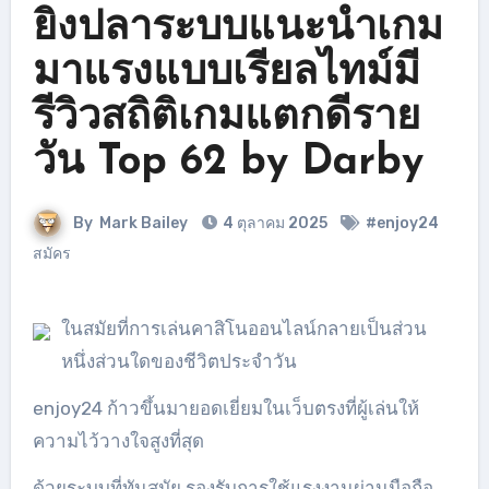
ยิงปลาระบบแนะนำเกม
มาแรงแบบเรียลไทม์มี
รีวิวสถิติเกมแตกดีราย
วัน Top 62 by Darby
By
Mark Bailey
4 ตุลาคม 2025
#enjoy24
สมัคร
ในสมัยที่การเล่นคาสิโนออนไลน์กลายเป็นส่วน
หนึ่งส่วนใดของชีวิตประจำวัน
enjoy24 ก้าวขึ้นมายอดเยี่ยมในเว็บตรงที่ผู้เล่นให้
ความไว้วางใจสูงที่สุด
ด้วยระบบที่ทันสมัย รองรับการใช้แรงงานผ่านมือถือ