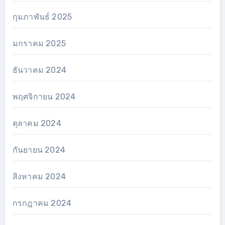
กุมภาพันธ์ 2025
มกราคม 2025
ธันวาคม 2024
พฤศจิกายน 2024
ตุลาคม 2024
กันยายน 2024
สิงหาคม 2024
กรกฎาคม 2024