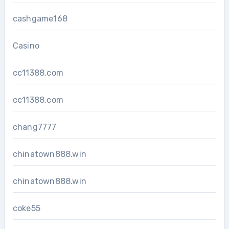
cashgame168
Casino
cc11388.com
cc11388.com
chang7777
chinatown888.win
chinatown888.win
coke55