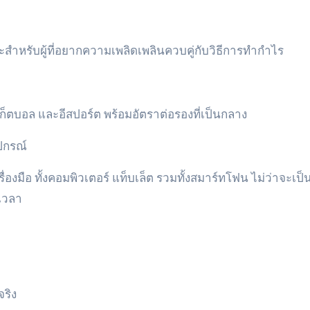
ะสำหรับผู้ที่อยากความเพลิดเพลินควบคู่กับวิธีการทำกำไร
ก็ตบอล และอีสปอร์ต พร้อมอัตราต่อรองที่เป็นกลาง
ุปกรณ์
องมือ ทั้งคอมพิวเตอร์ แท็บเล็ต รวมทั้งสมาร์ทโฟน ไม่ว่าจะเป
กเวลา
ริง