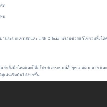
รัด
ทุน
่านระบบแชทสดและ LINE Official พร้อมช่วยแก้ไขรวมทั้งให้
ันอีกทั้งมือใหม่และก็มือโปร ด้วยระบบที่ล้ำยุค เกมมากมาย แล
ู้เล่นเริ่มต้นได้ง่ายขึ้น