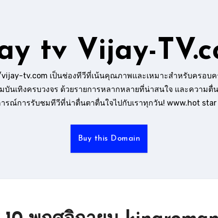
jay tv Vijay-TV.
/vijay-tv.com เป็นช่องทีวีที่เน้นคุณภาพและเหมาะสำหรับครอบคร
บันเทิงครบวงจร ด้วยรายการหลากหลายที่น่าสนใจ และความตื่นเ
รณ์การรับชมทีวีที่น่าตื่นตาตื่นใจไปกับเราทุกวัน! www.hot star 
Buy this Domain