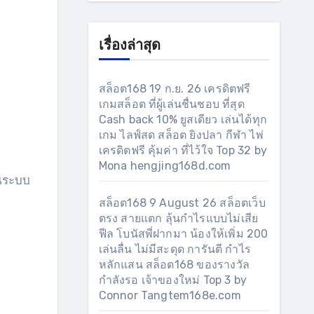
เรื่องล่าสุด
สล็อต168 19 ก.ย. 26 เครดิตฟรี
เกมสล็อต ที่ผู้เล่นชื่นชอบ ที่สุด
Cash back 10% ยูสเดียว เล่นได้ทุก
เกม ไลฟ์สด สล็อต ยิงปลา กีฬา ไพ่
เครดิตฟรี คุ้มค่า ที่ไว้ใจ Top 32 by
Mona hengjing168d.com
็นระบบ
สล็อต168 9 August 26 สล็อตเว็บ
ตรง สายแตก ลุ้นกำไรแบบไม่เสีย
ฟีล โบนัสพี่ฝากมา น้องให้เพิ่ม 200
เล่นลื่น ไม่มีสะดุด การันตี กำไร
หลักแสน สล็อต168 ของรางวัล
กำลังรอ เจ้าของใหม่ Top 3 by
Connor Tangtem168e.com