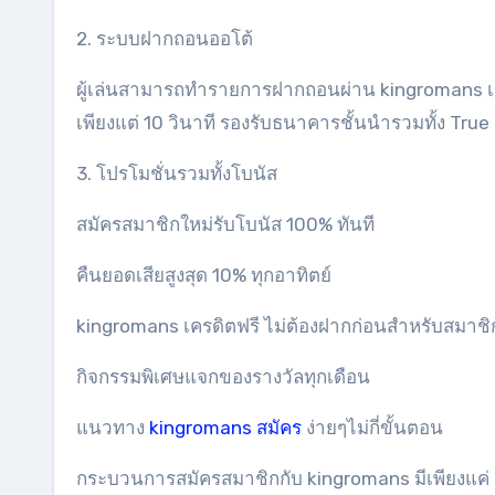
2. ระบบฝากถอนออโต้
ผู้เล่นสามารถทำรายการฝากถอนผ่าน kingromans เข้าส
เพียงแต่ 10 วินาที รองรับธนาคารชั้นนำรวมทั้ง Tru
3. โปรโมชั่นรวมทั้งโบนัส
สมัครสมาชิกใหม่รับโบนัส 100% ทันที
คืนยอดเสียสูงสุด 10% ทุกอาทิตย์
kingromans เครดิตฟรี ไม่ต้องฝากก่อนสำหรับสมาชิ
กิจกรรมพิเศษแจกของรางวัลทุกเดือน
แนวทาง
kingromans สมัคร
ง่ายๆไม่กี่ขั้นตอน
กระบวนการสมัครสมาชิกกับ kingromans มีเพียงแค่ 3 