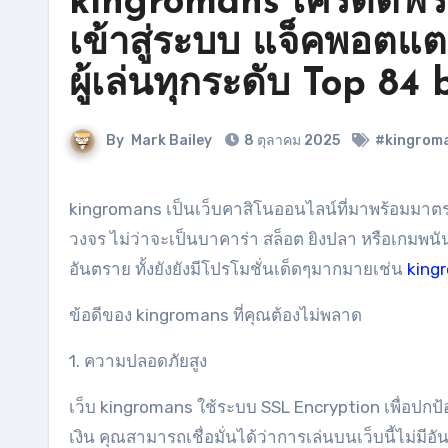
kingromans เครดิตฟร
เข้าสู่ระบบ แจ็คพอตแ
ผู้เล่นทุกระดับ Top 84
By
Mark Bailey
8 ตุลาคม 2025
#kingroman
kingromans เป็นเว็บคาสิโนออนไลน์ที่มาพร้อมมาตรฐานสุดยอด ให้โอกาสให้นักเดิมพันทุกคนได้เข้าถึงเกมคาสิโนครบ
วงจร ไม่ว่าจะเป็นบาคาร่า สล็อต ยิงปลา หรือเกมพนัน
อันตราย ทั้งยังยังมีโปรโมชั่นเด็ดๆมากมายเช่น
king
ข้อดีของ kingromans ที่คุณต้องไม่พลาด
1. ความปลอดภัยสูง
เว็บ kingromans ใช้ระบบ SSL Encryption เพื่อปกป้อ
เงิน คุณสามารถเชื่อมั่นได้ว่าการเล่นบนเว็บนี้ไม่มี