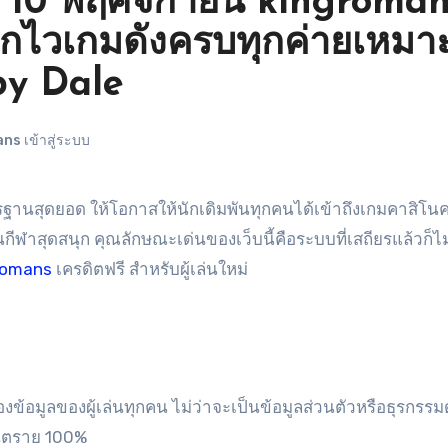
ี 10 พฤศจิกายน kingroma
ตกไวเกมดังครบทุกค่ายเหมาะ
 by Dale
s เข้าสู่ระบบ
กีฬาสุดสนุก คุณลักษณะเด่นของเว็บนี้คือระบบที่เสถียรแล้วก็ไม
romans
เครดิตฟรี สำหรับผู้เล่นใหม่
งข้อมูลของผู้เล่นทุกคน ไม่ว่าจะเป็นข้อมูลส่วนตัวหรือธุรกรร
อันตราย 100%