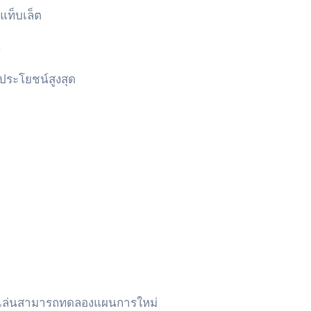
แท็บเล็ต
น
ด้ประโยชน์สูงสุด
ผู้เล่นสามารถทดลองแผนการใหม่