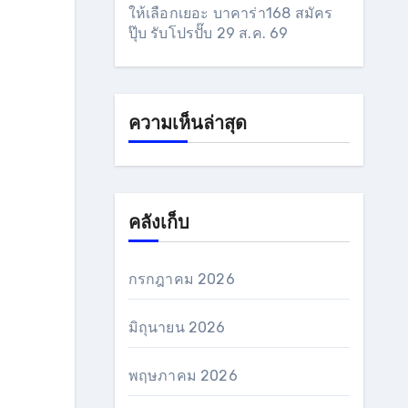
ให้เลือกเยอะ บาคาร่า168 สมัคร
ปุ๊บ รับโปรปั๊บ 29 ส.ค. 69
ความเห็นล่าสุด
คลังเก็บ
กรกฎาคม 2026
มิถุนายน 2026
พฤษภาคม 2026