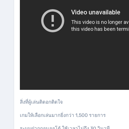
สิ่งที่ผู้เล่นติดอกติดใจ
เกมให้เลือกเล่นมากยิ่งกว่า 1,500 รายการ
ระบบฝากถอนออโต้ ใช้เวลาไม่ถึง 30 วินาที