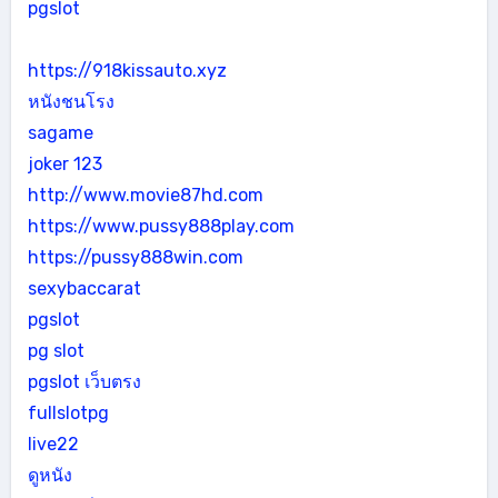
pgslot
https://918kissauto.xyz
หนังชนโรง
sagame
joker 123
http://www.movie87hd.com
https://www.pussy888play.com
https://pussy888win.com
sexybaccarat
pgslot
pg slot
pgslot เว็บตรง
fullslotpg
live22
ดูหนัง