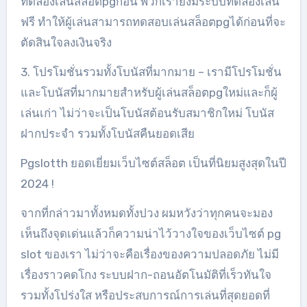
ทดลองเล่นสล็อตpgก่อน พวกเรายังมีระบบทดลองเล่น
ฟรี ทำให้ผู้เล่นสามารถทดสอบเล่นสล็อตpgได้ก่อนที่จะ
ตัดสินใจลงเงินจริง
3. โปรโมชั่นรวมทั้งโบนัสที่มากมาย – เรามีโปรโมชั่น
และโบนัสที่มากมายสำหรับผู้เล่นสล็อตpgใหม่และก็ผู้
เล่นเก่า ไม่ว่าจะเป็นโบนัสต้อนรับสมาชิกใหม่ โบนัส
ฝากประจำ รวมทั้งโบนัสคืนยอดเสีย
Pgslotth ยอดเยี่ยมเว็บไซต์สล็อต เป็นที่นิยมสูงสุดในปี
2024 !
จากที่กล่าวมาทั้งหมดทั้งปวง ผมหวังว่าทุกคนจะมอง
เห็นถึงจุดเด่นแล้วก็ความน่าไว้วางใจของเว็บไซต์ pg
slot ของเรา ไม่ว่าจะคือเรื่องของความปลอดภัย ไม่มี
เรื่องราวคดโกง ระบบฝาก-ถอนอัตโนมัติที่เร็วทันใจ
รวมทั้งโปร่งใส หรือประสบการณ์การเล่นที่สุดยอดที่