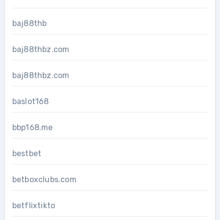
baj88thb
baj88thbz.com
baj88thbz.com
baslot168
bbp168.me
bestbet
betboxclubs.com
betflixtikto