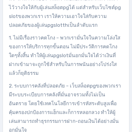
ไว้วางใจให้กับผู้เล่นสล็อตpgได้ แต่สำหรับเว็บไซต์pg
slotของพวกเรา เราให้ความเอาใจใส่กับความ
ปลอดภัยของผู้เล่นpgslotthเป็นลำดับแรก
1. ไม่มีเรื่องราวคดโกง – พวกเรามั่นใจในความโล่งใส
ของการให้บริการทุกขั้นตอน ไม่มีประวัติการคดโกง
ใดๆทั้งสิ้น ทำให้ผู้เล่นpgslotมั่นอกมั่นใจได้ว่าเงินที่
ฝากเข้ามาจะถูกใช้สำหรับในการพนันอย่างโปร่งใส
แล้วก็ยุติธรรม
2. ระบบการคลังที่ปลอดภัย – เว็บสล็อตpgของพวกเรา
มีระบบระเบียบการคลังที่มั่นอาจรวมทั้งไม่เป็น
อันตราย โดยใช้เทคโนโลยีการเข้ารหัสระดับสูงเพื่อ
คุ้มครองปกป้องการแฮ็กและก็การหลอกลวง ทำให้ผู้
เล่นสามารถทำธุรกรรมการฝาก-ถอนเงินได้อย่างมั่น
อกมั่นใจ