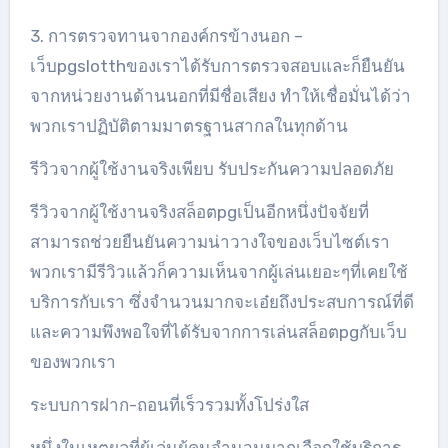
3. การตรวจทานจากองค์กรข้างนอก –
เว็บpgslotthของเราได้รับการตรวจสอบและก็ยืนยัน
จากหน่วยงานด้านนอกที่มีชื่อเสียง ทำให้เชื่อมั่นได้ว่า
พวกเราปฏิบัติตามมาตรฐานสากลในทุกด้าน
รีวิวจากผู้ใช้งานจริงเพียบ รับประกันความปลอดภัย
รีวิวจากผู้ใช้งานจริงสล็อตpgเป็นอีกหนึ่งปัจจัยที่
สามารถช่วยยืนยันความน่าวางใจของเว็บไซต์เรา
พวกเรามีรีวิวแล้วก็ความเห็นจากผู้เล่นเยอะๆที่เคยใช้
บริการกับเรา ซึ่งจำนวนมากจะเอ๋ยถึงประสบการณ์ที่ดี
และความพึงพอใจที่ได้รับจากการเล่นสล็อตpgกับเว็บ
ของพวกเรา
ระบบการฝาก-ถอนที่เร็วรวมทั้งโปร่งใส
หนึ่งในเหตุผลที่ผู้เล่นผู้คนจำนวนมากเลือกใช้บริการ