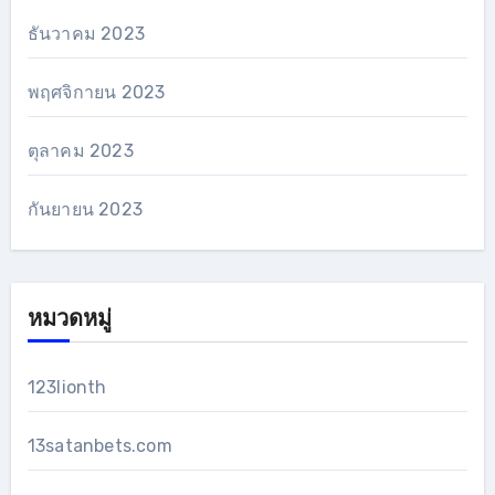
ธันวาคม 2023
พฤศจิกายน 2023
ตุลาคม 2023
กันยายน 2023
หมวดหมู่
123lionth
13satanbets.com