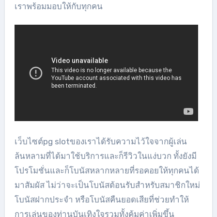
เราพร้อมมอบให้กับทุกคน
เว็บไซต์pg slotของเราได้รับความไว้ใจจากผู้เล่น
ล้นหลามที่ได้มาใช้บริการและก็รีวิวในแง่บวก ทั้งยังมี
โปรโมชั่นและก็โบนัสหลากหลายที่รอคอยให้ทุกคนได้
มาสัมผัส ไม่ว่าจะเป็นโบนัสต้อนรับสำหรับสมาชิกใหม่
โบนัสฝากประจำ หรือโบนัสคืนยอดเสียที่ช่วยทำให้
การเล่นของท่านบันเทิงใจรวมทั้งคุ้มค่าเพิ่มขึ้น