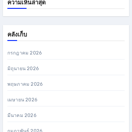
ความเห็นล่าสุด
คลังเก็บ
กรกฎาคม 2026
มิถุนายน 2026
พฤษภาคม 2026
เมษายน 2026
มีนาคม 2026
กุมภาพันธ์ 2026