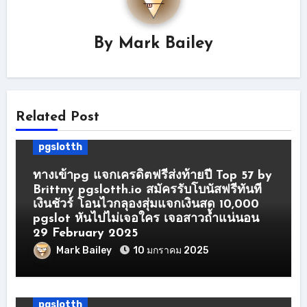
By
Mark Bailey
Related Post
pgslotth
ทางเข้าpg แจกเครดิตฟรีส่งท้ายปี Top 57 by
Brittny pgslotth.io สมัครรับโบนัสฟรีทันที
เงินชัวร์ โอนไวกลุองสุ่มแจกเงินสด 10,000
pgslot หันไปไม่เจอใคร เจอสาวถ้ำแน่นอน
29 February 2025
Mark Bailey
10 มกราคม 2025
pgslotth