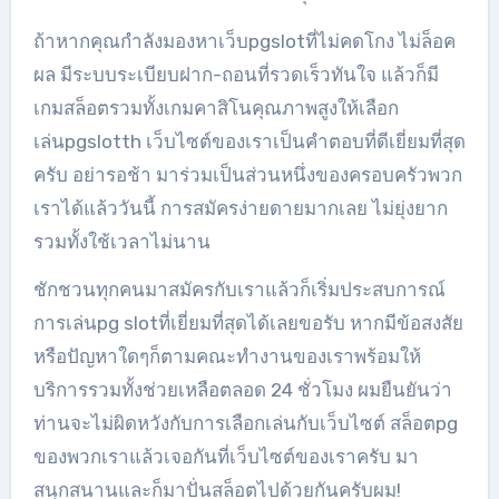
ถ้าหากคุณกำลังมองหาเว็บpgslotที่ไม่คดโกง ไม่ล็อค
ผล มีระบบระเบียบฝาก-ถอนที่รวดเร็วทันใจ แล้วก็มี
เกมสล็อตรวมทั้งเกมคาสิโนคุณภาพสูงให้เลือก
เล่นpgslotth เว็บไซต์ของเราเป็นคำตอบที่ดีเยี่ยมที่สุด
ครับ อย่ารอช้า มาร่วมเป็นส่วนหนึ่งของครอบครัวพวก
เราได้แล้ววันนี้ การสมัครง่ายดายมากเลย ไม่ยุ่งยาก
รวมทั้งใช้เวลาไม่นาน
ชักชวนทุกคนมาสมัครกับเราแล้วก็เริ่มประสบการณ์
การเล่นpg slotที่เยี่ยมที่สุดได้เลยขอรับ หากมีข้อสงสัย
หรือปัญหาใดๆก็ตามคณะทำงานของเราพร้อมให้
บริการรวมทั้งช่วยเหลือตลอด 24 ชั่วโมง ผมยืนยันว่า
ท่านจะไม่ผิดหวังกับการเลือกเล่นกับเว็บไซต์ สล็อตpg
ของพวกเราแล้วเจอกันที่เว็บไซต์ของเราครับ มา
สนุกสนานและก็มาปั่นสล็อตไปด้วยกันครับผม!