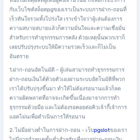
กับเว็บไซต์สล็อตpgของเราเป็นระบบการฝาก-ถอนที่
เร็วทันใจรวมทั้งโปร่งใส เราเข้าใจว่าผู้เล่นต้องการ
ความสบายสบายแล้วก็ความมั่นใจและความเชื่อมั่น
สำหรับการทำธุรกรรมการคลัง ด้วยเหตุนั้นพวกเราก็
เลยปรับปรุงระบบให้มีความรวดเร็วและก็ไม่เป็น
อันตราย
1.ฝาก-ถอนอัตโนมัติ – ผู้เล่นสามารถทำธุรกรรมการ
ฝาก-ถอนเงินได้ด้วยตัวเองผ่านระบบอัตโนมัติที่พวก
เราได้ปรับปรุงขึ้นมา ทำให้ไม่ต้องรอนานแล้วก็ลด
ความผิดพลาดที่อาจจะเกิดขึ้นเนื่องมาจากการทำ
ธุรกรรมด้วยมือ และไม่ต้องรอคอยต่อคิวเจ้ากี้เจ้าการ
แอดไม่นเพื่อดำเนินการให้รอนาน
2. ไม่มีอย่างต่ำในการฝาก-ถอน – เว็บ
pgslot
ของเรา
ไม่มีการกำหนดขั้นต่ำสำหรับเพื่อการฝาก-ถอนเงิน