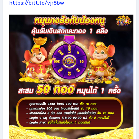
https://bitt.to/vjr8bw