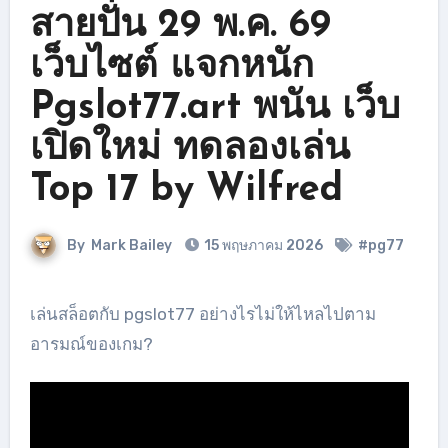
สายปั่น 29 พ.ค. 69
เว็บไซต์ แจกหนัก
Pgslot77.art พนัน เว็บ
เปิดใหม่ ทดลองเล่น
Top 17 by Wilfred
By
Mark Bailey
15 พฤษภาคม 2026
#pg77
เล่นสล็อตกับ pgslot77 อย่างไรไม่ให้ไหลไปตาม
อารมณ์ของเกม?