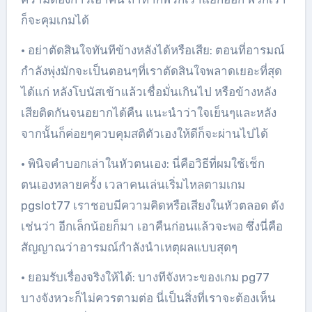
ก็จะคุมเกมได้
• อย่าตัดสินใจทันทีข้างหลังได้หรือเสีย: ตอนที่อารมณ์
กำลังพุ่งมักจะเป็นตอนๆที่เราตัดสินใจพลาดเยอะที่สุด
ได้แก่ หลังโบนัสเข้าแล้วเชื่อมั่นเกินไป หรือข้างหลัง
เสียติดกันจนอยากได้คืน แนะนำว่าใจเย็นๆและหลัง
จากนั้นก็ค่อยๆควบคุมสติตัวเองให้ดีก็จะผ่านไปได้
• พินิจคำบอกเล่าในหัวตนเอง: นี่คือวิธีที่ผมใช้เช็ก
ตนเองหลายครั้ง เวลาคนเล่นเริ่มไหลตามเกม
pgslot77 เราชอบมีความคิดหรือเสียงในหัวตลอด ดัง
เช่นว่า อีกเล็กน้อยก็มา เอาคืนก่อนแล้วจะพอ ซึ่งนี่คือ
สัญญาณว่าอารมณ์กำลังนำเหตุผลแบบสุดๆ
• ยอมรับเรื่องจริงให้ได้: บางทีจังหวะของเกม pg77
บางจังหวะก็ไม่ควรตามต่อ นี่เป็นสิ่งที่เราจะต้องเห็น