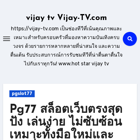
Skip
to
vijay tv Vijay-TV.com
content
https://vijay-tv.com เป็นช่องทีวีที่เน้นคุณภาพและ
เหมาะสำหรับครอบครัวที่มองหาความบันเทิงครบ
วงจร ด้วยรายการหลากหลายที่น่าสนใจ และความ
ตื่นเต้น รับประสบการณ์การรับชมทีวีที่น่าตื่นตาตื่นใจ
ไปกับเราทุกวัน! www.hot star vijay tv
pgslot77
Pg77 สล็อตเว็บตรงสุด
ปัง เล่นง่าย ไม่ซับซ้อน
เหมาะทั้งมือใหม่และ