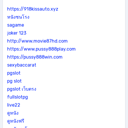
https://918kissauto.xyz
หนังชนโรง
sagame
joker 123
http://www.movie87hd.com
https://www.pussy888play.com
https://pussy888win.com
sexybaccarat
pgslot
pg slot
pgslot เว็บตรง
fullslotpg
live22
ดูหนัง
ดูหนังฟรี