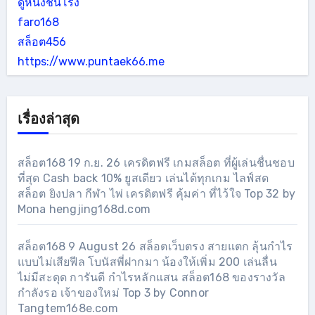
ดูหนังชนโรง
faro168
สล็อต456
https://www.puntaek66.me
เรื่องล่าสุด
สล็อต168 19 ก.ย. 26 เครดิตฟรี เกมสล็อต ที่ผู้เล่นชื่นชอบ
ที่สุด Cash back 10% ยูสเดียว เล่นได้ทุกเกม ไลฟ์สด
สล็อต ยิงปลา กีฬา ไพ่ เครดิตฟรี คุ้มค่า ที่ไว้ใจ Top 32 by
Mona hengjing168d.com
สล็อต168 9 August 26 สล็อตเว็บตรง สายแตก ลุ้นกำไร
แบบไม่เสียฟีล โบนัสพี่ฝากมา น้องให้เพิ่ม 200 เล่นลื่น
ไม่มีสะดุด การันตี กำไรหลักแสน สล็อต168 ของรางวัล
กำลังรอ เจ้าของใหม่ Top 3 by Connor
Tangtem168e.com