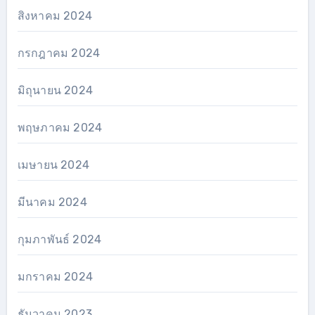
สิงหาคม 2024
กรกฎาคม 2024
มิถุนายน 2024
พฤษภาคม 2024
เมษายน 2024
มีนาคม 2024
กุมภาพันธ์ 2024
มกราคม 2024
ธันวาคม 2023