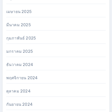
เมษายน 2025
มีนาคม 2025
กุมภาพันธ์ 2025
มกราคม 2025
ธันวาคม 2024
พฤศจิกายน 2024
ตุลาคม 2024
กันยายน 2024