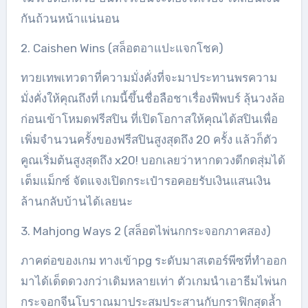
กันถ้วนหน้าแน่นอน
2. Caishen Wins (สล็อตอาแปะแจกโชค)
ทวยเทพเทวดาที่ความมั่งคั่งที่จะมาประทานพรความ
มั่งคั่งให้คุณถึงที่ เกมนี้ขึ้นชื่อลือชาเรื่องฟีพบร์ ลุ้นวงล้อ
ก่อนเข้าโหมดฟรีสปิน ที่เปิดโอกาสให้คุณได้สปินเพื่อ
เพิ่มจำนวนครั้งของฟรีสปินสูงสุดถึง 20 ครั้ง แล้วก็ตัว
คูณเริ่มต้นสูงสุดถึง x20! บอกเลยว่าหากดวงดีกดสุ่มได้
เต็มแม็กซ์ จัดแจงเปิดกระเป๋ารอคอยรับเงินแสนเงิน
ล้านกลับบ้านได้เลยนะ
3. Mahjong Ways 2 (สล็อตไพ่นกกระจอกภาคสอง)
ภาคต่อของเกม ทางเข้าpg ระดับมาสเตอร์พีซที่ทำออก
มาได้เด็ดดวงกว่าเดิมหลายเท่า ตัวเกมนำเอาธีมไพ่นก
กระจอกจีนโบราณมาประสมประสานกับกราฟิกสุดล้ำ