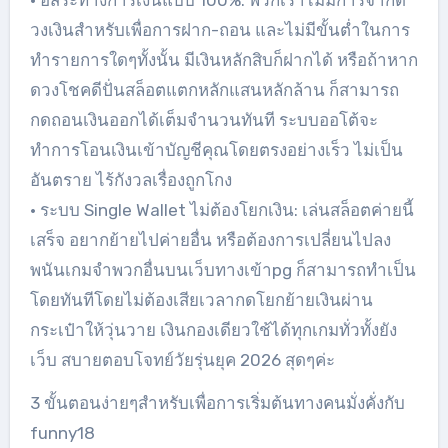
วงเงินสำหรับเพื่อการฝาก-ถอน และไม่มีขั้นต่ำในการ
ทำรายการใดๆทั้งนั้น มีเงินหลักสิบก็ฝากได้ หรือถ้าหาก
ดวงโชคดีปั่นสล็อตแตกหลักแสนหลักล้าน ก็สามารถ
กดถอนเงินออกได้เต็มจำนวนทันที ระบบออโต้จะ
ทำการโอนเงินเข้าบัญชีคุณโดยตรงอย่างเร็ว ไม่เป็น
อันตราย ไร้กังวลเรื่องถูกโกง
• ระบบ Single Wallet ไม่ต้องโยกเงิน: เล่นสล็อตค่ายนี้
เสร็จ อยากย้ายไปค่ายอื่น หรือต้องการเปลี่ยนไปลง
พนันเกมจำพวกอื่นบนเว็บทางเข้าpg ก็สามารถทำเป็น
โดยทันทีโดยไม่ต้องเสียเวลากดโยกย้ายเงินผ่าน
กระเป๋าให้วุ่นวาย เงินกองเดียวใช้ได้ทุกเกมทั่วทั้งยัง
เว็บ สบายตอบโจทย์วัยรุ่นยุค 2026 สุดๆค่ะ
3 ขั้นตอนง่ายๆสำหรับเพื่อการเริ่มต้นทางคนมั่งคั่งกับ
funny18