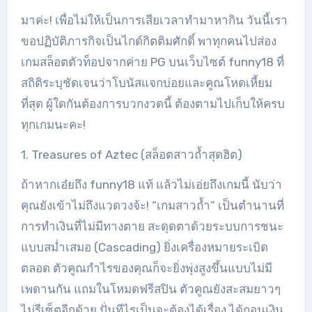
มาค่ะ! เพื่อไม่ให้เป็นการเสียเวลาทำมาหากิน วันนี้เรา
ขอปฏิบัติภารกิจเป็นไกด์กิตติมศักดิ์ พาทุกคนไปส่อง
เกมสล็อตตัวท็อปจากค่าย PG บนเว็บไซต์ funny18 ที่
สถิติระบุชัดเจนว่าโบนัสแจกบ่อยและคูณโหดเหี้ยม
ที่สุด ผู้ใดกันต้องการบวกงวดนี้ ต้องตามไปเก็บให้ครบ
ทุกเกมนะคะ!
1. Treasures of Aztec (สล็อตสาวถ้ำสุดฮิต)
ถ้าหากเอ๋ยถึง funny18 แท้ แล้วไม่เอ่ยถึงเกมนี้ นับว่า
คุณยังเข้าไม่ถึงแวดวงจ้ะ! “เกมสาวถ้ำ” เป็นตํานานที่
การทำเงินที่ไม่มีทางตาย สะดุดตาด้วยระบบการชนะ
แบบสม่ำเสมอ (Cascading) ยิ่งเครื่องหมายระเบิด
ตลอด ตัวคูณกำไรของคุณก็จะยิ่งพุ่งสูงขึ้นแบบไม่มี
เพดานกัน แถมในโหมดฟรีสปิน ตัวคูณยังสะสมยาวๆ
ไม่รีเซ็ตอีกด้วย ปั่นทีไรเป็นจะต้องได้เรื่อง ได้ถอนเงิน