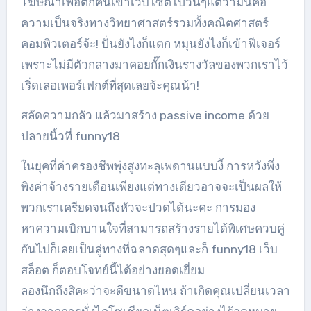
โฆษณาเพื่อตกคนเข้าเว็บไซต์ไปวันๆแต่ว่ามันคือ
ความเป็นจริงทางวิทยาศาสตร์รวมทั้งคณิตศาสตร์
คอมพิวเตอร์จ้ะ! ปั่นยังไงก็แตก หมุนยังไงก็เข้าฟีเจอร์
เพราะไม่มีตัวกลางมาคอยกั๊กเงินรางวัลของพวกเราไว้
เริ่ดเลอเพอร์เฟกต์ที่สุดเลยจ้ะคุณน้า!
สลัดความกลัว แล้วมาสร้าง passive income ด้วย
ปลายนิ้วที่ funny18
ในยุคที่ค่าครองชีพพุ่งสูงทะลุเพดานแบบงี้ การหวังพึ่ง
พิงค่าจ้างรายเดือนเพียงแต่ทางเดียวอาจจะเป็นผลให้
พวกเราเครียดจนถึงหัวจะปวดได้นะคะ การมอง
หาความเบิกบานใจที่สามารถสร้างรายได้พิเศษควบคู่
กันไปก็เลยเป็นลู่ทางที่ฉลาดสุดๆและก็ funny18 เว็บ
สล็อต ก็ตอบโจทย์นี้ได้อย่างยอดเยี่ยม
ลองนึกถึงสิคะว่าจะดีขนาดไหน ถ้าเกิดคุณเปลี่ยนเวลา