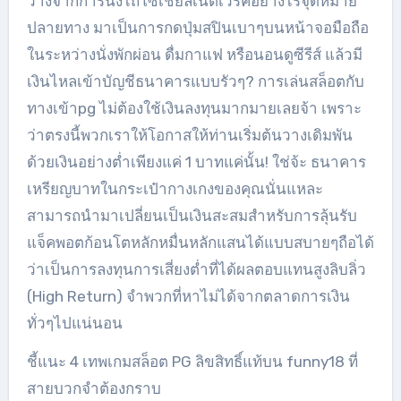
ว่างจากการนั่งไถโซเชียลเน็ตเวิร์คอย่างไร้จุดหมาย
ปลายทาง มาเป็นการกดปุ่มสปินเบาๆบนหน้าจอมือถือ
ในระหว่างนั่งพักผ่อน ดื่มกาแฟ หรือนอนดูซีรีส์ แล้วมี
เงินไหลเข้าบัญชีธนาคารแบบรัวๆ? การเล่นสล็อตกับ
ทางเข้าpg ไม่ต้องใช้เงินลงทุนมากมายเลยจ้า เพราะ
ว่าตรงนี้พวกเราให้โอกาสให้ท่านเริ่มต้นวางเดิมพัน
ด้วยเงินอย่างต่ำเพียงแค่ 1 บาทแค่นั้น! ใช่จ้ะ ธนาคาร
เหรียญบาทในกระเป๋ากางเกงของคุณนั่นแหละ
สามารถนำมาเปลี่ยนเป็นเงินสะสมสำหรับการลุ้นรับ
แจ็คพอตก้อนโตหลักหมื่นหลักแสนได้แบบสบายๆถือได้
ว่าเป็นการลงทุนการเสี่ยงต่ำที่ได้ผลตอบแทนสูงลิบลิ่ว
(High Return) จำพวกที่หาไม่ได้จากตลาดการเงิน
ทั่วๆไปแน่นอน
ชี้แนะ 4 เทพเกมสล็อต PG ลิขสิทธิ์แท้บน funny18 ที่
สายบวกจำต้องกราบ