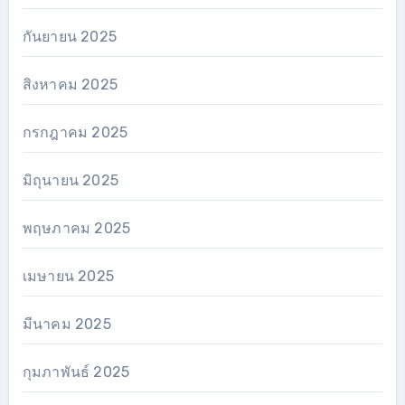
กันยายน 2025
สิงหาคม 2025
กรกฎาคม 2025
มิถุนายน 2025
พฤษภาคม 2025
เมษายน 2025
มีนาคม 2025
กุมภาพันธ์ 2025