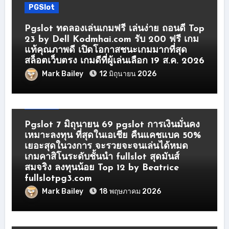
PGSlot
Pgslot ทดลองเล่นเกมฟรี เล่นง่าย ถอนดี Top
23 by Dell Kodmhai.com รับ 200 ฟรี เกม
แท้คุณภาพดี เปิดโอกาสชนะเกมมากที่สุด
สล็อตเว็บตรง เกมดีที่ผู้เล่นเลือก 19 ส.ค. 2026
Mark Bailey
12 มิถุนายน 2026
PGSlot
Pgslot 7 มิถุนายน 69 pgslot การเงินมั่นคง
เหมาะลงทุน ที่สุดในเอเชีย คืนแคชแบค 50%
เยอะสุดในวงการ จะรวยจะจนเล่นได้หมด
เกมคาสิโนระดับชั้นนำ fullslot สุดมันส์
สมจริง ลงทุนน้อย Top 12 by Beatrice
fullslotpg3.com
Mark Bailey
18 พฤษภาคม 2026