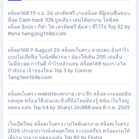
สล็อต168 19 ก.ย. 26 เครดิตฟรี เกมสล็อต ที่ผู้เล่นชื่นชอบ
ที่สุด Cash back 10% ยูสเดียว เล่นได้ทุกเกม ไลฟ์สด
สล็อต ยิงปลา กีฬา ไพ่ เครดิตฟรี คุ้มค่า ที่ไว้ใจ Top 32 by
Mona hengjing168d.com
สล็อต168 9 August 26 สล็อตเว็บตรง สายแตก ลุ้นกำไร
แบบไม่เสียฟีล โบนัสพี่ฝากมา น้องให้เพิ่ม 200 เล่นลื่น
ไม่มีสะดุด การันตี กำไรหลักแสน สล็อต168 ของรางวัล
กำลังรอ เจ้าของใหม่ Top 3 by Connor
Tangtem168e.com
สล็อตเว็บตรง websiteแตกง่าย เจาะลึก สล็อต เกมยอดฮิต
แห่งยุค พร้อมวิธีเล่นและสิ่งที่มือใหม่ต้องรู้ พนัน เว็บใหญ่
ทดลองเล่น Top 64 by Sharyl Jin888.asia 8 ก.ค. 2569
เว็บเปิดใหม่ สล็อตเว็บตรง เวปไซต์แตกง่าย สล็อตเว็บตรง
2026 ประสบการณ์เล่นยุคใหม่ ระบบเสถียร พร้อมเกมให้
เลือกมากมาย ทดลองเล่น Top 82 by Elisha