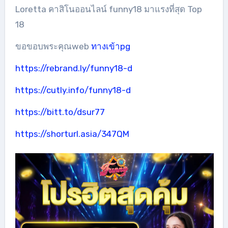
Loretta คาสิโนออนไลน์ funny18 มาแรงที่สุด Top
18
ขอขอบพระคุณweb
ทางเข้าpg
https://rebrand.ly/funny18-d
https://cutly.info/funny18-d
https://bitt.to/dsur77
https://shorturl.asia/347QM