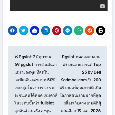
แนะแนว
Pgslot 7 มิถุนายน
Pgslot ทดลองเล่นเกม
เรื่อง
69 pgslot การเงินมั่นคง
ฟรี เล่นง่าย ถอนดี Top
เหมาะลงทุน ที่สุดใน
23 by Dell
เอเชีย คืนแคชแบค 50%
Kodmhai.com รับ 200
เยอะสุดในวงการ จะรวย
ฟรี เกมแท้คุณภาพดี เปิด
จะจนเล่นได้หมด เกมคาสิ
โอกาสชนะเกมมากที่สุด
โนระดับชั้นนำ fullslot
สล็อตเว็บตรง เกมดีที่ผู้
สุดมันส์ สมจริง ลงทุน
เล่นเลือก 19 ส.ค. 2026