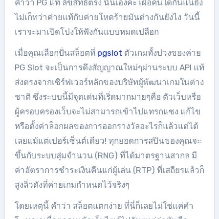
คำว่า PG แท้ ลิขสิทธิ์ตรง นั่นเองค่ะ เผื่อคนใดกันแน่ยัง
ไม่เก็ทว่าค่ายแท้กับค่ายโหดร้ายมันต่างกันยังไง วันนี้
เราจะมาเปิดโปงให้ฟังกันแบบหมดเปลือก
เมื่อคุณเลือกปั่นสล็อตที่
pgslot
ตัวเกมทั้งปวงของค่าย
PG Slot จะเป็นการดึงสัญญาณใหม่ๆผ่านระบบ API แท้
ส่งตรงจากเซิร์ฟเวอร์หลักของบริษัทผู้พัฒนาเกมในต่าง
ชาติ ซึ่งระบบนี้มีจุดเด่นที่เริ่ดมากมายๆคือ ตัวเว็บหรือ
ผู้ครอบครองเว็บจะไม่สามารถเข้าไปแทรกแซง แก้ไข
หรือตั้งค่าล็อกผลของการออกรางวัลอะไรก็แล้วแต่ได้
เลยแม้แต่เปอร์เซ็นต์เดียว! ทุกยอดการสปินของคุณจะ
ขึ้นกับระบบสุ่มจำนวน (RNG) ที่ได้มาตรฐานสากล มี
ค่าอัตราการชำระเงินคืนแก่ผู้เล่น (RTP) ที่เสถียรแล้วก็
สูงลิ่วดังที่ค่ายเกมกำหนดไว้จริงๆ
โดยเหตุนี้ คำว่า สล็อตแตกง่าย ที่นี่ก็เลยไม่ใช่แค่คำ