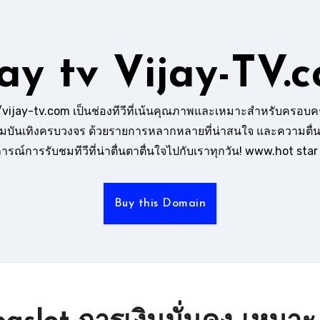
jay tv Vijay-TV.
/vijay-tv.com เป็นช่องทีวีที่เน้นคุณภาพและเหมาะสำหรับครอบคร
บันเทิงครบวงจร ด้วยรายการหลากหลายที่น่าสนใจ และความตื่นเ
รณ์การรับชมทีวีที่น่าตื่นตาตื่นใจไปกับเราทุกวัน! www.hot star 
Buy this Domain