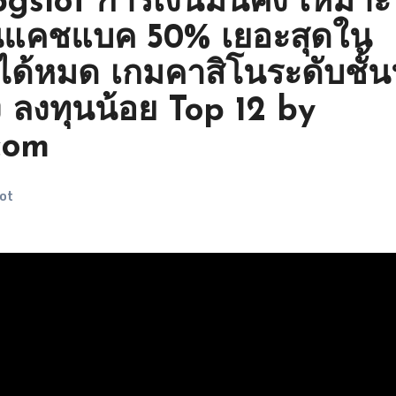
pgslot การเงินมั่นคง เหมาะ
 คืนแคชแบค 50% เยอะสุดใน
ด้หมด เกมคาสิโนระดับชั้
ิง ลงทุนน้อย Top 12 by
.com
lot