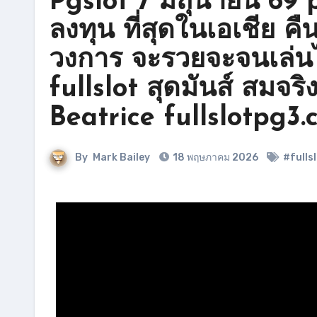
Pgslot 7 มิถุนายน 69 
ลงทุน ที่สุดในเอเชีย
วงการ จะรวยจะจนเล่นไ
fullslot สุดมันส์ สมจร
Beatrice fullslotpg3
By
Mark Bailey
18 พฤษภาคม 2026
#fulls