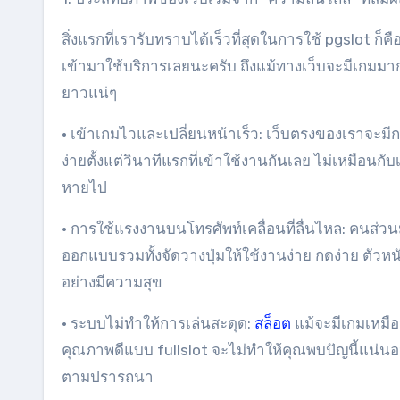
สิ่งแรกที่เรารับทราบได้เร็วที่สุดในการใช้ pgslot ก็ค
เข้ามาใช้บริการเลยนะครับ ถึงแม้ทางเว็บจะมีเกมมากม
ยาวแน่ๆ
• เข้าเกมไวและเปลี่ยนหน้าเร็ว: เว็บตรงของเราจะมีก
ง่ายตั้งแต่วินาทีแรกที่เข้าใช้งานกันเลย ไม่เหมือนก
หายไป
• การใช้แรงงานบนโทรศัพท์เคลื่อนที่ลื่นไหล: คนส่ว
ออกแบบรวมทั้งจัดวางปุ่มให้ใช้งานง่าย กดง่าย ตัวห
อย่างมีความสุข
• ระบบไม่ทำให้การเล่นสะดุด:
สล็อต
แม้จะมีเกมเหมือน
คุณภาพดีแบบ fullslot จะไม่ทำให้คุณพบปัญนี้แน่นอน
ตามปรารถนา