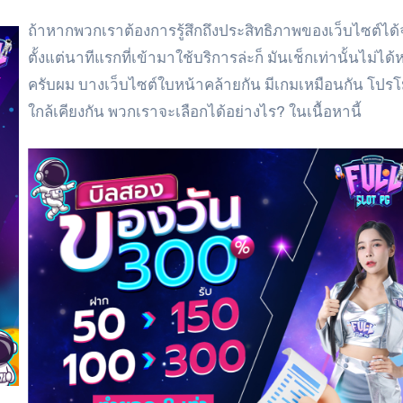
ถ้าหากพวกเราต้องการรู้สึกถึงประสิทธิภาพของเว็บไซต์ได้
ตั้งแต่นาทีแรกที่เข้ามาใช้บริการล่ะก็ มันเช็กเท่านั้นไม่ได
ครับผม บางเว็บไซต์ใบหน้าคล้ายกัน มีเกมเหมือนกัน โปรโ
ใกล้เคียงกัน พวกเราจะเลือกได้อย่างไร? ในเนื้อหานี้