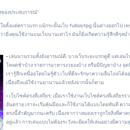
นื่องของประสบการณ์”
ตั้งแต่คราวแรก แม้กระนั้นเว็บ fullslotpg นั้นต่างออกไป เพ
่ายิ่งคุณใช้งานบนเว็บนานเท่าไร มันก็ยิ่งเกิดความรู้สึกดีๆสม
• เล่นนานรวมทั้งยังอารมณ์ดี: บางเว็บระยะแรกดูดี แต่เล่นไ
โหลดช้าบ้าง รายการอาหารงวยงงบ้าง หรือมีปัญหาบ้าง จุดนี
เรารู้สึกเหนื่อยโดยไม่รู้ตัว เว็บที่ดีจะรักษาความลื่นไถลได้อย
เนื่องถึงแม้ใช้งานมานานแล้วหลังจากนั้นก็ตาม
• เว็บไซต์ตรงที่เสถียร: เมื่อเราใช้งานเว็บไซต์ตรงที่เสถียรรวม
อันตราย เราจะเริ่มคุ้นมือและก็ใช้งานได้แบบโดยทันที ความรู
ตรงนี้สำคัญมากนะครับ เนื่องจากว่าสมองเราถูกใจสิ่งที่คาด
อยู่แล้ว การเล่นแบบไม่ต้องระวังจะมีผลให้เล่นอย่างมีความส