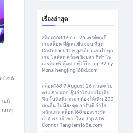
เรื่องล่าสุด
สล็อต168 19 ก.ย. 26 เครดิตฟรี
เกมสล็อต ที่ผู้เล่นชื่นชอบ ที่สุด
Cash back 10% ยูสเดียว เล่นได้ทุก
เกม ไลฟ์สด สล็อต ยิงปลา กีฬา ไพ่
เครดิตฟรี คุ้มค่า ที่ไว้ใจ Top 32 by
Mona hengjing168d.com
ว็บไซต์
สล็อต168 9 August 26 สล็อตเว็บ
ตรง สายแตก ลุ้นกำไรแบบไม่เสีย
ฟีล โบนัสพี่ฝากมา น้องให้เพิ่ม 200
ายนี่
เล่นลื่น ไม่มีสะดุด การันตี กำไร
าวแน่ๆ
หลักแสน สล็อต168 ของรางวัล
กำลังรอ เจ้าของใหม่ Top 3 by
Connor Tangtem168e.com