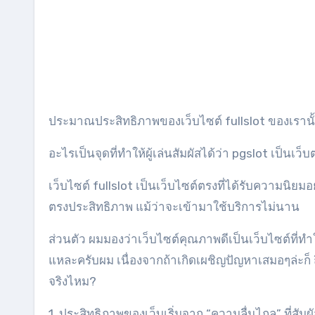
ประมาณประสิทธิภาพของเว็บไซต์ fullslot ของเรานั
อะไรเป็นจุดที่ทำให้ผู้เล่นสัมผัสได้ว่า pgslot เป็น
เว็บไซต์ fullslot เป็นเว็บไซต์ตรงที่ได้รับความนิยมอยู่
ตรงประสิทธิภาพ แม้ว่าจะเข้ามาใช้บริการไม่นาน
ส่วนตัว ผมมองว่าเว็บไซต์คุณภาพดีเป็นเว็บไซต์ที่ทำให
แหละครับผม เนื่องจากถ้าเกิดเผชิญปัญหาเสมอๆล่ะก็
จริงไหม?
1. ประสิทธิภาพของเว็บเริ่มจาก “ความลื่นไถล” ที่สัมผ