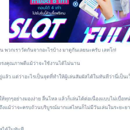
้น พวกเราวัดกันจากอะไรบ้าง มาดูกันเลยนะครับ เลทโก!
เว็บตรงคุณภาพดีแม้ว่าจะใช้งานได้ไม่นาน
แล้ว แต่ว่าอะไรเป็นจุดที่ทำให้ผู้เล่นสัมผัสได้ในทันทีว่านี่เป็นเ
้ทุกๆอย่างมองง่าย ลื่นไหล แล้วก็เล่นได้ต่อเนื่องแบบไม่เบื่อหน่
 ถึงแม้ว่าจะครบถ้วนบริบูรณ์มากแค่ไหนก็ไม่มีวันเล่นในระยะย
ัสได้ในทันที