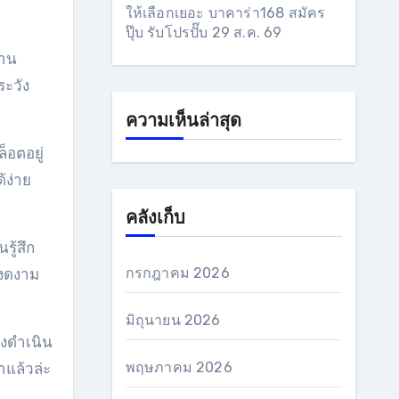
ให้เลือกเยอะ บาคาร่า168 สมัคร
ปุ๊บ รับโปรปั๊บ 29 ส.ค. 69
นาน
ระวัง
ความเห็นล่าสุด
็อตอยู่
้ง่าย
คลังเก็บ
รู้สึก
กรกฎาคม 2026
ดงดงาม
มิถุนายน 2026
างดำเนิน
พฤษภาคม 2026
ำแล้วล่ะ