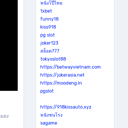
หนังโป๊ไทย
1xbet
funny18
kiss918
pg slot
joker123
สล็อต777
tokyoslot88
https://betwayvietnam.com
https://jokerasia.net
https://moodeng.in
pgslot
https://918kissauto.xyz
หนังชนโรง
ะมอง
sagame