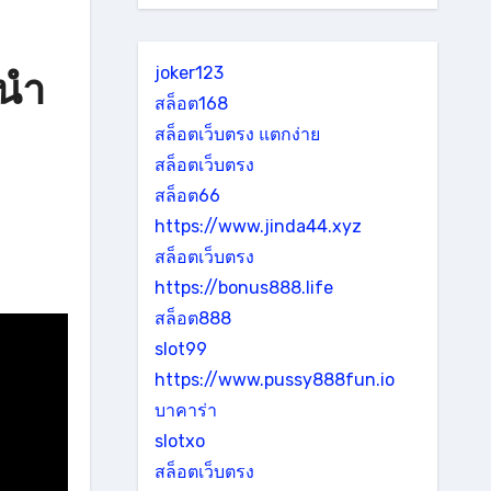
joker123
นนำ
สล็อต168
สล็อตเว็บตรง แตกง่าย
สล็อตเว็บตรง
สล็อต66
https://www.jinda44.xyz
สล็อตเว็บตรง
https://bonus888.life
สล็อต888
slot99
https://www.pussy888fun.io
บาคาร่า
slotxo
สล็อตเว็บตรง