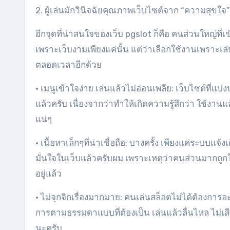
2. ผู้เล่นมักวินิจฉัยคุณภาพเว็บไซต์จาก “ความสุข
อีกจุดที่น่าสนใจของเว็บ pgslot ก็คือ คนส่วนใหญ่ที่
เพราะเว็บงามเพียงแค่นั้น แต่ว่าเลือกใช้งานเพราะเล่น
ตลอดเวลาอีกด้วย
• เมนูเข้าใจง่าย เล่นแล้วไม่อ่อนเพลีย: เว็บไซต์ที่
แล้วครับ เนื่องจากว่าทำให้เกิดความรู้สึกว่า ใช้งานแ
แน่ๆ
• เนื้อหาเล็กๆที่น่าเชื่อถือ: บางครั้ง เพียงแค่ระบบแ
มั่นใจในเว็บแล้วครับผม เพราะเหตุว่าคนส่วนมากถู
อยู่แล้ว
• ไม่จุกจิกเรื่องมากมาย: คนเล่นสล็อตไม่ได้ต้องกา
การตามธรรมดาแบบที่ต้องเป็น เล่นแล้วลื่นไหล ไม่เส
นะครับ