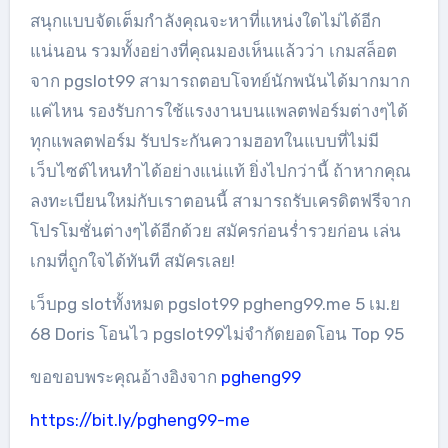
สนุกแบบจัดเต็มกำลังคุณจะหาที่แหน่งใดไม่ได้อีก
แน่นอน รวมทั้งอย่างที่คุณมองเห็นแล้วว่า เกมสล็อต
จาก pgslot99 สามารถตอบโจทย์นักพนันได้มากมาก
แค่ไหน รองรับการใช้แรงงานบนแพลตฟอร์มต่างๆได้
ทุกแพลตฟอร์ม รับประกันความฮอทในแบบที่ไม่มี
เว็บไซต์ไหนทำได้อย่างแน่แท้ ยิ่งไปกว่านี้ ถ้าหากคุณ
ลงทะเบียนใหม่กับเราตอนนี้ สามารถรับเครดิตฟรีจาก
โปรโมชั่นต่างๆได้อีกด้วย สมัครก่อนร่ำรวยก่อน เล่น
เกมที่ถูกใจได้ทันที สมัครเลย!
เว็บpg slotทั้งหมด pgslot99 pgheng99.me 5 เม.ย
68 Doris โอนไว pgslot99ไม่จำกัดยอดโอน Top 95
ขอขอบพระคุณอ้างอิงจาก
pgheng99
https://bit.ly/pgheng99-me