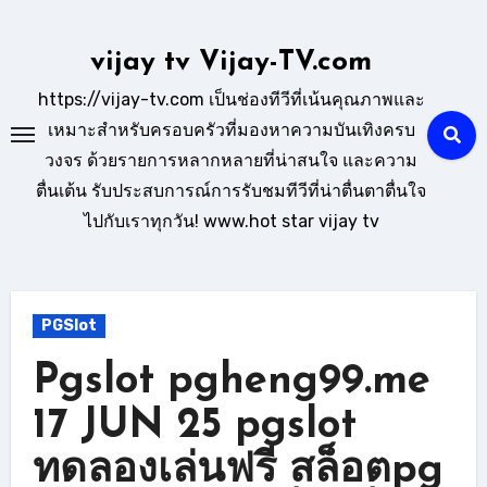
Skip
to
vijay tv Vijay-TV.com
content
https://vijay-tv.com เป็นช่องทีวีที่เน้นคุณภาพและ
เหมาะสำหรับครอบครัวที่มองหาความบันเทิงครบ
วงจร ด้วยรายการหลากหลายที่น่าสนใจ และความ
ตื่นเต้น รับประสบการณ์การรับชมทีวีที่น่าตื่นตาตื่นใจ
ไปกับเราทุกวัน! www.hot star vijay tv
PGSlot
Pgslot pgheng99.me
17 JUN 25 pgslot
ทดลองเล่นฟรี สล็อตpg