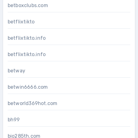
betboxclubs.com
betflixtikto
betflixtikto.info
betflixtikto.info
betway
betwin6666.com
betworld369hot.com
bh99
bio285th.com