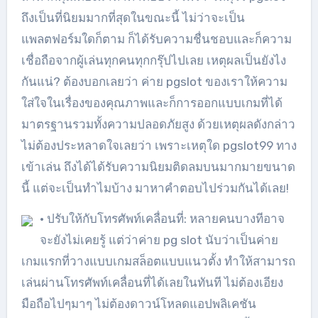
ถึงเป็นที่นิยมมากที่สุดในขณะนี้ ไม่ว่าจะเป็น
แพลตฟอร์มใดก็ตาม ก็ได้รับความชื่นชอบและก็ความ
เชื่อถือจากผู้เล่นทุกคนทุกกรุ๊ปไปเลย เหตุผลเป็นยังไง
กันแน่? ต้องบอกเลยว่า ค่าย pgslot ของเราให้ความ
ใส่ใจในเรื่องของคุณภาพและก็การออกแบบเกมที่ได้
มาตรฐานรวมทั้งความปลอดภัยสูง ด้วยเหตุผลดังกล่าว
ไม่ต้องประหลาดใจเลยว่า เพราะเหตุใด pgslot99 ทาง
เข้าเล่น ถึงได้ได้รับความนิยมติดลมบนมากมายขนาด
นี้ แต่จะเป็นทำไมบ้าง มาหาคำตอบไปร่วมกันได้เลย!
• ปรับให้กับโทรศัพท์เคลื่อนที่: หลายคนบางทีอาจ
จะยังไม่เคยรู้ แต่ว่าค่าย pg slot นับว่าเป็นค่าย
เกมแรกที่วางแบบเกมสล็อตแบบแนวตั้ง ทำให้สามารถ
เล่นผ่านโทรศัพท์เคลื่อนที่ได้เลยในทันที ไม่ต้องเอียง
มือถือไปๆมาๆ ไม่ต้องดาวน์โหลดแอปพลิเคชัน