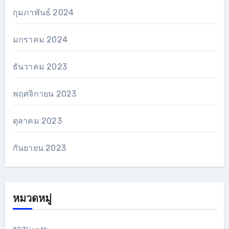
กุมภาพันธ์ 2024
มกราคม 2024
ธันวาคม 2023
พฤศจิกายน 2023
ตุลาคม 2023
กันยายน 2023
หมวดหมู่