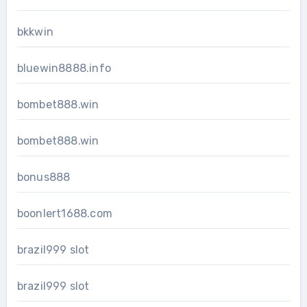
bkkwin
bluewin8888.info
bombet888.win
bombet888.win
bonus888
boonlert1688.com
brazil999 slot
brazil999 slot