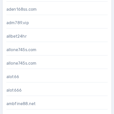
aden168ss.com
adm789.vip
allbet24hr
allone745s.com
allone745s.com
alot66
alot666
ambfine88.net