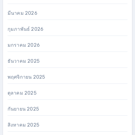
มีนาคม 2026
กุมภาพันธ์ 2026
มกราคม 2026
ธันวาคม 2025
พฤศจิกายน 2025
ตุลาคม 2025
กันยายน 2025
สิงหาคม 2025