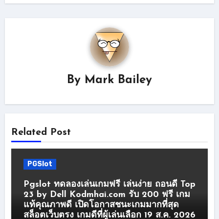
By
Mark Bailey
Related Post
PGSlot
Pgslot ทดลองเล่นเกมฟรี เล่นง่าย ถอนดี Top
23 by Dell Kodmhai.com รับ 200 ฟรี เกม
แท้คุณภาพดี เปิดโอกาสชนะเกมมากที่สุด
สล็อตเว็บตรง เกมดีที่ผู้เล่นเลือก 19 ส.ค. 2026