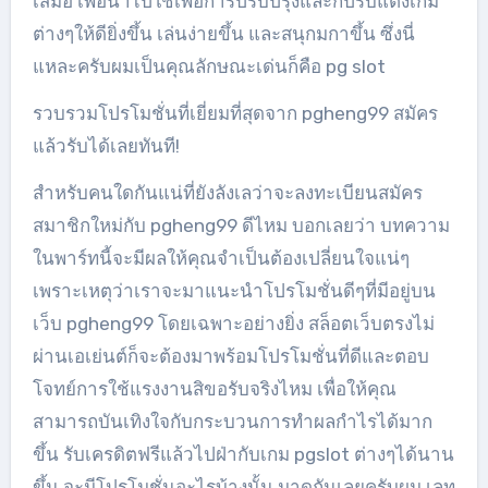
เสมอ เพื่อนำไปใช้เพื่อการปรับปรุงและก็ปรับแต่งเกม
ต่างๆให้ดียิ่งขึ้น เล่นง่ายขึ้น และสนุกมกาขึ้น ซึ่งนี่
แหละครับผมเป็นคุณลักษณะเด่นก็คือ pg slot
รวบรวมโปรโมชั่นที่เยี่ยมที่สุดจาก pgheng99 สมัคร
แล้วรับได้เลยทันที!
สำหรับคนใดกันแน่ที่ยังลังเลว่าจะลงทะเบียนสมัคร
สมาชิกใหม่กับ pgheng99 ดีไหม บอกเลยว่า บทความ
ในพาร์ทนี้จะมีผลให้คุณจำเป็นต้องเปลี่ยนใจแน่ๆ
เพราะเหตุว่าเราจะมาแนะนำโปรโมชั่นดีๆที่มีอยู่บน
เว็บ pgheng99 โดยเฉพาะอย่างยิ่ง สล็อตเว็บตรงไม่
ผ่านเอเย่นต์ก็จะต้องมาพร้อมโปรโมชั่นที่ดีและตอบ
โจทย์การใช้แรงงานสิขอรับจริงไหม เพื่อให้คุณ
สามารถบันเทิงใจกับกระบวนการทำผลกำไรได้มาก
ขึ้น รับเครดิตฟรีแล้วไปฝ่ากับเกม pgslot ต่างๆได้นาน
ขึ้น จะมีโปรโมชั่นอะไรบ้างนั้น มาดูกันเลยครับผม เลท