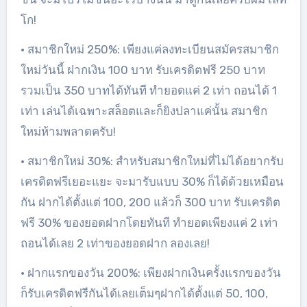
โก!
• สมาชิกใหม่ 250%: เพียงแค่ลงทะเบียนสมัครสมาชิก
ใหม่วันนี้ ฝากเงิน 100 บาท รับเครดิตฟรี 250 บาท
รวมเป็น 350 บาทได้ทันที ทำยอดแค่ 2 เท่า ถอนได้ 1
เท่า เล่นได้เฉพาะสล็อตและก็ยิงปลาแค่นั้น สมาชิก
ใหม่ห้ามพลาดครับ!
• สมาชิกใหม่ 30%: สำหรับสมาชิกใหม่ที่ไม่ได้อยากรับ
เครดิตฟรีเยอะแยะ จะมารับแบบ 30% ก็ได้ด้วยเหมือน
กัน ฝากได้ตั้งแต่ 100, 200 แล้วก็ 300 บาท รับเครดิต
ฟรี 30% ของยอดฝากโดยทันที ทำยอดเพียงแค่ 2 เท่า
ถอนได้เลย 2 เท่าของยอดฝาก ลองเลย!
• ฝากแรกของวัน 200%: เพียงฝากเงินครั้งแรกของวัน
ก็รับเครดิตฟรีกันได้เลยเต็มๆฝากได้ตั้งแต่ 50, 100,