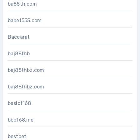
ba88th.com
babet555.com
Baccarat
baj88thb
baj88thbz.com
baj88thbz.com
baslot168
bbp168.me
bestbet