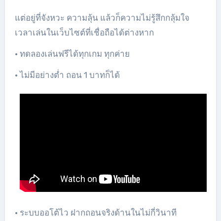
แต่อยู่ที่จังหวะ ความลุ้น แล้วก็ความไม่รู้สึกกลุ้มใจ
เวลาเล่นในเว็บไซต์ที่เชื่อถือได้ต่างหาก
• ทดลองเล่นฟรีได้ทุกเกม ทุกค่าย
• ไม่มีอย่างต่ำ ถอน 1 บาทก็ได้
• ระบบออโต้ไว ฝากถอนจริงด้านในไม่กี่วินาที