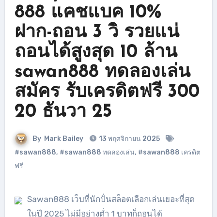
888 แคชแบค 10%
ฝาก-ถอน 3 วิ รวยแน่
ถอนได้สูงสุด 10 ล้าน
sawan888 ทดลองเล่น
สมัคร รับเครดิตฟรี 300
20 ธันวา 25
By
Mark Bailey
13 พฤศจิกายน 2025
#sawan888
,
#sawan888 ทดลองเล่น
,
#sawan888 เครดิต
ฟรี
Sawan888 เว็บที่นักปั่นสล็อตเลือกเล่นเยอะที่สุด
ในปี 2025 ไม่มีอย่างต่ำ 1 บาทก็ถอนได้