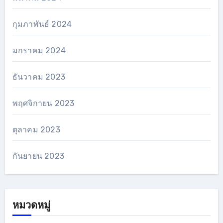
กุมภาพันธ์ 2024
มกราคม 2024
ธันวาคม 2023
พฤศจิกายน 2023
ตุลาคม 2023
กันยายน 2023
หมวดหมู่