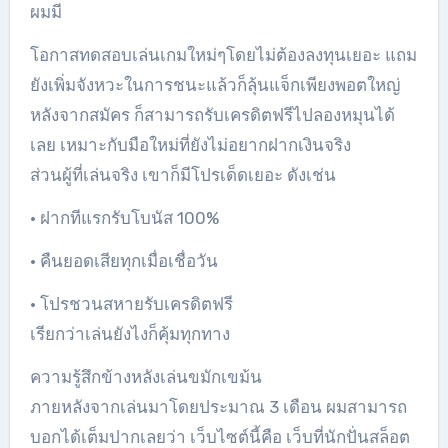
ผมมี
โอกาสทดสอบเล่นเกมใหม่ๆโดยไม่ต้องลงทุนเยอะ แถม
ยังเพิ่มจังหวะในการชนะแล้วก็ลุ้นแจ็กเพียงพอตใหญ่
หลังจากสมัคร ก็สามารถรับเครดิตฟรีไปลองหมุนได้
เลย เหมาะกับมือใหม่ที่ยังไม่อยากฝากเงินจริง
ส่วนผู้ที่เล่นจริง เขาก็มีโปรเด็ดเยอะ ดังเช่น
• ฝากทีแรกรับโบนัส 100%
• คืนยอดเสียทุกเมื่อเชื่อวัน
• โปรชวนสหายรับเครดิตฟรี
เรียกว่าเล่นยังไงก็คุ้มทุกทาง
ความรู้สึกข้างหลังเล่นขมักเขม้น
ภายหลังจากเล่นมาโดยประมาณ 3 เดือน ผมสามารถ
บอกได้เต็มปากเลยว่า เว็บไซต์นี้คือ เว็บที่นักปั่นสล็อต