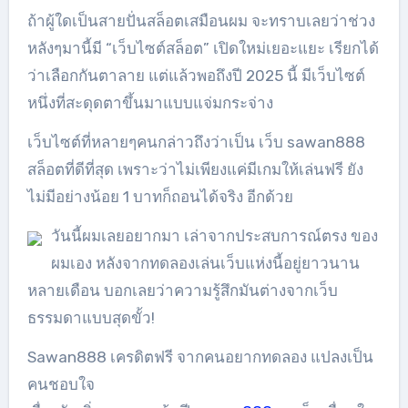
ถ้าผู้ใดเป็นสายปั่นสล็อตเสมือนผม จะทราบเลยว่าช่วง
หลังๆมานี้มี “เว็บไซต์สล็อต” เปิดใหม่เยอะแยะ เรียกได้
ว่าเลือกกันตาลาย แต่แล้วพอถึงปี 2025 นี้ มีเว็บไซต์
หนึ่งที่สะดุดตาขึ้นมาแบบแจ่มกระจ่าง
เว็บไซต์ที่หลายๆคนกล่าวถึงว่าเป็น เว็บ sawan888
สล็อตที่ดีที่สุด เพราะว่าไม่เพียงแค่มีเกมให้เล่นฟรี ยัง
ไม่มีอย่างน้อย 1 บาทก็ถอนได้จริง อีกด้วย
วันนี้ผมเลยอยากมา เล่าจากประสบการณ์ตรง ของ
ผมเอง หลังจากทดลองเล่นเว็บแห่งนี้อยู่ยาวนาน
หลายเดือน บอกเลยว่าความรู้สึกมันต่างจากเว็บ
ธรรมดาแบบสุดขั้ว!
Sawan888 เครดิตฟรี จากคนอยากทดลอง แปลงเป็น
คนชอบใจ