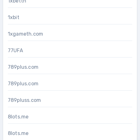
1xbetth
1xbit
1xgameth.com
77UFA
789plus.com
789plus.com
789pluss.com
8lots.me
8lots.me