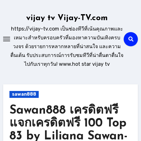
Skip
to
vijay tv Vijay-TV.com
content
https://vijay-tv.com เป็นช่องทีวีที่เน้นคุณภาพและ
เหมาะสำหรับครอบครัวที่มองหาความบันเทิงครบ
วงจร ด้วยรายการหลากหลายที่น่าสนใจ และความ
ตื่นเต้น รับประสบการณ์การรับชมทีวีที่น่าตื่นตาตื่นใจ
ไปกับเราทุกวัน! www.hot star vijay tv
sawan888
Sawan888 เครดิตฟรี
แจกเครดิตฟรี 100 Top
83 by Liliana Sawan-