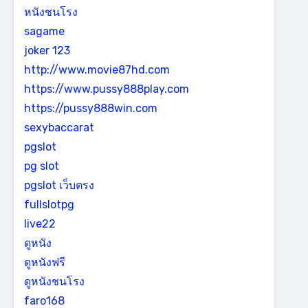
หนังชนโรง
sagame
joker 123
http://www.movie87hd.com
https://www.pussy888play.com
https://pussy888win.com
sexybaccarat
pgslot
pg slot
pgslot เว็บตรง
fullslotpg
live22
ดูหนัง
ดูหนังฟรี
ดูหนังชนโรง
faro168