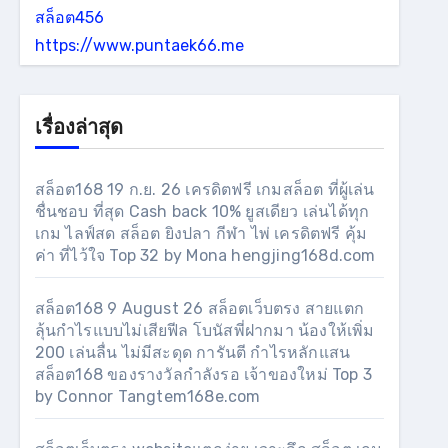
สล็อต456
https://www.puntaek66.me
เรื่องล่าสุด
สล็อต168 19 ก.ย. 26 เครดิตฟรี เกมสล็อต ที่ผู้เล่น
ชื่นชอบ ที่สุด Cash back 10% ยูสเดียว เล่นได้ทุก
เกม ไลฟ์สด สล็อต ยิงปลา กีฬา ไพ่ เครดิตฟรี คุ้ม
ค่า ที่ไว้ใจ Top 32 by Mona hengjing168d.com
สล็อต168 9 August 26 สล็อตเว็บตรง สายแตก
ลุ้นกำไรแบบไม่เสียฟีล โบนัสพี่ฝากมา น้องให้เพิ่ม
200 เล่นลื่น ไม่มีสะดุด การันตี กำไรหลักแสน
สล็อต168 ของรางวัลกำลังรอ เจ้าของใหม่ Top 3
by Connor Tangtem168e.com