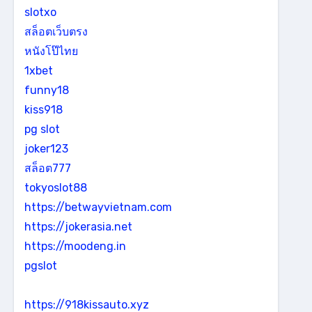
slotxo
สล็อตเว็บตรง
หนังโป๊ไทย
1xbet
funny18
kiss918
pg slot
joker123
สล็อต777
tokyoslot88
https://betwayvietnam.com
https://jokerasia.net
https://moodeng.in
pgslot
https://918kissauto.xyz