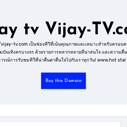
jay tv Vijay-TV.
/vijay-tv.com เป็นช่องทีวีที่เน้นคุณภาพและเหมาะสำหรับครอบคร
บันเทิงครบวงจร ด้วยรายการหลากหลายที่น่าสนใจ และความตื่นเ
รณ์การรับชมทีวีที่น่าตื่นตาตื่นใจไปกับเราทุกวัน! www.hot star 
Buy this Domain