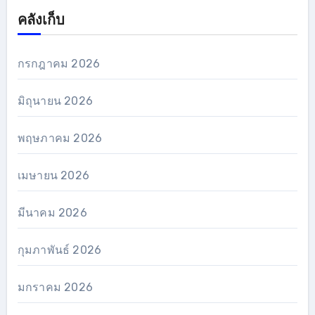
คลังเก็บ
กรกฎาคม 2026
มิถุนายน 2026
พฤษภาคม 2026
เมษายน 2026
มีนาคม 2026
กุมภาพันธ์ 2026
มกราคม 2026