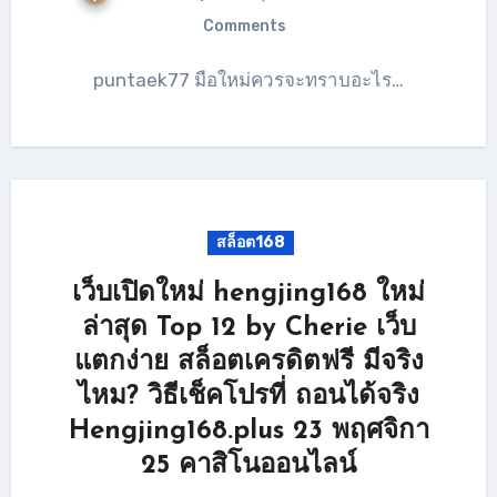
Comments
puntaek77 มือใหม่ควรจะทราบอะไร…
สล็อต168
เว็บเปิดใหม่ hengjing168 ใหม่
ล่าสุด Top 12 by Cherie เว็บ
แตกง่าย สล็อตเครดิตฟรี มีจริง
ไหม? วิธีเช็คโปรที่ ถอนได้จริง
Hengjing168.plus 23 พฤศจิกา
25 คาสิโนออนไลน์