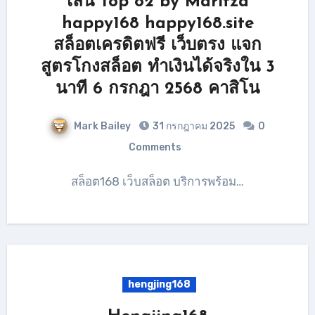
เล่น Top 82 by Maritza
happy168 happy168.site
สล็อตเครดิตฟรี เว็บตรง แจก
สูตรโกงสล็อต ทำเงินได้จริงใน 3
นาที 6 กรกฎา 2568 คาสิโน
Mark Bailey
31 กรกฎาคม 2025
0
Comments
สล็อต168 เว็บสล็อต บริการพร้อม…
hengjing168