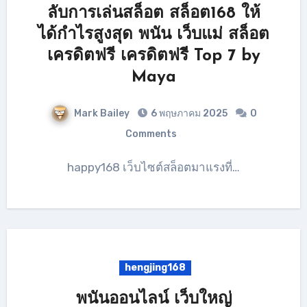
ลับการเล่นสล็อต สล็อต168 ให้
ได้กำไรสูงสุด พนัน เว็บแม่ สล็อต
เครดิตฟรี เครดิตฟรี Top 7 by
Maya
Mark Bailey
6 พฤษภาคม 2025
0
Comments
happy168 เว็บไซต์สล็อตมาแรงที่…
hengjing168
พนันออนไลน์ เว็บใหญ่