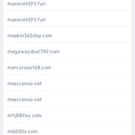
maxworld99.fun
maxworld99.fun
meekin365day.com
megawaysbet789.com
mercyrosa168.com
mexicanoo.net
mexicanoo.net
mfj889xx.com
mib555s.com