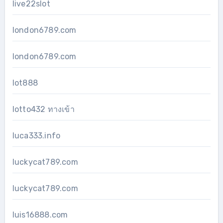
live22slot
london6789.com
london6789.com
lot888
lotto432 ทางเข้า
luca333.info
luckycat789.com
luckycat789.com
luis16888.com