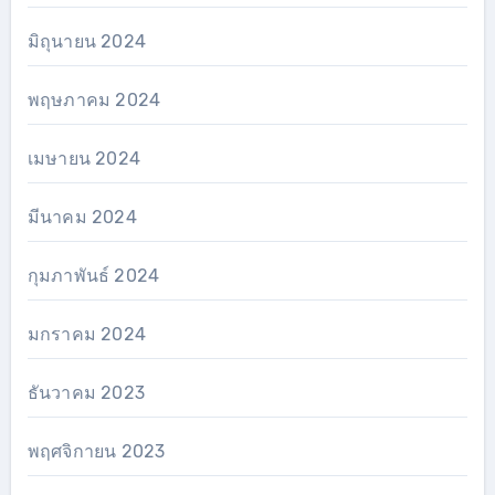
มิถุนายน 2024
พฤษภาคม 2024
เมษายน 2024
มีนาคม 2024
กุมภาพันธ์ 2024
มกราคม 2024
ธันวาคม 2023
พฤศจิกายน 2023