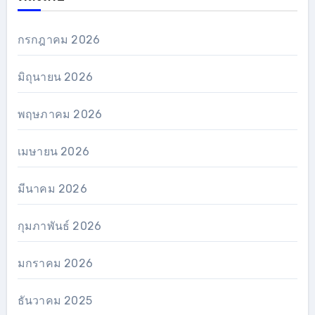
กรกฎาคม 2026
มิถุนายน 2026
พฤษภาคม 2026
เมษายน 2026
มีนาคม 2026
กุมภาพันธ์ 2026
มกราคม 2026
ธันวาคม 2025