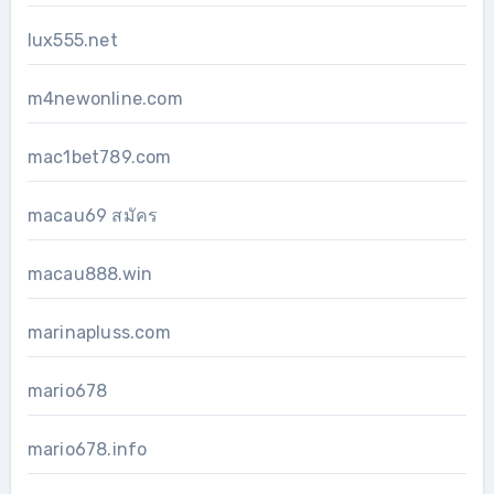
lux555.net
m4newonline.com
mac1bet789.com
macau69 สมัคร
macau888.win
marinapluss.com
mario678
mario678.info