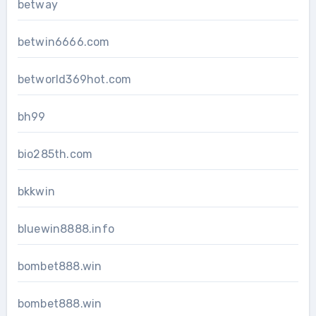
betway
betwin6666.com
betworld369hot.com
bh99
bio285th.com
bkkwin
bluewin8888.info
bombet888.win
bombet888.win