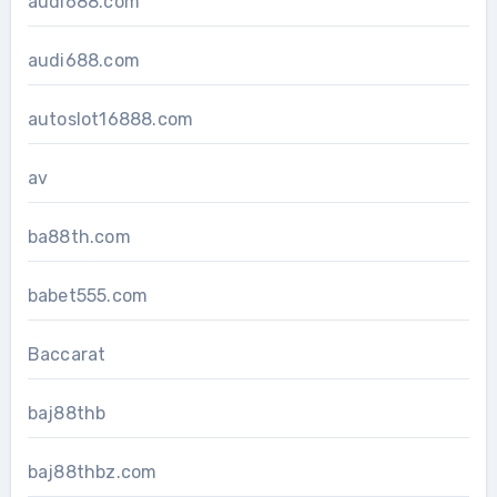
audi688.com
audi688.com
autoslot16888.com
av
ba88th.com
babet555.com
Baccarat
baj88thb
baj88thbz.com