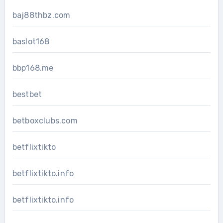
baj88thbz.com
baslot168
bbp168.me
bestbet
betboxclubs.com
betflixtikto
betflixtikto.info
betflixtikto.info