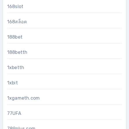
168slot
168สล็อต
188bet
188betth
1xbetth
1xbit
1xgameth.com
77UFA
789plus.com