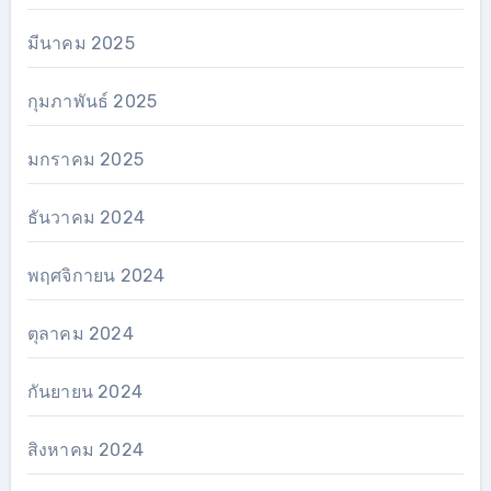
มีนาคม 2025
กุมภาพันธ์ 2025
มกราคม 2025
ธันวาคม 2024
พฤศจิกายน 2024
ตุลาคม 2024
กันยายน 2024
สิงหาคม 2024