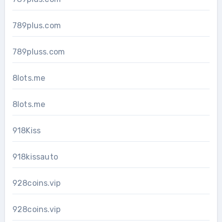
789plus.com
789pluss.com
8lots.me
8lots.me
918Kiss
918kissauto
928coins.vip
928coins.vip