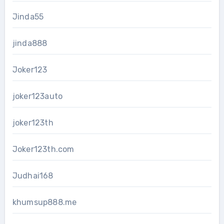
Jinda55
jinda888
Joker123
joker123auto
joker123th
Joker123th.com
Judhai168
khumsup888.me