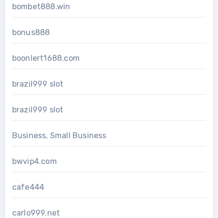
bombet888.win
bonus888
boonlert1688.com
brazil999 slot
brazil999 slot
Business, Small Business
bwvip4.com
cafe444
carlo999.net