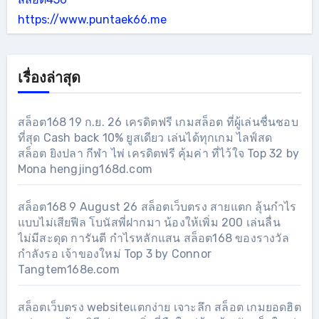
https://www.puntaek66.me
เรื่องล่าสุด
สล็อต168 19 ก.ย. 26 เครดิตฟรี เกมสล็อต ที่ผู้เล่นชื่นชอบ
ที่สุด Cash back 10% ยูสเดียว เล่นได้ทุกเกม ไลฟ์สด
สล็อต ยิงปลา กีฬา ไพ่ เครดิตฟรี คุ้มค่า ที่ไว้ใจ Top 32 by
Mona hengjing168d.com
สล็อต168 9 August 26 สล็อตเว็บตรง สายแตก ลุ้นกำไร
แบบไม่เสียฟีล โบนัสพี่ฝากมา น้องให้เพิ่ม 200 เล่นลื่น
ไม่มีสะดุด การันตี กำไรหลักแสน สล็อต168 ของรางวัล
กำลังรอ เจ้าของใหม่ Top 3 by Connor
Tangtem168e.com
สล็อตเว็บตรง websiteแตกง่าย เจาะลึก สล็อต เกมยอดฮิต