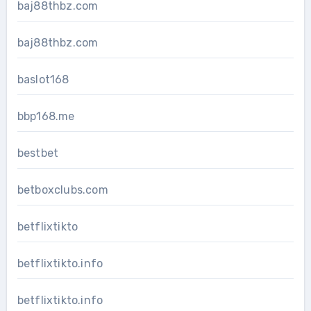
baj88thbz.com
baj88thbz.com
baslot168
bbp168.me
bestbet
betboxclubs.com
betflixtikto
betflixtikto.info
betflixtikto.info