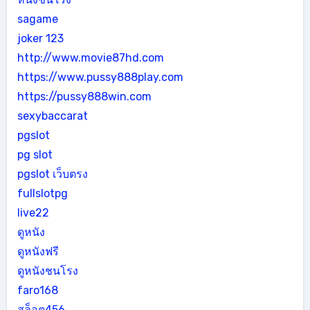
sagame
joker 123
http://www.movie87hd.com
https://www.pussy888play.com
https://pussy888win.com
sexybaccarat
pgslot
pg slot
pgslot เว็บตรง
fullslotpg
live22
ดูหนัง
ดูหนังฟรี
ดูหนังชนโรง
faro168
สล็อต456