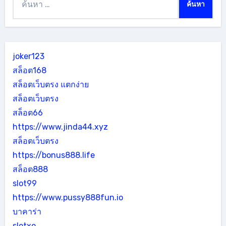
สำหรับ:
joker123
สล็อต168
สล็อตเว็บตรง แตกง่าย
สล็อตเว็บตรง
สล็อต66
https://www.jinda44.xyz
สล็อตเว็บตรง
https://bonus888.life
สล็อต888
slot99
https://www.pussy888fun.io
บาคาร่า
slotxo