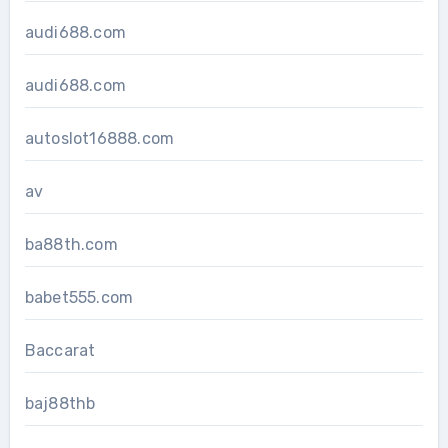
audi688.com
audi688.com
autoslot16888.com
av
ba88th.com
babet555.com
Baccarat
baj88thb