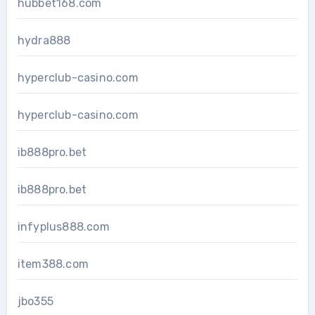
hubbet168.com
hydra888
hyperclub-casino.com
hyperclub-casino.com
ib888pro.bet
ib888pro.bet
infyplus888.com
item388.com
jbo355