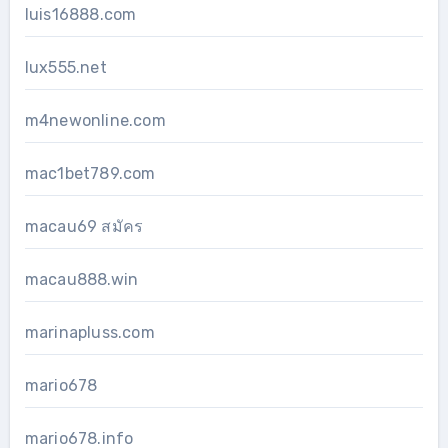
luis16888.com
lux555.net
m4newonline.com
mac1bet789.com
macau69 สมัคร
macau888.win
marinapluss.com
mario678
mario678.info