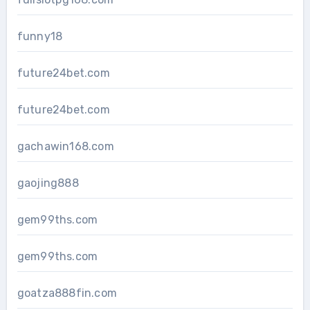
funny18
future24bet.com
future24bet.com
gachawin168.com
gaojing888
gem99ths.com
gem99ths.com
goatza888fin.com