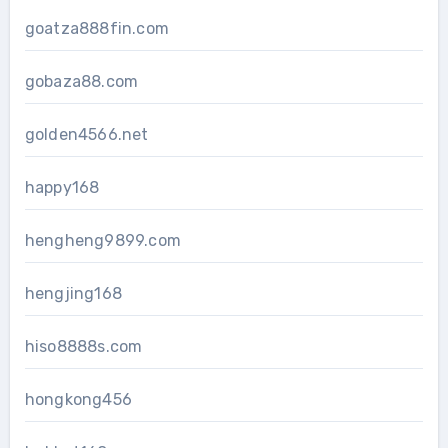
goatza888fin.com
gobaza88.com
golden4566.net
happy168
hengheng9899.com
hengjing168
hiso8888s.com
hongkong456